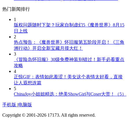
热门新闻排行
1
版权问题随时下架？玩家自制虚幻5《魔兽世界》8月15
日上线
2
热点预告：《魔兽世界》怀旧服第五阶段开启！《三角
洲行动》开启全新宝藏月摸大红！
3
《冒险岛怀旧服》30级免费神装别错过！新手必看重点
攻略
4
正惊GIF：表情如此羞涩！美女这个表情太好看，直接
让人遐想连篇
5
ChinaJoy小姐姐精选：绝美ShowGirl与Coser大赏！（5）
手机版
|
电脑版
Copyright © 2001-2026 17173. All rights reserved.