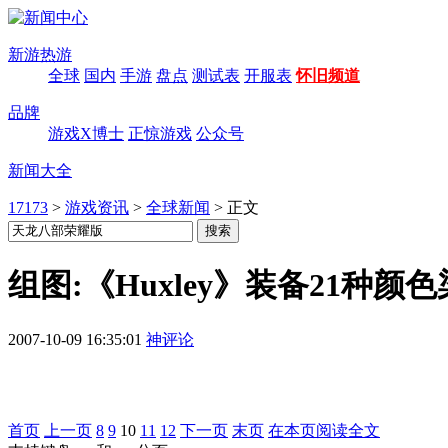
新游热游
全球
国内
手游
盘点
测试表
开服表
怀旧频道
品牌
游戏X博士
正惊游戏
公众号
新闻大全
17173
>
游戏资讯
>
全球新闻
>
正文
组图:《Huxley》装备21种颜
2007-10-09 16:35:01
神评论
首页
上一页
8
9
10
11
12
下一页
末页
在本页阅读全文