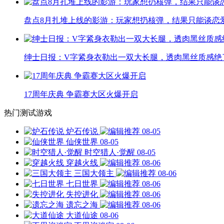
盘点8月扎堆上线的影游：玩家想扔核弹，结果只能谈恋
绅士日报：V字紧身衣勒出一双大长腿，透肉黑丝质感绝
17周年庆典 争霸赛大区火爆开启
热门测试游戏
炉石传说
08-05
仙侠世界
08-05
时空猎人·觉醒
08-05
穿越火线
08-06
三国大领主
08-06
七日世界
08-06
失控进化
08-06
遗忘之海
08-06
大道仙途
08-06