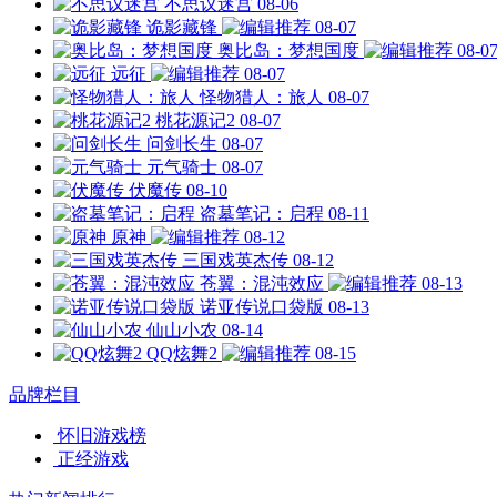
不思议迷宫
08-06
诡影藏锋
08-07
奥比岛：梦想国度
08-0
远征
08-07
怪物猎人：旅人
08-07
桃花源记2
08-07
问剑长生
08-07
元气骑士
08-07
伏魔传
08-10
盗墓笔记：启程
08-11
原神
08-12
三国戏英杰传
08-12
苍翼：混沌效应
08-13
诺亚传说口袋版
08-13
仙山小农
08-14
QQ炫舞2
08-15
品牌栏目
怀旧游戏榜
正经游戏