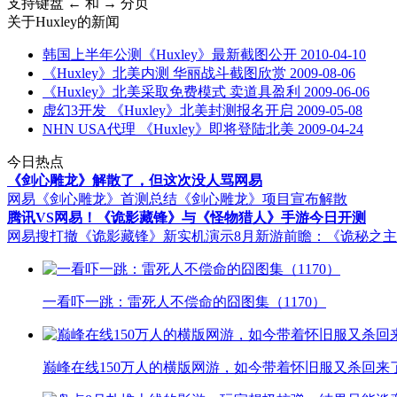
支持键盘 ← 和 → 分页
关于
Huxley
的新闻
韩国上半年公测《Huxley》最新截图公开
2010-04-10
《Huxley》北美内测 华丽战斗截图欣赏
2009-08-06
《Huxley》北美采取免费模式 卖道具盈利
2009-06-06
虚幻3开发 《Huxley》北美封测报名开启
2009-05-08
NHN USA代理 《Huxley》即将登陆北美
2009-04-24
今日热点
《剑心雕龙》解散了，但这次没人骂网易
网易《剑心雕龙》首测总结
《剑心雕龙》项目宣布解散
腾讯VS网易！《诡影藏锋》与《怪物猎人》手游今日开测
网易搜打撤《诡影藏锋》新实机演示
8月新游前瞻：《诡秘之
一看吓一跳：雷死人不偿命的囧图集（1170）
巅峰在线150万人的横版网游，如今带着怀旧服又杀回来