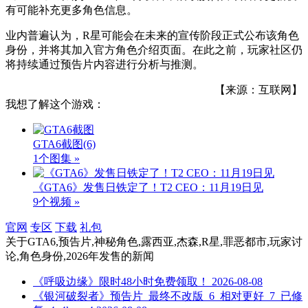
有可能补充更多角色信息。
业内普遍认为，R星可能会在未来的宣传阶段正式公布该角色
身份，并将其加入官方角色介绍页面。在此之前，玩家社区仍
将持续通过预告片内容进行分析与推测。
【来源：互联网】
我想了解这个游戏：
GTA6截图
(6)
1个图集 »
《GTA6》发售日铁定了！T2 CEO：11月19日见
9个视频 »
官网
专区
下载
礼包
关于
GTA6,预告片,神秘角色,露西亚,杰森,R星,罪恶都市,玩家讨
论,角色身份,2026年发售
的新闻
《呼吸边缘》限时48小时免费领取！
2026-08-08
《银河破裂者》预告片_最终不改版_6_相对更好_7_已修