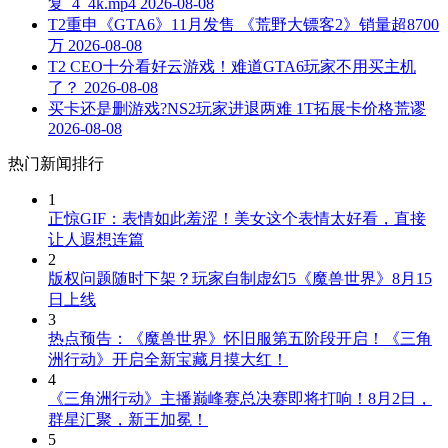
复_4_4k.mp4
2026-08-08
T2重申《GTA6》11月发售 《荒野大镖客2》销量超8700
万
2026-08-08
T2 CEO十分看好云游戏！难道GTA6玩家不用买主机
了？
2026-08-08
买卡还是删游戏?NS2玩家进退两难 1T拓展卡价格荒谬
2026-08-08
热门新闻排行
1
正惊GIF：表情如此羞涩！美女这个表情太好看，直接
让人遐想连篇
2
版权问题随时下架？玩家自制虚幻5《魔兽世界》8月15
日上线
3
热点预告：《魔兽世界》怀旧服第五阶段开启！《三角
洲行动》开启全新宝藏月摸大红！
4
《三角洲行动》主播巅峰赛总决赛即将打响！8月2日，
群星汇聚，新王加冕！
5