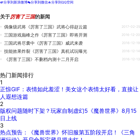
分享到新浪微博
分享到微信
分享到QQ空间
t
w
z
关于
厉害了三国
的新闻
偶像级武将《厉害了三国》武将心得赵云篇
2017-02-25
三国游戏巅峰之作《厉害了三国》即将开测
2016-12-20
三国武将尽囊中《厉害了三国》威武来袭
2016-12-19
技能效果炸裂《厉害了三国》真机试玩曝光
2016-12-14
《厉害了三国》不删档内测十二月开启
2016-12-13
热门新闻排行
1
正惊GIF：表情如此羞涩！美女这个表情太好看，直接让
人遐想连篇
2
版权问题随时下架？玩家自制虚幻5《魔兽世界》8月15
日上线
3
热点预告：《魔兽世界》怀旧服第五阶段开启！《三角
洲行动》开启全新宝藏月摸大红！