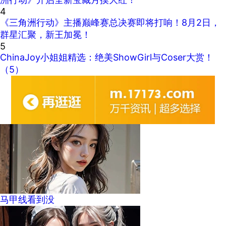
4
《三角洲行动》主播巅峰赛总决赛即将打响！8月2日，
群星汇聚，新王加冕！
5
ChinaJoy小姐姐精选：绝美ShowGirl与Coser大赏！
（5）
马甲线看到没