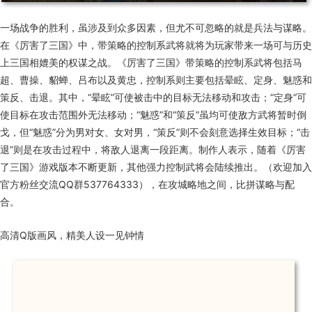
一场战争的胜利，虽涉及到众多因素，但尤不可忽略的就是兵法与谋略。
在《厉害了三国》中，带策略的控制系武将就将为玩家带来一场可与历史
上三国相媲美的权谋之战。《厉害了三国》带策略的控制系武将包括马
超、曹操、貂蝉、吕布以及黄忠，控制系则主要包括晕眩、定身、魅惑和
策反、击退。其中，“晕眩”可使被击中的目标无法移动和攻击；“定身”可
使目标在攻击范围外无法移动；“魅惑”和“策反”虽均可使敌方武将暂时倒
戈，但“魅惑”分为男对女、女对男，“策反”则不会刻意选择生效目标；“击
退”则是在攻击过程中，将敌人退离一段距离。制作人表示，随着《厉害
了三国》游戏版本不断更新，其他强力控制武将会陆续推出。（欢迎加入
官方粉丝交流QQ群537764333），在攻城略地之间，比拼谋略与配
合。
高清Q版画风，精美人设一见钟情