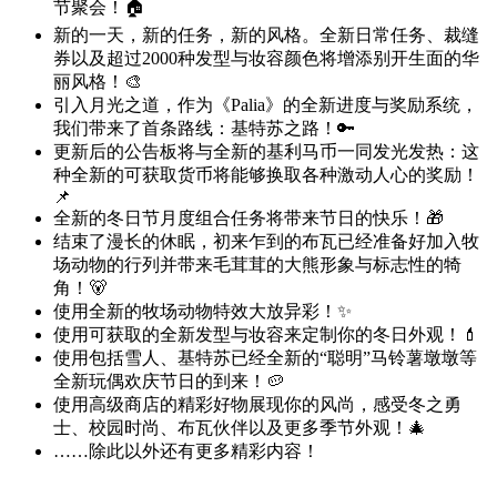
节聚会！🏠
新的一天，新的任务，新的风格。全新日常任务、裁缝
券以及超过2000种发型与妆容颜色将增添别开生面的华
丽风格！🎨
引入月光之道，作为《Palia》的全新进度与奖励系统，
我们带来了首条路线：基特苏之路！🔑
更新后的公告板将与全新的基利马币一同发光发热：这
种全新的可获取货币将能够换取各种激动人心的奖励！
📌
全新的冬日节月度组合任务将带来节日的快乐！🎁
结束了漫长的休眠，初来乍到的布瓦已经准备好加入牧
场动物的行列并带来毛茸茸的大熊形象与标志性的犄
角！🐻
使用全新的牧场动物特效大放异彩！✨
使用可获取的全新发型与妆容来定制你的冬日外观！💄
使用包括雪人、基特苏已经全新的“聪明”马铃薯墩墩等
全新玩偶欢庆节日的到来！🥔
使用高级商店的精彩好物展现你的风尚，感受冬之勇
士、校园时尚、布瓦伙伴以及更多季节外观！🎄
……除此以外还有更多精彩内容！