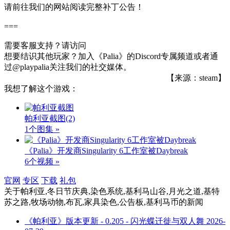
请前往我们的网站阅读完整补丁公告！
===
需要客服支持？请访问
想要结识其他玩家？加入《Palia》的Discord专属频道或者通
过@playpalia关注我们的社交媒体。
【来源：steam】
我想了解这个游戏：
帕利亚截图
(2)
1个图集 »
《Palia》开发商Singularity 6工作室被Daybreak
6个视频 »
官网
专区
下载
礼包
关于
帕利亚,冬日节庆典,染色系统,基利马山谷,月光之道,基特
苏之路,牧场动物,布瓦,家具染色,公告板,基利马币
的新闻
《帕利亚》版本更新 - 0.205 - 闪光蝶迁徙与双人舞
2026-