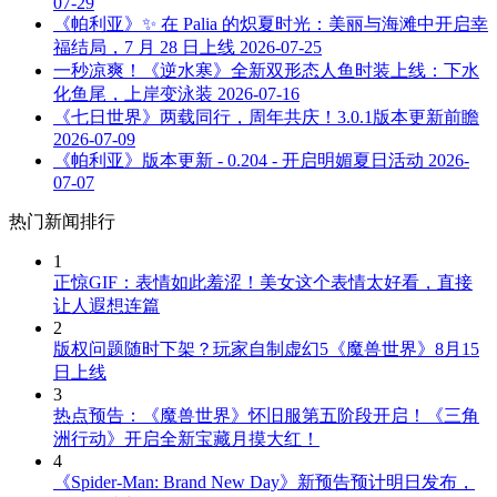
07-29
《帕利亚》✨ 在 Palia 的炽夏时光：美丽与海滩中开启幸
福结局，7 月 28 日上线
2026-07-25
一秒凉爽！《逆水寒》全新双形态人鱼时装上线：下水
化鱼尾，上岸变泳装
2026-07-16
《七日世界》两载同行，周年共庆！3.0.1版本更新前瞻
2026-07-09
《帕利亚》版本更新 - 0.204 - 开启明媚夏日活动
2026-
07-07
热门新闻排行
1
正惊GIF：表情如此羞涩！美女这个表情太好看，直接
让人遐想连篇
2
版权问题随时下架？玩家自制虚幻5《魔兽世界》8月15
日上线
3
热点预告：《魔兽世界》怀旧服第五阶段开启！《三角
洲行动》开启全新宝藏月摸大红！
4
《Spider-Man: Brand New Day》新预告预计明日发布，