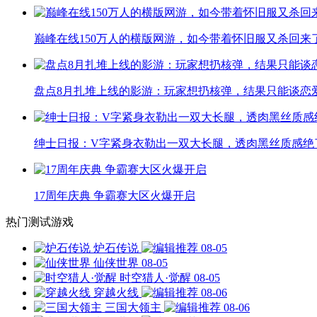
巅峰在线150万人的横版网游，如今带着怀旧服又杀回来
盘点8月扎堆上线的影游：玩家想扔核弹，结果只能谈恋
绅士日报：V字紧身衣勒出一双大长腿，透肉黑丝质感绝
17周年庆典 争霸赛大区火爆开启
热门测试游戏
炉石传说
08-05
仙侠世界
08-05
时空猎人·觉醒
08-05
穿越火线
08-06
三国大领主
08-06