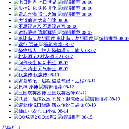
七日世界
08-06
失控进化
08-06
遗忘之海
08-06
大道仙途
08-06
不思议迷宫
08-06
诡影藏锋
08-07
奥比岛：梦想国度
08-0
远征
08-07
怪物猎人：旅人
08-07
桃花源记2
08-07
问剑长生
08-07
元气骑士
08-07
伏魔传
08-10
盗墓笔记：启程
08-11
原神
08-12
三国戏英杰传
08-12
苍翼：混沌效应
08-13
诺亚传说口袋版
08-13
仙山小农
08-14
QQ炫舞2
08-15
品牌栏目