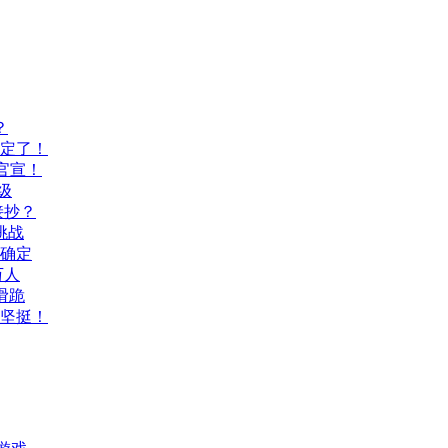
？
间定了！
官宣！
级
接抄？
挑战
间确定
万人
滑跪
坚挺！