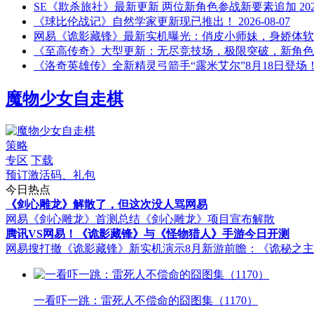
SE《欺杀旅社》最新更新 两位新角色参战新要素追加
20
《球比伦战记》自然学家更新现已推出！
2026-08-07
网易《诡影藏锋》最新实机曝光：俏皮小师妹，身娇体软
《至高传奇》大型更新：无尽竞技场，极限突破，新角色
《洛奇英雄传》全新精灵弓箭手“露米艾尔”8月18日登场
魔物少女自走棋
策略
专区
下载
预订激活码、礼包
今日热点
《剑心雕龙》解散了，但这次没人骂网易
网易《剑心雕龙》首测总结
《剑心雕龙》项目宣布解散
腾讯VS网易！《诡影藏锋》与《怪物猎人》手游今日开测
网易搜打撤《诡影藏锋》新实机演示
8月新游前瞻：《诡秘之
一看吓一跳：雷死人不偿命的囧图集（1170）