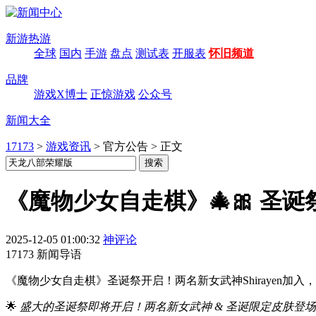
新游热游
全球
国内
手游
盘点
测试表
开服表
怀旧频道
品牌
游戏X博士
正惊游戏
公众号
新闻大全
17173
>
游戏资讯
>
官方公告
>
正文
《魔物少女自走棋》🎄🎀 圣
2025-12-05 01:00:32
神评论
17173 新闻导语
《魔物少女自走棋》圣诞祭开启！两名新女武神Shirayen
🌟
盛大的圣诞祭即将开启！两名新女武神 & 圣诞限定皮肤登