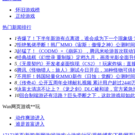
怀旧游戏榜
正经游戏
热门新闻排行
1
夯爆了！下半年新游有点离谱，谁会成为下一个现象级
2
拒绝氪佬垄断！韩厂MMO《宙斯：傲慢之神》公测时
3
起猛了！《CODM》×《崩坏3》，腾讯米哈游首次联动
4
经典战棋《幻世录 重制版》定档九月，画质光影全面升
5
《无畏契约》开发者桌面惊现《CS2》！玩家炸锅：直
6
腾讯《怪物猎人：旅人》测试今日开启，38种怪物可供
7
不用肝！韩国轻量化MMO新作《日蚀：觉醒》公测时
8
《传奇4》公开五周年全球献礼视频 累计用户超过2440
9
泳装太清凉不让上？《龙之剑》DLC被和谐，官方紧急
10
回合制端游还有活路？巨头垄断之下，这款游戏却如此
Wan网页游戏**玩
动作爽游
进入
谁是首富
进入