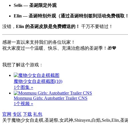
Selis — 圣诞限定外观
Elin — 圣诞特别外观（通过圣诞特别签到活动免费领取
没错，
Elin 的圣诞皮肤是免费赠送的！
千万不要错过！
感谢一直以来支持我们的各位玩家！
祝大家度过一个温暖、快乐、充满治愈感的圣诞季！🎁💖
我想了解这个游戏：
魔物少女自走棋截图
(10)
1个图集 »
Monmusu Girls: Autobattler Trailer CNS
1个视频 »
官网
专区
下载
礼包
关于
魔物少女自走棋,圣诞祭,女武神,Shirayen,白焰,Selis,El