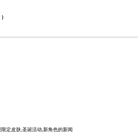
！）
in,圣诞限定皮肤,圣诞活动,新角色
的新闻