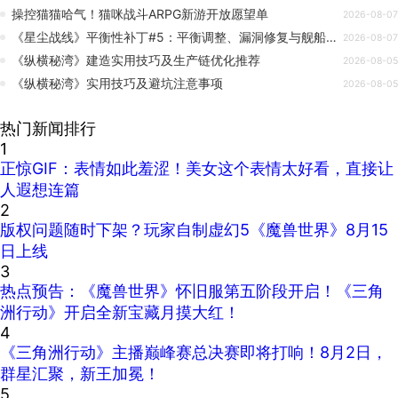
操控猫猫哈气！猫咪战斗ARPG新游开放愿望单
2026-08-07
《星尘战线》平衡性补丁#5：平衡调整、漏洞修复与舰船受击反馈
2026-08-07
《纵横秘湾》建造实用技巧及生产链优化推荐
2026-08-05
《纵横秘湾》实用技巧及避坑注意事项
2026-08-05
热门新闻排行
1
正惊GIF：表情如此羞涩！美女这个表情太好看，直接让
人遐想连篇
2
版权问题随时下架？玩家自制虚幻5《魔兽世界》8月15
日上线
3
热点预告：《魔兽世界》怀旧服第五阶段开启！《三角
洲行动》开启全新宝藏月摸大红！
4
《三角洲行动》主播巅峰赛总决赛即将打响！8月2日，
群星汇聚，新王加冕！
5