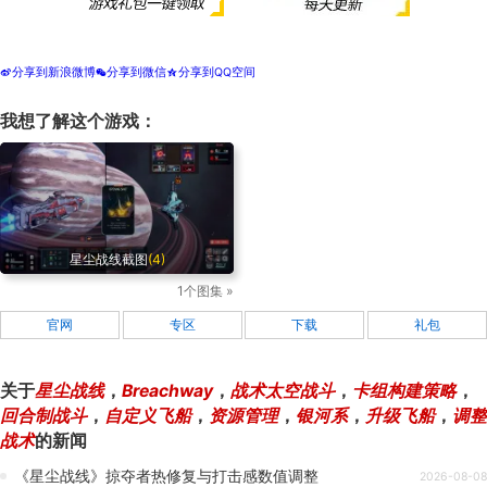
分享到新浪微博
分享到微信
分享到QQ空间
t
w
z
我想了解这个游戏：
星尘战线截图
(4)
1个图集 »
官网
专区
下载
礼包
关于
星尘战线
，
Breachway
，
战术太空战斗
，
卡组构建策略
，
回合制战斗
，
自定义飞船
，
资源管理
，
银河系
，
升级飞船
，
调整
战术
的新闻
《星尘战线》掠夺者热修复与打击感数值调整
2026-08-08