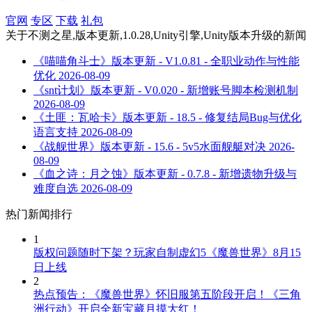
官网
专区
下载
礼包
关于
不测之星,版本更新,1.0.28,Unity引擎,Unity版本升级
的新闻
《喵喵角斗士》版本更新 - V1.0.81 - 全职业动作与性能
优化
2026-08-09
《snt计划》版本更新 - V0.020 - 新增账号脚本检测机制
2026-08-09
《土匪：瓦哈卡》版本更新 - 18.5 - 修复结局Bug与优化
语言支持
2026-08-09
《战舰世界》版本更新 - 15.6 - 5v5水面舰艇对决
2026-
08-09
《血之诗：月之蚀》版本更新 - 0.7.8 - 新增遗物升级与
难度自选
2026-08-09
热门新闻排行
1
版权问题随时下架？玩家自制虚幻5《魔兽世界》8月15
日上线
2
热点预告：《魔兽世界》怀旧服第五阶段开启！《三角
洲行动》开启全新宝藏月摸大红！