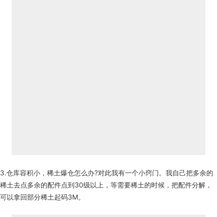
3.仓库容积小，稀土爆仓怎么办?对此我有一个小窍门。我自己把多余的
稀土去点多余的配件点到30级以上，等需要稀土的时候，把配件分解，
可以拿回部分稀土起码3M。