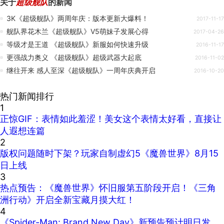
关于
超级舰队
的新闻
3K《超级舰队》两周年庆：版本更新大爆料！
2017-11-17
舰队界花木兰《超级舰队》V5萌妹子发展心得
2017-04-26
等级才是王道 《超级舰队》新服如何快速升级
2016-11-17
更强战力奥义 《超级舰队》超级武器大起底
2016-11-02
继往开来 感人至深《超级舰队》一周年庆典开启
2016-10-20
热门新闻排行
1
正惊GIF：表情如此羞涩！美女这个表情太好看，直接让
人遐想连篇
2
版权问题随时下架？玩家自制虚幻5《魔兽世界》8月15
日上线
3
热点预告：《魔兽世界》怀旧服第五阶段开启！《三角
洲行动》开启全新宝藏月摸大红！
4
《Spider-Man: Brand New Day》新预告预计明日发