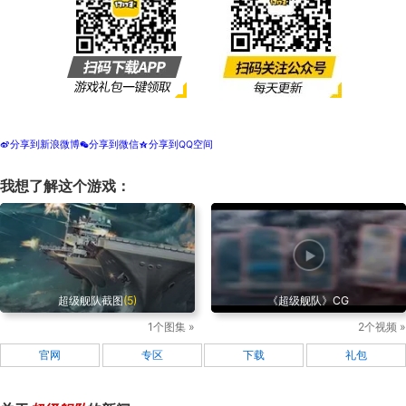
分享到新浪微博
分享到微信
分享到QQ空间
t
w
z
我想了解这个游戏：
超级舰队截图
(5)
《超级舰队》CG
1个图集 »
2个视频 »
官网
专区
下载
礼包