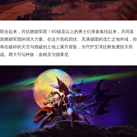
联合起来，共抗燃烧军团！60级及以上的勇士们准备集结起来，共同直
面燃烧军团的强大力量。在这片危机四伏、充满谜团的流亡之地外域，你
将在破碎的天空与残破的土地上展开冒险，为守护艾泽拉斯免遭毁灭而
战。两大可玩种族：血精灵与德莱尼