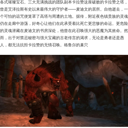
各式璀璨宝石。三大充满挑战的团队副本卡拉赞这座破败的卡拉赞之塔，
曾是艾泽拉斯有史以来最伟大的守护者——麦迪文的居所。自他逝去，一
个可怕的诅咒便笼罩了高塔与周遭的土地。据传，附近夜色镇贵族的灵魂
仍在走廊中游荡，好奇心让他们在此承受着比死亡更悲惨的命运。更危险
的灵魂潜藏在麦迪文的书房深处，他曾在此召唤强大的恶魔为其效命。然
而，出于对禁忌秘密与强大宝藏的古老传言的渴求，无论是勇者还是愚
人，都无法抗拒卡拉赞的无情召唤。格鲁尔的巢穴