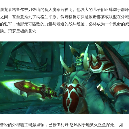
屠龙者格鲁尔被刀锋山的食人魔奉若神明。他强大的儿子们正肆虐于群峰
之间，甚至蔓延到了纳格兰平原。倘若格鲁尔决意攻击部落或联盟在外域
的驻军，他那无可匹敌的力量与老道的战斗经验，必将成为一个致命的威
胁。玛瑟里顿的巢穴
曾经的外域霸主玛瑟里顿，已被伊利丹·怒风囚于地狱火堡垒深处。 如