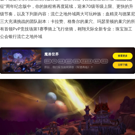
征”周年纪念版中，你的旅程将再度延续，迎来70级等级上限、更快的升
级节奏，以及下列新内容：流亡之地外域两大可玩种族：血精灵与德莱尼
三大充满挑战的团队副本：卡拉赞、格鲁尔的巢穴、玛瑟里顿的巢穴的所
有首领PvP竞技场第1赛季骑上飞行坐骑，翱翔天际全新专业：珠宝加工
公会银行流亡之地外域
魔兽世界
查看更多
即时
PK
副本
动作
冒险
开放世界
海外
怀旧
立即下载
所以，我们应当如何评价《军团再临》？