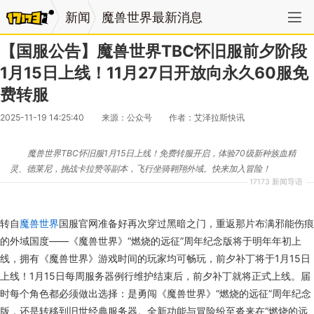
新闻
魔兽世界最新消息
【国服公告】魔兽世界TBC怀旧服前夕阶段
1月15日上线！11月27日开放向永久60服免
费转服
2025-11-19 14:25:40
来源：公众号
作者：艾泽拉斯快讯
魔兽世界TBC怀旧服1月15日上线！免费转服开启，体验70级新种族血精
灵、德莱尼，挑战卡拉赞等副本，飞行坐骑翱翔外域。快来加入冒险！
17173 新闻导语
转自
魔兽世界
国服官网准备好再次穿过黑暗之门，重返那片布满邪能伤痕
的外域国度——《魔兽世界》“燃烧的远征”周年纪念版将于明年年初上
线，拥有《魔兽世界》游戏时间的玩家均可畅玩，前夕补丁将于1月15日
上线！1月15日每周服务器例行维护结束后，前夕补丁就将正式上线。届
时每个角色都必须做出选择：是勇闯《魔兽世界》“燃烧的远征”周年纪念
版，还是转移到旧世经典服务器。全新功能与冒险纷至沓来在“燃烧的远