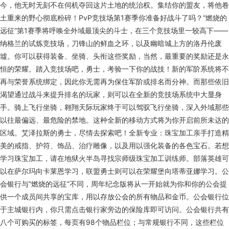
今，他无时无刻不在伺机夺回这片土地的统治权。集结你的盟友，将他卷
土重来的野心彻底粉碎！PvP竞技场第1赛季你准备好战斗了吗？“燃烧的
远征”第1赛季将呼唤全外域最顶尖的斗士，在三个竞技场里一较高下——
纳格兰的试炼竞技场，刀锋山的鲜血之环，以及幽暗城上方的洛丹伦废
墟。你可以获得装备、坐骑、头衔这些奖励，当然，最重要的奖励还是永
恒的荣耀。踏入竞技场吧，勇士，考验一下你的战技！新的军阶系统将不
再与荣誉系统绑定，因此你无需再为保住军阶或排名而分神。而那些依旧
渴望通过战斗来提升排名的玩家，则可以在全新的竞技场系统中大显身
手。骑上飞行坐骑，翱翔天际玩家终于可以驾驭飞行坐骑，深入外域那些
以往最偏远、最危险的禁地。这种全新的移动方式将为你开启前所未达的
区域。艾泽拉斯的勇士，尽情去探索吧！全新专业：珠宝加工亲手打造精
美的戒指、护符、饰品、治疗雕像，以及用以强化装备的各色宝石。若想
学习珠宝加工，请在地狱火半岛寻找宗师级珠宝加工训练师。部落英雄可
以在萨尔玛向卡莱恩学习，联盟勇士则可以在荣耀堡向塔蒂亚娜学习。公
会银行与“燃烧的远征”不同，周年纪念版将从一开始就为你和你的公会提
供一个成员间共享的宝库，用以存放公会的所有物品和金币。公会银行位
于主城银行内，你只需点击银行家旁边的保险库即可访问。公会银行共有
八个可购买的标签，每页有98个物品栏位；与常规银行不同，这些栏位