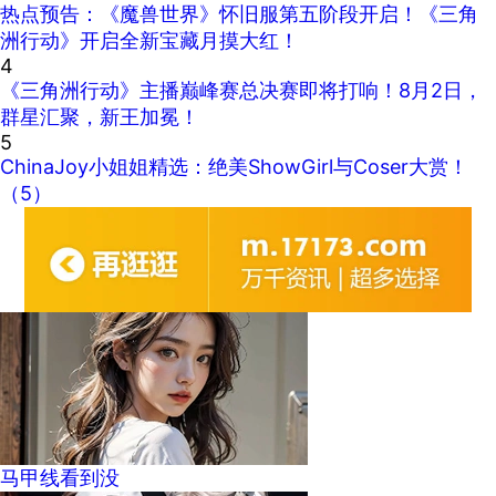
热点预告：《魔兽世界》怀旧服第五阶段开启！《三角
洲行动》开启全新宝藏月摸大红！
4
《三角洲行动》主播巅峰赛总决赛即将打响！8月2日，
群星汇聚，新王加冕！
5
ChinaJoy小姐姐精选：绝美ShowGirl与Coser大赏！
（5）
马甲线看到没