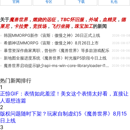
官网
专区
下载
礼包
关于
魔兽世界
，
燃烧的远征
，
TBC怀旧服
，
外域
，
血精灵
，
德
莱尼
，
卡拉赞
，
竞技场
，
飞行坐骑
，
珠宝加工
的新闻
韩国MMORPG新作《宙斯：傲慢之神》26日正式上线
2026-08-08
希腊神话MMORPG《宙斯：傲慢之神》8月26日上市
2026-08-07
暴雪资深作曲家离职，曾创作《魔兽世界》等多款游戏配乐
2026-08-06
新地图全服进度系统《魔兽世界》时光服P5阶段今日上线
2026-08-06
魔兽世界启动提示缺少api-ms-win-core-libraryloader-l1-2-0.dll？完整修复解决教程
2026-08-06
热门新闻排行
1
正惊GIF：表情如此羞涩！美女这个表情太好看，直接让
人遐想连篇
2
版权问题随时下架？玩家自制虚幻5《魔兽世界》8月15
日上线
3