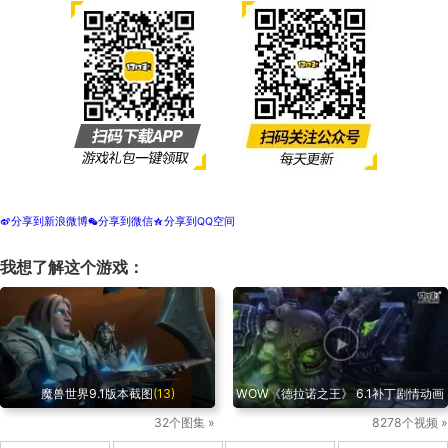
分享到新浪微博
分享到微信
分享到QQ空间
t
w
z
我想了解这个游戏：
魔兽世界9.1版本截图
(13)
WOW《德拉诺之王》 6.1补丁剧情动画
32个图集 »
8278个视频 »