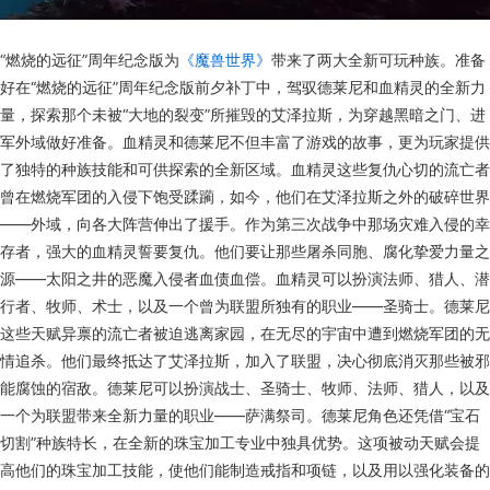
“燃烧的远征”周年纪念版为
《魔兽世界》
带来了两大全新可玩种族。准备
好在“燃烧的远征”周年纪念版前夕补丁中，驾驭德莱尼和血精灵的全新力
量，探索那个未被“大地的裂变”所摧毁的艾泽拉斯，为穿越黑暗之门、进
军外域做好准备。血精灵和德莱尼不但丰富了游戏的故事，更为玩家提供
了独特的种族技能和可供探索的全新区域。血精灵这些复仇心切的流亡者
曾在燃烧军团的入侵下饱受蹂躏，如今，他们在艾泽拉斯之外的破碎世界
——外域，向各大阵营伸出了援手。作为第三次战争中那场灾难入侵的幸
存者，强大的血精灵誓要复仇。他们要让那些屠杀同胞、腐化挚爱力量之
源——太阳之井的恶魔入侵者血债血偿。血精灵可以扮演法师、猎人、潜
行者、牧师、术士，以及一个曾为联盟所独有的职业——圣骑士。德莱尼
这些天赋异禀的流亡者被迫逃离家园，在无尽的宇宙中遭到燃烧军团的无
情追杀。他们最终抵达了艾泽拉斯，加入了联盟，决心彻底消灭那些被邪
能腐蚀的宿敌。德莱尼可以扮演战士、圣骑士、牧师、法师、猎人，以及
一个为联盟带来全新力量的职业——萨满祭司。德莱尼角色还凭借“宝石
切割”种族特长，在全新的珠宝加工专业中独具优势。这项被动天赋会提
高他们的珠宝加工技能，使他们能制造戒指和项链，以及用以强化装备的