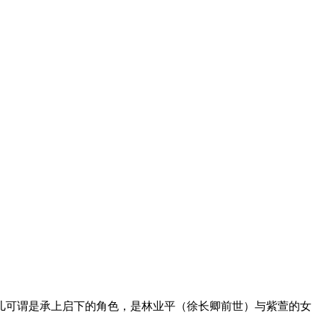
儿可谓是承上启下的角色，是林业平（徐长卿前世）与紫萱的女