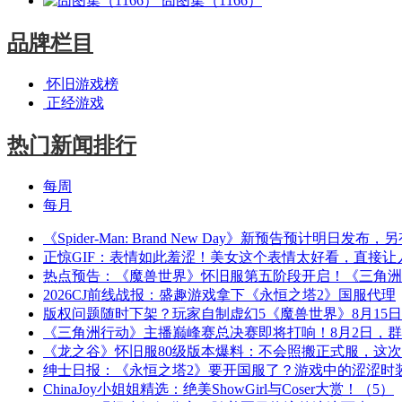
囧图集（1166）
品牌栏目
怀旧游戏榜
正经游戏
热门新闻排行
每周
每月
《Spider-Man: Brand New Day》新预告预计明日发
正惊GIF：表情如此羞涩！美女这个表情太好看，直接让
热点预告：《魔兽世界》怀旧服第五阶段开启！《三角洲
2026CJ前线战报：盛趣游戏拿下《永恒之塔2》国服代理
版权问题随时下架？玩家自制虚幻5《魔兽世界》8月15
《三角洲行动》主播巅峰赛总决赛即将打响！8月2日，
《龙之谷》怀旧服80级版本爆料：不会照搬正式服，这
绅士日报：《永恒之塔2》要开国服了？游戏中的涩涩时
ChinaJoy小姐姐精选：绝美ShowGirl与Coser大赏！（5）