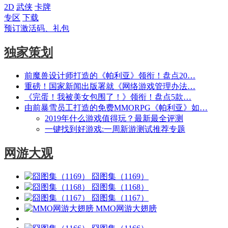
2D
武侠
卡牌
专区
下载
预订激活码、礼包
独家策划
前魔兽设计师打造的《帕利亚》领衔！盘点20…
重磅！国家新闻出版署就《网络游戏管理办法…
《完蛋！我被美女包围了！》领衔！盘点5款…
由前暴雪员工打造的免费MMORPG《帕利亚》如…
2019年什么游戏值得玩？最新最全评测
一键找到好游戏:一周新游测试推荐专题
网游大观
囧图集（1169）
囧图集（1168）
囧图集（1167）
MMO网游大翅膀