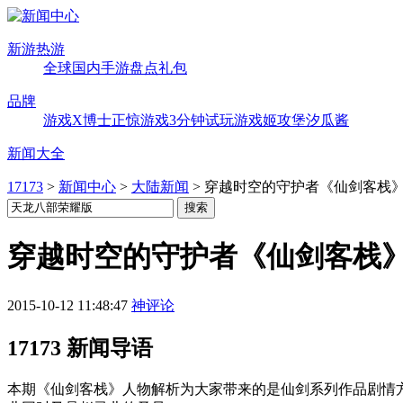
新游热游
全球
国内
手游
盘点
礼包
品牌
游戏X博士
正惊游戏
3分钟试玩
游戏姬攻堡
汐瓜酱
新闻大全
17173
>
新闻中心
>
大陆新闻
>
穿越时空的守护者《仙剑客栈
穿越时空的守护者《仙剑客栈
2015-10-12 11:48:47
神评论
17173 新闻导语
本期《仙剑客栈》人物解析为大家带来的是仙剑系列作品剧情