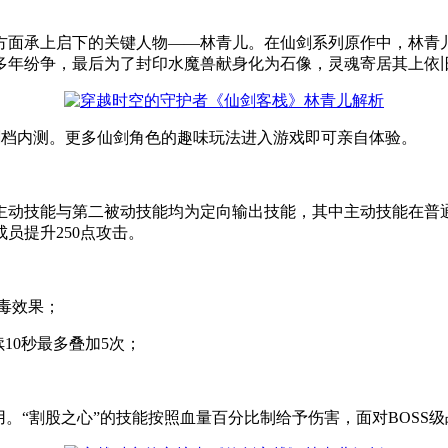
方面承上启下的关键人物——林青儿。在仙剑系列原作中，林青
多年纷争，最后为了封印水魔兽献身化为石像，灵魂寄居其上依
删档内测。更多仙剑角色的趣味玩法进入游戏即可亲自体验。
主动技能与第二被动技能均为定向输出技能，其中主动技能在普通
员提升250点攻击。
毒效果；
10秒最多叠加5次；
用。“割股之心”的技能按照血量百分比制给予伤害，面对BOSS