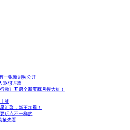
布，另有一张新剧照公开
人遐想连篇
行动》开启全新宝藏月摸大红！
日上线
群星汇聚，新王加冕！
次要玩点不一样的
装抢先看