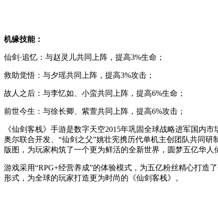
机缘技能：
仙剑·追忆：与赵灵儿共同上阵，提高3%生命；
救助觉悟：与夕瑶共同上阵，提高3%攻击；
故人之后：与李忆如、小蛮共同上阵，提高6%生命；
前世今生：与徐长卿、紫萱共同上阵，提高6%攻击；
《仙剑客栈》手游是数字天空2015年巩固全球战略进军国内
奥尔联合开发、“仙剑之父”姚壮宪携历代单机主创团队共同研
版图，为玩家构筑了一个更为鲜活的全新世界，圆梦五亿华人
游戏采用“RPG+经营养成”的体验模式，为五亿粉丝精心打造
形式，为全球的玩家打造更为时尚的《仙剑客栈》。