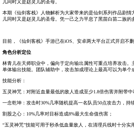
儿同时又是赵灵儿的圣母。
本期《仙剑客栈》人物解析为大家带来的是仙剑系列作品剧情
儿同时又是赵灵儿的圣母。凭一己之力平息了黑苗白苗二族的
目前，《仙剑客栈》手游已在iOS、安卓两大平台正式开启不
角色分析定位
林青儿在天师职业中，偏向于定向输出属性可重点培养攻击。
单体输出技能。团队辅助中，攻击加成理论上最高可以为单个成
技能分析：
五灵神咒：对附近血量最低的敌人造成至少1.8倍伤害并附带中
一念乾坤：攻击时30%几率随机提高一名队员50点攻击力，持续
割股之心：10%几率对目标造成8%最大生命值伤害；
“五灵神咒”技能可用于秒杀低血量敌人，在清理兵线时十分实