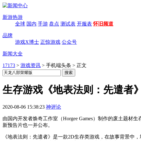
新游热游
全球
国内
手游
盘点
测试表
开服表
怀旧频道
品牌
游戏X博士
正惊游戏
公众号
新闻大全
17173
>
游戏资讯
>
手机端头条
>
正文
生存游戏《地表法则：先遣者》将于
2020-08-06 15:38:23
神评论
由国内开发者焕奇工作室（
Horgee Games
）制作的废土题材生
新预告片也一并公布。
《地表法则：先遣者》是一款
2D
生存类游戏，在故事背景中，