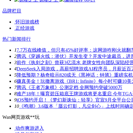
品牌栏目
怀旧游戏榜
正经游戏
热门新闻排行
1
7.7万在线峰值，但只有45%好评率：这网游咋刚火就翻
2
腾讯《穿越火线：潜伏》开发生变？开发中途裁员，进
3
前作《执剑之刻》曾获3亿流水 老牌女性向团队深陷经
4
DeepSeek入局游戏，高薪招聘游戏AI程序员，月薪近百
5
降低预期？杨奇暗示820或无《黑神话：钟馗》重磅实
6
赚真美金！玩撤离游戏《BR1: Infinite》每小时可赚10美
7
腾讯《王者万象棋》公测定档 全网预约突破5000万
8
难产18年！曝育碧压箱底王牌游戏将更名重启 今年TG
9
iOS预约开启！《梦幻新诛仙：轻享》官宣9月全平台公
10
《鸣潮》3.6版本「蜃云灯影，凡尘剑心」上线时间确
Wan网页游戏**玩
动作爽游
进入