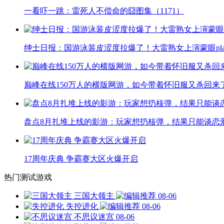
一看吓一跳：雷死人不偿命的囧图集（1171）
绅士日报：国游泳装皮涩度拉爆了！大雷熟女上演蒙眼pla
巅峰在线150万人的横版网游，如今带着怀旧服又杀回来
盘点8月扎堆上线的影游：玩家想扔核弹，结果只能谈恋
17周年庆典 争霸赛大区火爆开启
热门测试游戏
三国大领主
08-06
失控进化
08-06
不思议迷宫
08-06