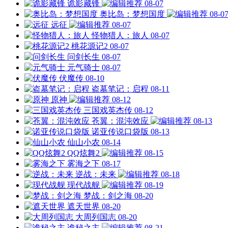
诡影藏锋
08-07
奥比岛：梦想国度
08-0
远征
08-07
怪物猎人：旅人
08-07
桃花源记2
08-07
问剑长生
08-07
元气骑士
08-07
伏魔传
08-10
盗墓笔记：启程
08-11
原神
08-12
三国戏英杰传
08-12
苍翼：混沌效应
08-13
诺亚传说口袋版
08-13
仙山小农
08-14
QQ炫舞2
08-15
雾海之下
08-17
逆战：未来
08-18
现代战舰
08-19
梦战：剑之海
08-20
遮天世界
08-20
大周列国志
08-20
诡秘之主
08-21