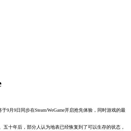
e
将于
9
月
9
日同步在
Steam/WeGame
开启抢先体验，同时游戏的最
。五十年后，部分人认为地表已经恢复到了可以生存的状态，