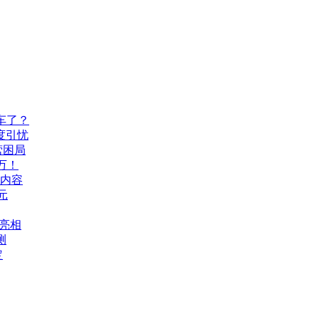
车了？
度引忧
营困局
万！
机内容
元
A亮相
测
定