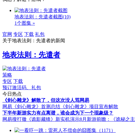
地表法则：先遣者截图
(10)
1个图集 »
官网
专区
下载
礼包
关于
地表法则：先遣者
的新闻
地表法则：先遣者
策略
专区
下载
预订激活码、礼包
今日热点
《剑心雕龙》解散了，但这次没人骂网易
网易《剑心雕龙》首测总结
《剑心雕龙》项目宣布解散
下半年新游实力有点离谱，谁会成为下一个现象级？
网易搜打撤《诡影藏锋》新实机演示
8月新游前瞻：《诡秘之