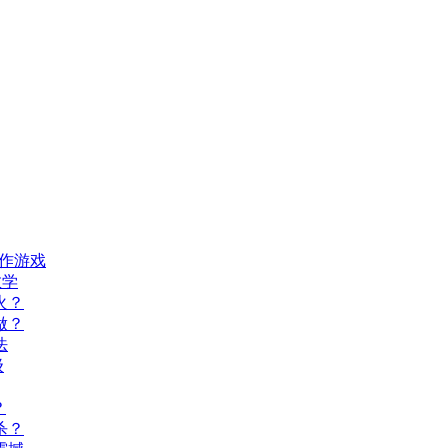
动作游戏
教学
火？
做？
法
级
？
杀？