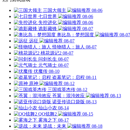
三国大领主
08-06
七日世界
08-06
失控进化
08-06
诡影藏锋
08-07
奥比岛：梦想国度
08-0
远征
08-07
怪物猎人：旅人
08-07
桃花源记2
08-07
问剑长生
08-07
元气骑士
08-07
伏魔传
08-10
盗墓笔记：启程
08-11
原神
08-12
三国戏英杰传
08-12
苍翼：混沌效应
08-13
诺亚传说口袋版
08-13
仙山小农
08-14
QQ炫舞2
08-15
雾海之下
08-17
逆战：未来
08-18