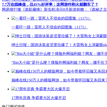
7.7万在线峰值，仅45%好评率：这网游咋刚火就翻车了？
网易搜打撤《诡影藏锋》新实机演示
8月新游前瞻：《诡秘之
一看吓一跳：雷死人不偿命的囧图集（1171）
绅士日报：国游泳装皮涩度拉爆了！大雷熟女上演蒙眼pla
“Bin大小姐”是什么梗？撞脸外网福利姬？网友：绷不住
巅峰在线150万人的横版网游，如今带着怀旧服又杀回来
17周年庆典 争霸赛大区火爆开启
热门测试游戏