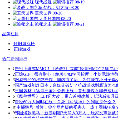
现代战舰
08-19
梦战：剑之海
08-20
遮天世界
08-20
大周列国志
08-20
诡秘之主
08-21
品牌栏目
怀旧游戏榜
正经游戏
热门新闻排行
1
告别上班式MMO！《激战3》或成“轻量MMO”？爽过
2
正惊GIF：很有耐心！绝美少妇学习按摩，小伙竟跪地
3
网易曾经的吃鸡神作，国内凉了后，为何能在小日子爆
4
国产游戏能炸日本，台媒先破防？抗战游戏到底该怎么
5
三国题材《猛鬼三国》公测上线，首创摄魂吞噬养成玩
6
《魔兽世界》12.1迎大改，巢穴首领改版，玩法减负升
7
曾经60万人同时在线，杀死《斗战神》的到底是什么？
8
“主播毁号”后续，曾全网声援的受害人，成了圈钱狂魔
9
韩国爆款黑马！新游刚测3天涌入3万人，玩家发声就被