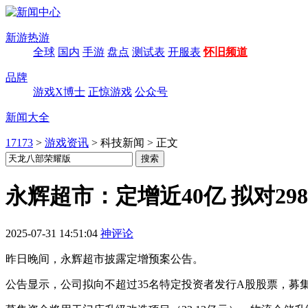
新游热游
全球
国内
手游
盘点
测试表
开服表
怀旧频道
品牌
游戏X博士
正惊游戏
公众号
新闻大全
17173
>
游戏资讯
>
科技新闻
>
正文
永辉超市：定增近40亿 拟对29
2025-07-31 14:51:04
神评论
昨日晚间，永辉超市披露定增预案公告。
公告显示，公司拟向不超过35名特定投资者发行A股股票，募集资