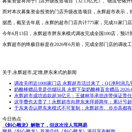
募集资金将用于门店升级改造项目（32.13亿元）、物流仓储升
而对本次募集资金投资的门店升级改造项目，永辉超市表示，拟
据悉，截至去年底，永辉的超市门店共计775家，完成31家门
今年6月13日，永辉超市胖东来模式调改完成全国100店，预计到7
永辉超市的终极目标是在2026年6月前，完成全部门店的调改
关于
,永辉超市,定增,胖东来式
的新闻
调改关闭近1000家门店 永辉超市活过来了：Q1净利润几
奶酪棒赠品竟是仿烟玩具 永辉下架奶酪棒盲盒赠品
2026-
永辉超市成功追款超38亿元：王健林等承担连带保证责任
这学费也太贵了！永辉超市向胖东来拜师两年：累计亏超
于东来否认胖东来模式不可复制：永辉超市、步步高都有
今日热点
《剑心雕龙》解散了，但这次没人骂网易
网易《剑心雕龙》首测总结
《剑心雕龙》项目宣布解散