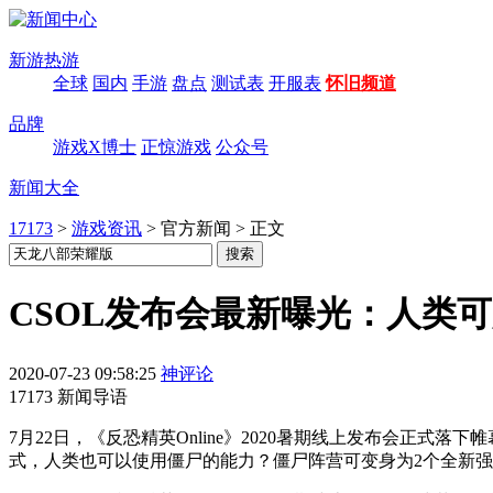
新游热游
全球
国内
手游
盘点
测试表
开服表
怀旧频道
品牌
游戏X博士
正惊游戏
公众号
新闻大全
17173
>
游戏资讯
>
官方新闻
>
正文
CSOL发布会最新曝光：人类可
2020-07-23 09:58:25
神评论
17173 新闻导语
7月22日，《反恐精英Online》2020暑期线上发布会正
式，人类也可以使用僵尸的能力？僵尸阵营可变身为2个全新