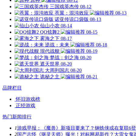
原神
08-12
三国戏英杰传
08-12
苍翼：混沌效应
08-13
诺亚传说口袋版
08-13
仙山小农
08-14
QQ炫舞2
08-15
雾海之下
08-17
逆战：未来
08-18
现代战舰
08-19
梦战：剑之海
08-20
遮天世界
08-20
大周列国志
08-20
诡秘之主
08-21
品牌栏目
怀旧游戏榜
正经游戏
热门新闻排行
1
游戏早报：《魔兽》新项目要来了？钢铁侠或在复联6
2
国产志怪《驱灵天师》曝光！对标网易新作？大雷女鬼