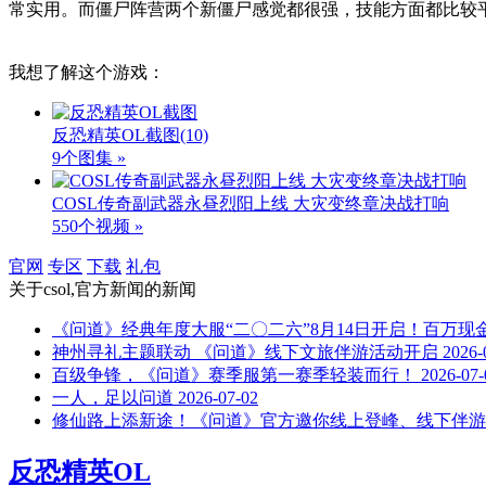
常实用。而僵尸阵营两个新僵尸感觉都很强，技能方面都比较
我想了解这个游戏：
反恐精英OL截图
(10)
9个图集 »
COSL传奇副武器永昼烈阳上线 大灾变终章决战打响
550个视频 »
官网
专区
下载
礼包
关于
csol,官方新闻
的新闻
《问道》经典年度大服“二〇二六”8月14日开启！百万现
神州寻礼主题联动 《问道》线下文旅伴游活动开启
2026-
百级争锋，《问道》赛季服第一赛季轻装而行！
2026-07-
一人，足以问道
2026-07-02
修仙路上添新途！《问道》官方邀你线上登峰、线下伴游
反恐精英OL