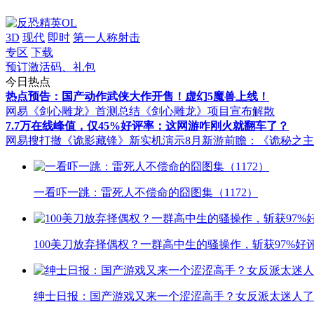
3D
现代
即时
第一人称射击
专区
下载
预订激活码、礼包
今日热点
热点预告：国产动作武侠大作开售！虚幻5魔兽上线！
网易《剑心雕龙》首测总结
《剑心雕龙》项目宣布解散
7.7万在线峰值，仅45%好评率：这网游咋刚火就翻车了？
网易搜打撤《诡影藏锋》新实机演示
8月新游前瞻：《诡秘之
一看吓一跳：雷死人不偿命的囧图集（1172）
100美刀放弃择偶权？一群高中生的骚操作，斩获97%好
绅士日报：国产游戏又来一个涩涩高手？女反派太迷人了