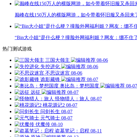
巅峰在线150万人的横版网游，如今带着怀旧服又杀回来
“Bin大小姐”是什么梗？撞脸外网福利姬？网友：绷不住
热门测试游戏
三国大领主
08-06
失控进化
08-06
不思议迷宫
08-06
诡影藏锋
08-07
奥比岛：梦想国度
08-0
远征
08-07
怪物猎人：旅人
08-07
桃花源记2
08-07
问剑长生
08-07
元气骑士
08-07
伏魔传
08-10
盗墓笔记：启程
08-11