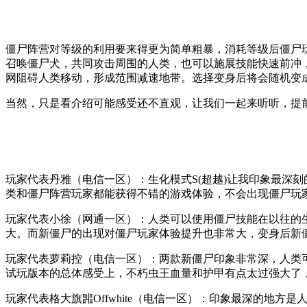
僵尸阵营对等级的利用要来得更为简单粗暴，消耗等级后僵尸玩
召唤僵尸犬，共同攻击周围的人类，也可以施展技能快速前冲，
网阻碍人类移动，形成范围减速地带。选择变身后将会随机变
当然，只是看介绍可能感受还不直观，让我们一起来听听，提
玩家代表丹雅（电信一区）：生化模式S(超越)让我印象最深
类和僵尸阵营玩家都能获得不错的游戏体验，不会出现僵尸玩
玩家代表小徐（网通一区）：人类可以使用僵尸技能在以往的
大。而新僵尸的出现对僵尸玩家体验提升也非常大，变身后新
玩家代表萝莉控（电信一区）：两款新僵尸印象非常深，人类
试玩版本的总体感受上，不朽虫王血量和护甲有点太过强大了
玩家代表格大旗嘂Offwhite（电信一区）：印象最深的