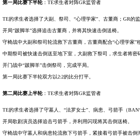
第一局比赛下半轮
：TE求生者对阵GR监管者
TE的求生者选择了大副、祭司、“心理学家”、古董商；GR的监
开局“跛脚羊”选择追击古董商，并将其快速击倒送椅。
守椅战中大副和祭司轮流救下古董商，古董商配合“心理学家”
中期祭司被快速击倒送至地下室，大副救下祭司，求生者将密
开门战中“跛脚羊”击倒祭司，完成平局。
第一局比赛下半轮双方以2:2的比分打平。
第二局比赛上半轮
：TE求生者对阵GR监管者
TE的求生者选择了守墓人、“法罗女士”、病患、弓箭手（BAN
开局歌剧演员选择追击弓箭手，并利用闪现将其击倒送椅。
守椅战中守墓人和病患轮流救下弓箭手，紧接着弓箭手被击倒