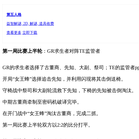
第五人格
益智解谜, 2D, 解谜, 道具收费
查看更多
立即下载
第一局比赛上半轮
：GR求生者对阵TE监管者
GR的求生者选择了古董商、先知、大副、祭司；TE的监管者pp
开局“女王蜂”选择追击先知，并利用闪现将其击倒送椅。
守椅战中祭司和大副轮流救下先知，下椅的先知被击倒淘汰。
中期古董商牵制至密码机破译完毕。
在开门战中“女王蜂”淘汰古董商，完成二抓。
第一局比赛上半轮双方以2:2的比分打平。