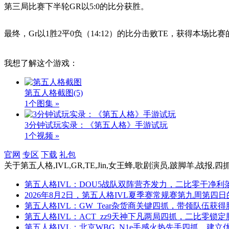
第三局比赛下半轮GR以5:0的比分获胜。
最终，Gr以1胜2平0负（14:12）的比分击败TE，获得本场比
我想了解这个游戏：
第五人格截图
(5)
1个图集 »
3分钟试玩实录：《第五人格》手游试玩
1个视频 »
官网
专区
下载
礼包
关于
第五人格,IVL,GR,TE,Jin,女王蜂,歌剧演员,跛脚羊,战报,
第五人格IVL：DOU5战队双阵营齐发力，二比零干净利
2026年8月2日，第五人格IVL夏季赛常规赛第九周第四
第五人格IVL：GW_Tear杂货商关键四抓，带领队伍获
第五人格IVL：ACT_zz9天神下凡两局四抓，二比零锁
第五人格IVL：北京WBG_N1e手感火热先手四抓，建立