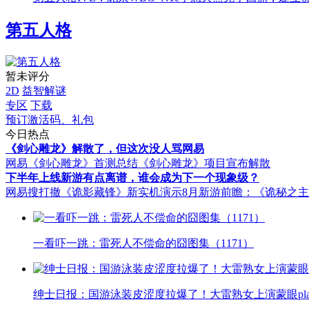
第五人格
暂未评分
2D
益智解谜
专区
下载
预订激活码、礼包
今日热点
《剑心雕龙》解散了，但这次没人骂网易
网易《剑心雕龙》首测总结
《剑心雕龙》项目宣布解散
下半年上线新游有点离谱，谁会成为下一个现象级？
网易搜打撤《诡影藏锋》新实机演示
8月新游前瞻：《诡秘之
一看吓一跳：雷死人不偿命的囧图集（1171）
绅士日报：国游泳装皮涩度拉爆了！大雷熟女上演蒙眼pla