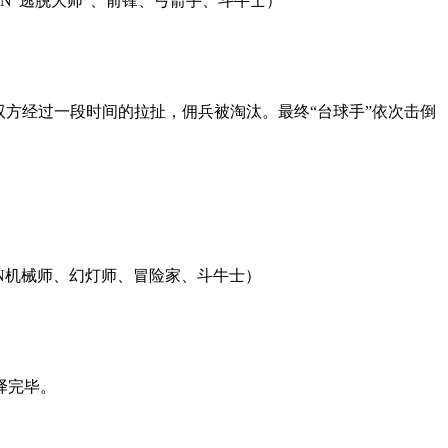
BAN“逃脱大师”、前锋、弓箭手、斗牛士）
方经过一段时间的拉扯，佣兵被淘汰。最终“台球手”依次击倒
BAN机械师、幻灯师、冒险家、斗牛士）
译完毕。