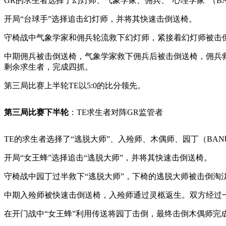
GR的求生者选择了幻灯师、气象学家、佣兵、“心理学家”（BAN
开局“台球手”选择追击幻灯师，并将其快速击倒送椅。
守椅战中气象学家和佣兵轮流救下幻灯师，紧接着幻灯师被击
中期佣兵被击倒送椅，气象学家救下佣兵后被击倒送椅，佣兵救
剩余求生者，完成四抓。
第三局比赛上半轮TE以5:0的比分领先。
第三局比赛下半轮
：TE求生者对阵GR监管者
TE的求生者选择了“逃脱大师”、入殓师、木偶师、园丁（BAN
开局“女王蜂”选择追击“逃脱大师”，并将其快速击倒送椅。
守椅战中园丁过半救下“逃脱大师”，下椅的逃脱大师被击倒淘
中期入殓师被快速击倒送椅，入殓师通过灵柩返生。双方经过
在开门战中“女王蜂”利用传送将园丁击倒，最终击倒木偶师完