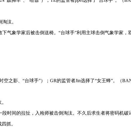
“跛脚羊”、“喧嚣”）；TE的监管者ppei选择了“台球手”。（
倒淘汰。
下气象学家后被击倒送椅。“台球手”利用主球击倒气象学家，双
时空之影、“台球手”）；GR的监管者Jin选择了“女王蜂”。（
汰。
一段时间的拉扯，入殓师被击倒淘汰。不久后求生者将密码机破
成四抓。