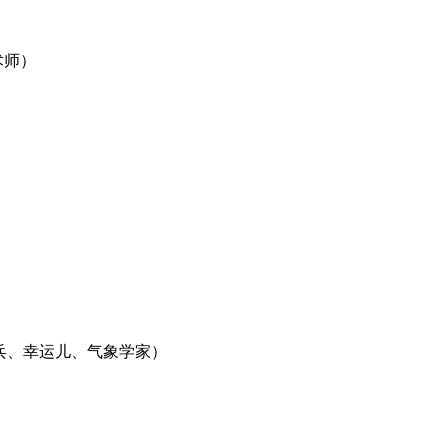
术师）
佣兵、幸运儿、气象学家）