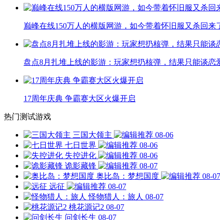
巅峰在线150万人的横版网游，如今带着怀旧服又杀回来
盘点8月扎堆上线的影游：玩家想扔核弹，结果只能谈恋
17周年庆典 争霸赛大区火爆开启
热门测试游戏
三国大领主
08-06
七日世界
08-06
失控进化
08-06
诡影藏锋
08-07
奥比岛：梦想国度
08-0
远征
08-07
怪物猎人：旅人
08-07
桃花源记2
08-07
问剑长生
08-07