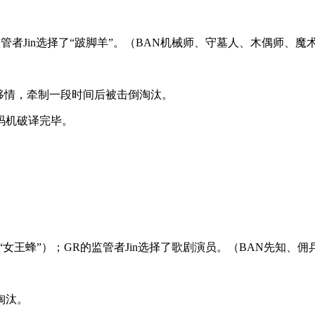
管者Jin选择了“跛脚羊”。（BAN机械师、守墓人、木偶师、魔
移情，牵制一段时间后被击倒淘汰。
码机破译完毕。
“女王蜂”）；GR的监管者Jin选择了歌剧演员。（BAN先知、
淘汰。