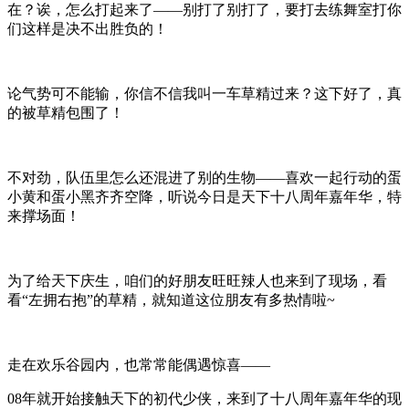
在？诶，怎么打起来了——别打了别打了，要打去练舞室打你
们这样是决不出胜负的！
论气势可不能输，你信不信我叫一车草精过来？这下好了，真
的被草精包围了！
不对劲，队伍里怎么还混进了别的生物——喜欢一起行动的蛋
小黄和蛋小黑齐齐空降，听说今日是天下十八周年嘉年华，特
来撑场面！
为了给天下庆生，咱们的好朋友旺旺辣人也来到了现场，看
看“左拥右抱”的草精，就知道这位朋友有多热情啦~
走在欢乐谷园内，也常常能偶遇惊喜——
08年就开始接触天下的初代少侠，来到了十八周年嘉年华的现