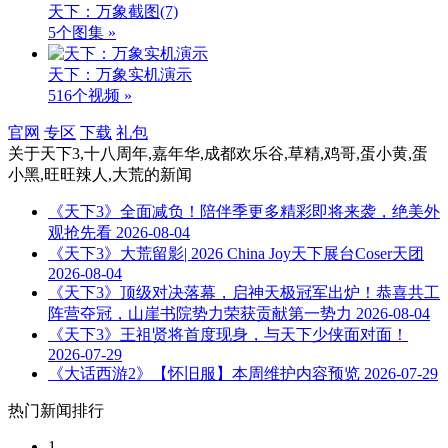
天下：万象截图
(7)
5个图集 »
天下：万象实机演示
516个视频 »
官网
专区
下载
礼包
关于
天下3,十八周年,嘉年华,成都欢乐谷,草精,鸡哥,蛋小黄,蛋
小黑,旺旺辣人,大荒
的新闻
《天下3》全面减负！陪伴季更多精彩即将来袭，绝美外
观抢先看
2026-08-04
《天下3》大荒留影| 2026 China Joy天下展台Coser天团
2026-08-04
《天下3》顶级对决落幕，启神天极冠军出炉！恭喜共工
阵营夺冠，山崖书院势力荣获贡献第一势力
2026-08-04
《天下3》王祖贤将首度现身，与天下少侠面对面！
2026-07-29
《大话西游2》【怀旧服】本周维护内容预览
2026-07-29
热门新闻排行
1