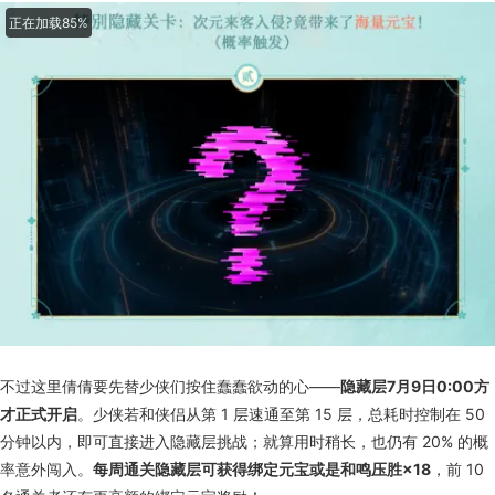
正在加载92%
不过这里倩倩要先替少侠们按住蠢蠢欲动的心——
隐藏层7月9日0:00方
才正式开启
。少侠若和侠侣从第 1 层速通至第 15 层，总耗时控制在 50
分钟以内，即可直接进入隐藏层挑战；就算用时稍长，也仍有 20% 的概
率意外闯入。
每周通关隐藏层可获得绑定元宝或是和鸣压胜×18
，前 10