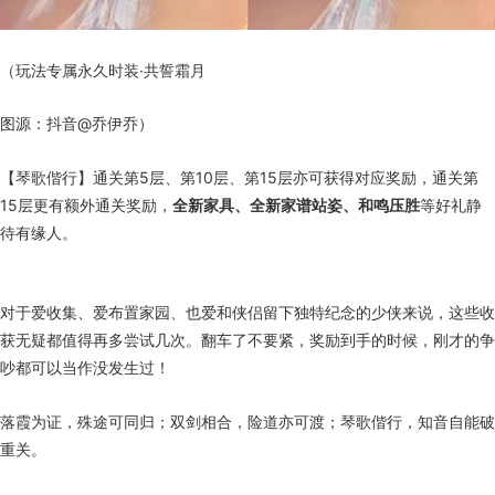
（玩法专属永久时装·共誓霜月
图源：抖音@乔伊乔）
【琴歌偕行】通关第5层、第10层、第15层亦可获得对应奖励，通关第
15层更有额外通关奖励，
全新家具、全新家谱站姿、和鸣压胜
等好礼静
待有缘人。
对于爱收集、爱布置家园、也爱和侠侣留下独特纪念的少侠来说，这些收
获无疑都值得再多尝试几次。翻车了不要紧，奖励到手的时候，刚才的争
吵都可以当作没发生过！
落霞为证，殊途可同归；双剑相合，险道亦可渡；琴歌偕行，知音自能破
重关。