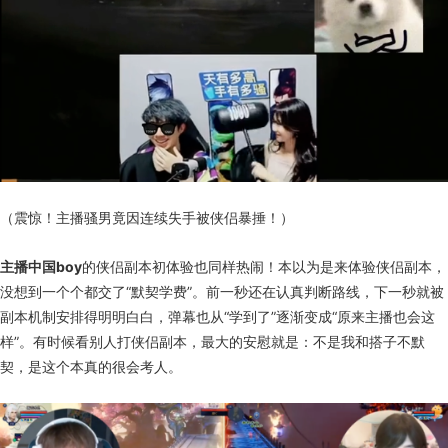
（震惊！主播骚男竟因连续失手被侠侣暴捶！）
主播中国boy
的侠侣副本初体验也同样热闹！本以为是来体验侠侣副本，
没想到一个个都交了“默契学费”。前一秒还在认真判断路线，下一秒就被
副本机制安排得明明白白，弹幕也从“学到了”逐渐变成“原来主播也会这
样”。有时候看别人打侠侣副本，最大的安慰就是：不是我和搭子不默
契，是这个本真的很会考人。