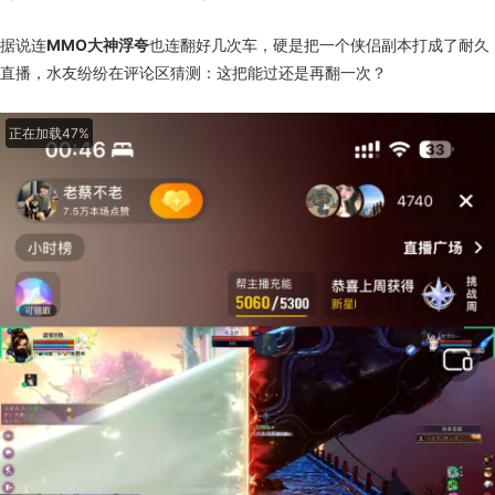
据说连
MMO大神浮夸
也连翻好几次车，硬是把一个侠侣副本打成了耐久
直播，水友纷纷在评论区猜测：这把能过还是再翻一次？
正在加载50%