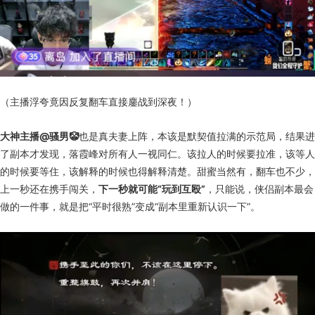
（主播浮夸竟因反复翻车直接鏖战到深夜！）
大神主播@骚男🤡
也是真夫妻上阵，本该是默契值拉满的示范局，结果进
了副本才发现，落霞峰对所有人一视同仁。该拉人的时候要拉准，该等人
的时候要等住，该解释的时候也得解释清楚。甜蜜当然有，翻车也不少，
上一秒还在携手闯关，
下一秒就可能“玩到互殴”
，只能说，侠侣副本最会
做的一件事，就是把“平时很熟”变成“副本里重新认识一下”。