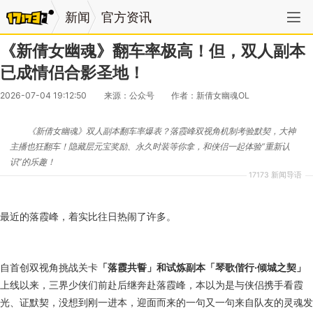
新闻
官方资讯
《新倩女幽魂》翻车率极高！但，双人副本
已成情侣合影圣地！
2026-07-04 19:12:50
来源：公众号
作者：新倩女幽魂OL
《新倩女幽魂》双人副本翻车率爆表？落霞峰双视角机制考验默契，大神
主播也狂翻车！隐藏层元宝奖励、永久时装等你拿，和侠侣一起体验“重新认
识”的乐趣！
17173 新闻导语
最近的落霞峰，着实比往日热闹了许多。
自首创双视角挑战关卡
「落霞共誓」和试炼副本「琴歌偕行·倾城之契」
上线以来，三界少侠们前赴后继奔赴落霞峰，本以为是与侠侣携手看霞
光、证默契，没想到刚一进本，迎面而来的一句又一句来自队友的灵魂发