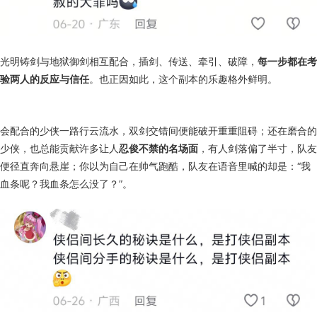
光明铸剑与地狱御剑相互配合，插剑、传送、牵引、破障，
每一步都在考
验两人的反应与信任
。也正因如此，这个副本的乐趣格外鲜明。
会配合的少侠一路行云流水，双剑交错间便能破开重重阻碍；还在磨合的
少侠，也总能贡献许多让人
忍俊不禁的名场面
，有人剑落偏了半寸，队友
便径直奔向悬崖；你以为自己在帅气跑酷，队友在语音里喊的却是：“我
血条呢？我血条怎么没了？”。