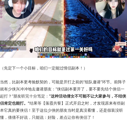
（先定下一个小目标，咱们一定能过情侣副本！）
当然，比副本更考验默契的，可能是开打之前的“组队邀请”环节。前阵子
就有少侠兴冲冲地去邀请朋友：“侠侣副本要开了，要不要先结个侠侣一
起打？”朋友听完十分笃定：
“这种活动倩女不可能不让大家参与，不结侠
侣肯定也能打。”
结果等【落霞共誓】正式开启之时，才发现原来有些副
本它真的要侠侣！至于这位少侠的朋友当时是真没看懂，还是假装没听
懂，倩倩不好说，只能说：好险，差点让你有侠侣了！