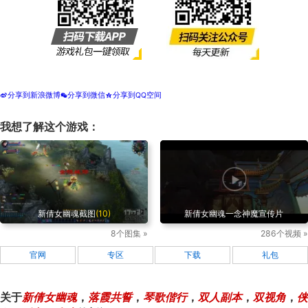
分享到新浪微博
分享到微信
分享到QQ空间
t
w
z
我想了解这个游戏：
新倩女幽魂截图
(10)
新倩女幽魂一念神魔宣传片
8个图集 »
286个视频 »
官网
专区
下载
礼包
关于
新倩女幽魂
，
落霞共誓
，
琴歌偕行
，
双人副本
，
双视角
，
侠