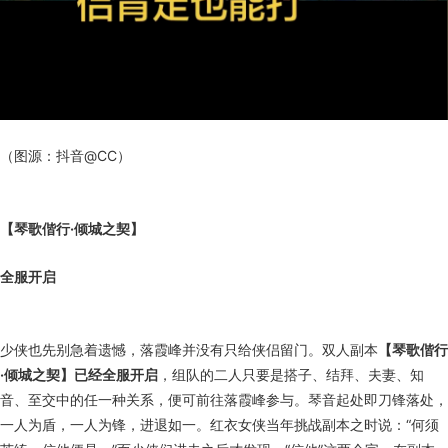
（图源：抖音@CC）
【琴歌偕行·倾城之契】
全服开启
少侠也先别急着遗憾，落霞峰并没有只给侠侣留门。双人副本
【琴歌偕行
·倾城之契】已经全服开启
，组队的二人只要是搭子、结拜、夫妻、知
音、至交中的任一种关系，便可前往落霞峰参与。琴音起处即刀锋落处，
一人为盾，一人为锋，进退如一。红衣女侠当年挑战副本之时说：“何须