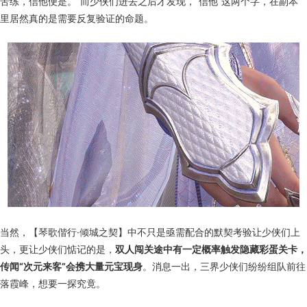
苦练，信他便是。”而少侠们进去之后才发现，“信他”这两个字，在副本
里居然真的是需要反复验证的命题。
当然，【琴歌偕行·倾城之契】中不只是亟需配合的默契考验让少侠们上
头，更让少侠们惦记的是，
双人闯关途中有一定概率触发隐藏彩蛋关卡，
传闻“次元来客”会携大量元宝现身
。消息一出，三界少侠们纷纷组队前往
落霞峰，想要一探究竟。