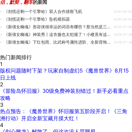
侣
，
默契
，
翻车
的新闻
《别慌还剩一个引擎哈》双人合作拯救飞机
2026-08-06
《别慌还剩一个引擎哈》坠机模拟器
2026-08-06
《新倩女幽魂》形容侠很幸运的词语有哪些？那当然是三鬼、四黄蛋、逆天双最大无钻啦！
2026-07-29
《新倩女幽魂》神装秀丨这衣服也太犯规了！小楼竟有这样完美的129彩光奶妹！？
2026-07-28
《新倩女幽魂》下红包雨、比武称号属性进阶、全新背饰，都可以在这场比赛中获得
2026-07-28
热门新闻排行
1
版权问题随时下架？玩家自制虚幻5《魔兽世界》8月15
日上线
2
《冒险岛怀旧服》30级免费神装别错过！新手必看重点
攻略
3
热点预告：《魔兽世界》怀旧服第五阶段开启！《三角
洲行动》开启全新宝藏月摸大红！
4
《剑心雕龙》解散了，但这次没人骂网易