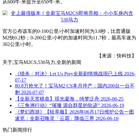
从600牛·米提升至650牛·米。
官方公布该车的0-100公里/小时加速时间为3.8秒，比普通版
M2快0.2秒；0-200公里/小时的加速时间为11.7秒，最高车速为
302公里/小时。
【来源：快科技】
关于
,宝马M2CS,530马力,全新
的新闻
《猎杀：对决》Let Us Prey全新剧情挑战现已上线
2026-
07-17
80.8万抢光了！宝马M2 CS本月停产：国内200台一台不
剩
2026-07-07
【全新天赏棋盘】瑶光凝海，绮梦泛舟
2026-06-25
《三角洲行动》“璀璨 源自群星的轨迹”
2026-06-19
《梦幻西游》【轻享服】2026年06月17日维护公告一图
速览：全新召唤灵「云霜」降临三界
2026-06-16
热门新闻排行