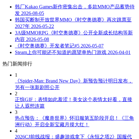
韩厂Kakao Games新作密集出击，多款MMO产品蓄势待
发
2026-08-05
韩国买断制开放世界MMO《时空奥德赛》再次跳票至
2027年
2026-05-22
3A级MMORPG《时空奥德赛》公开全新成长结构等新
内容
2026-05-08
《时空奥德赛》开发者笔记#5
2026-05-07
Steam上你可能还不知道的愿望单热门游戏
2026-04-01
热门新闻排行
1
《Spider-Man: Brand New Day》新预告预计明日发布，
另有一张新剧照公开
2
正惊GIF：表情如此羞涩！美女这个表情太好看，直接
让人遐想连篇
3
热点预告：《魔兽世界》怀旧服第五阶段开启！《三角
洲行动》开启全新宝藏月摸大红！
4
2026CJ前线战报：盛趣游戏拿下《永恒之塔2》国服代