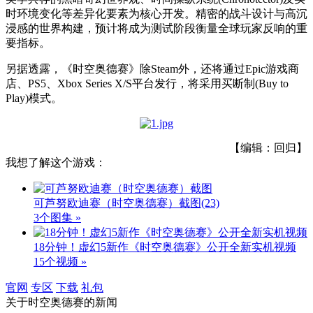
时环境变化等差异化要素为核心开发。精密的战斗设计与高沉
浸感的世界构建，预计将成为测试阶段衡量全球玩家反响的重
要指标。
另据透露，《时空奥德赛》除Steam外，还将通过Epic游戏商
店、PS5、Xbox Series X/S平台发行，将采用买断制(Buy to
Play)模式。
【编辑：回归】
我想了解这个游戏：
可芦努欧迪赛（时空奥德赛）截图
(23)
3个图集 »
18分钟！虚幻5新作《时空奥德赛》公开全新实机视频
15个视频 »
官网
专区
下载
礼包
关于
时空奥德赛
的新闻