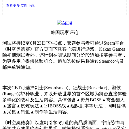
查看更多
立即下载
韩国玩家评论
测试将持续至6月23日下午3点，获选参与者可通过Steam平台
《时空奥德赛》官方页面下载客户端进行游戏。Kakao Games
除初期测试者外，还计划在测试期间分阶段追加招募参与者，
为更多用户提供体验机会。追加选拔结果将通过Steam公告及
邮件单独通知。
本次CBT可选择剑士(Swordsman)、狂战士(Berserker)、游侠
(Ranger)共3种职业，并以开放世界的首个区域为舞台直接体验
多样化的战斗及生活内容。具体包含▲野外BOSS▲赏金猎人
▲迷宫▲试炼玩法▲1:1BOSS战▲组队副本等玩法，同时提供
▲采集▲钓鱼▲制作等生活内容。
《时空奥德赛》以虚幻引擎5打造的高品质画面、宇宙恐怖与
美学共存的黑暗奇幻世界观、时间操纵系统(Chronotector)及实