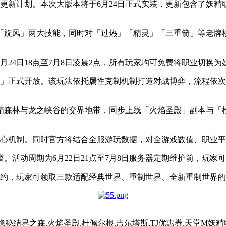
版本完整更新计划。本次大版本将于6月24日正式实装，更新包含
「旋风」两大技能，同时对「过热」「精灵」「三重箭」等老牌
月24日18点至7月8日凌晨2点，所有玩家均可免费将职业切换
」正式开放。该玩法依托属性克制机制打造对战博弈，流程依次分
。
妖精森林与龙之峡谷的交界地带，同步上线「火焰圣殿」副本与「
核心机制。同时官方将结合全服游玩数据，对全游戏数值、职业
。活动周期为6月22日21点至7月8日服务器定期维护前，玩家
预约，玩家可领取三款适配经典世界、重制世界、全新重制世界
,隐秘结界之森,火焰圣殿,杜佩尔根,吉尔塔斯,TJ优惠券,天堂M