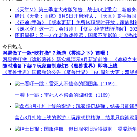
《天堂M》第三季度大改版预告：战士职业重启、新服务
腾讯《天堂：血统》8月5日开启测试，《天堂》IP手游
《征途2手游》【版本更新】免费转职限时开放，家族财
《逆水寒》这一刀，会很帅！【修罗·碎梦技能详解】
202
怀旧周报：又一25年老游戏停运，国服不受影响；《激战
今日热点
网易做了一款“吃打撤”？新游《雾海之下》首曝！
网易搜打撤《诡影藏锋》新实机演示
8月新游前瞻：《诡秘之
随时准备下架？玩家自制虚幻5《魔兽世界》即将上线
《魔兽世界》国服整治公告
《魔兽世界》TBC周年大更：双经
一看吓一跳：雷死人不偿命的囧图集（1169）
盘点8月扎堆上线的影游：玩家想扔核弹，结果只能谈恋