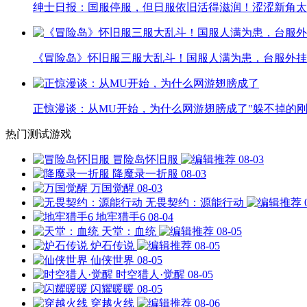
绅士日报：国服停服，但日服依旧活得滋润！涩涩新角太
《冒险岛》怀旧服三服大乱斗！国服人满为患，台服外挂
正惊漫谈：从MU开始，为什么网游翅膀成了"躲不掉的刚
热门测试游戏
冒险岛怀旧服
08-03
降魔录一折服
08-03
万国觉醒
08-03
无畏契约：源能行动
地牢猎手6
08-04
天堂：血统
08-05
炉石传说
08-05
仙侠世界
08-05
时空猎人·觉醒
08-05
闪耀暖暖
08-05
穿越火线
08-06