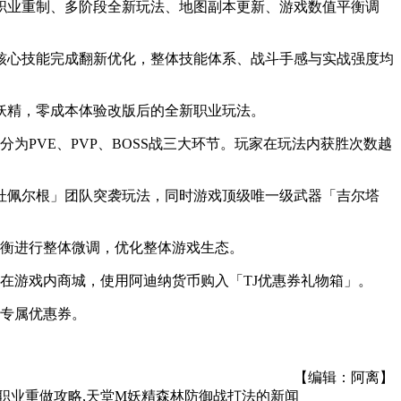
了妖精职业重制、多阶段全新玩法、地图副本更新、游戏数值平衡调
核心技能完成翻新优化，整体技能体系、战斗手感与实战强度均
为妖精，零成本体验改版后的全新职业玩法。
为PVE、PVP、BOSS战三大环节。玩家在玩法内获胜次数越
杜佩尔根」团队突袭玩法，同时游戏顶级唯一级武器「吉尔塔
平衡进行整体微调，优化整体游戏生态。
可在游戏内商城，使用阿迪纳货币购入「TJ优惠券礼物箱」。
的专属优惠券。
【编辑：阿离】
妖精职业重做攻略,天堂M妖精森林防御战打法
的新闻