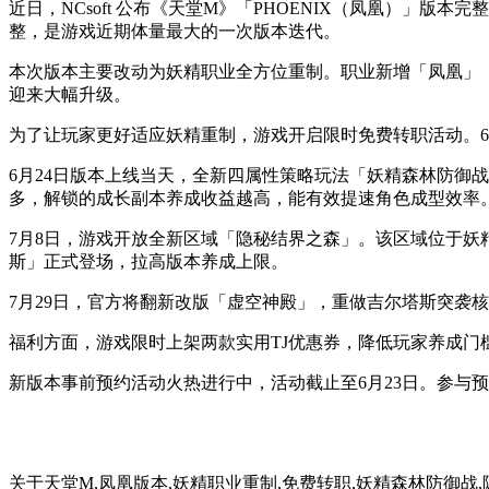
近日，NCsoft 公布《天堂M》「PHOENIX（凤凰）」
整，是游戏近期体量最大的一次版本迭代。
本次版本主要改动为妖精职业全方位重制。职业新增「凤凰」
迎来大幅升级。
为了让玩家更好适应妖精重制，游戏开启限时免费转职活动。6
6月24日版本上线当天，全新四属性策略玩法「妖精森林防御战
多，解锁的成长副本养成收益越高，能有效提速角色成型效率
7月8日，游戏开放全新区域「隐秘结界之森」。该区域位于
斯」正式登场，拉高版本养成上限。
7月29日，官方将翻新改版「虚空神殿」，重做吉尔塔斯突袭
福利方面，游戏限时上架两款实用TJ优惠券，降低玩家养成门槛
新版本事前预约活动火热进行中，活动截止至6月23日。参与
关于
天堂M,凤凰版本,妖精职业重制,免费转职,妖精森林防御战