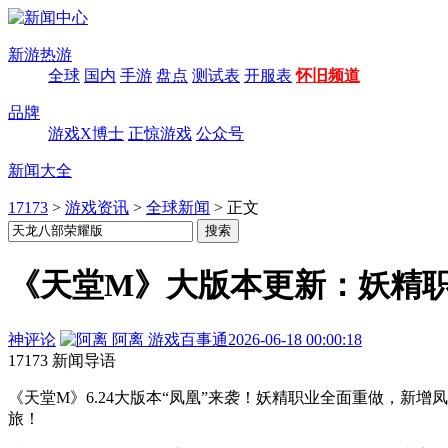
新游热游
全球
国内
手游
盘点
测试表
开服表
怀旧频道
品牌
游戏X博士
正惊游戏
公众号
新闻大全
17173
>
游戏资讯
>
全球新闻
>
正文
《天堂M》大版本更新：妖精
神评论
阿离
游戏百事通
2026-06-18 00:00:18
17173 新闻导语
《天堂M》6.24大版本“凤凰”来袭！妖精职业全面重做，新
旅！