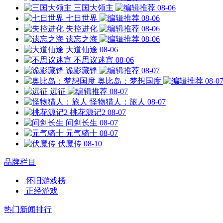
三国大领主
08-06
七日世界
08-06
失控进化
08-06
遗忘之海
08-06
大道仙途
08-06
不思议迷宫
08-06
诡影藏锋
08-07
奥比岛：梦想国度
08-0
远征
08-07
怪物猎人：旅人
08-07
桃花源记2
08-07
问剑长生
08-07
元气骑士
08-07
伏魔传
08-10
品牌栏目
怀旧游戏榜
正经游戏
热门新闻排行