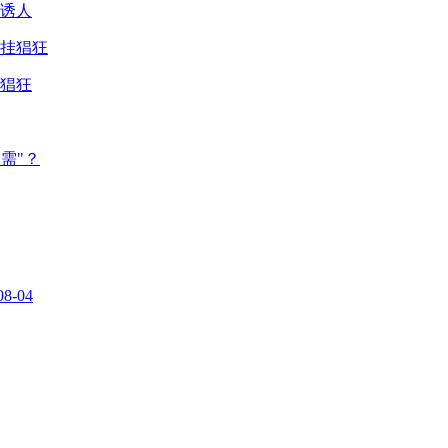
诱人
猖狂
需"？
08-04