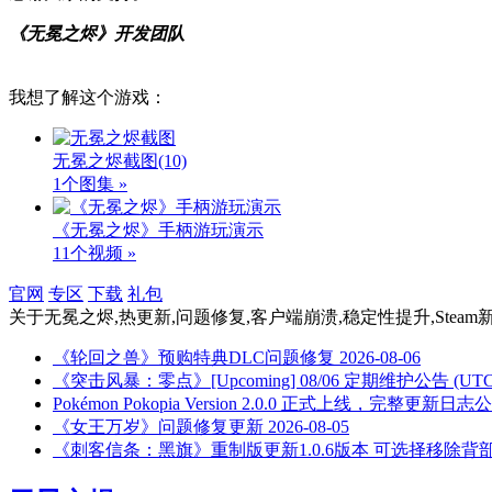
《无冕之烬》开发团队
我想了解这个游戏：
无冕之烬截图
(10)
1个图集 »
《无冕之烬》手柄游玩演示
11个视频 »
官网
专区
下载
礼包
关于
无冕之烬,热更新,问题修复,客户端崩溃,稳定性提升,Steam
《轮回之兽》预购特典DLC问题修复
2026-08-06
《突击风暴：零点》[Upcoming] 08/06 定期维护公告 (UTC 05:
Pokémon Pokopia Version 2.0.0 正式上线，完整更新日志
《女王万岁》问题修复更新
2026-08-05
《刺客信条：黑旗》重制版更新1.0.6版本 可选择移除背