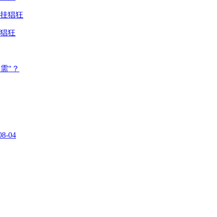
猖狂
需"？
08-04