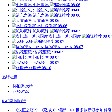
七日世界
08-06
失控进化
08-06
遗忘之海
08-06
大道仙途
08-06
不思议迷宫
08-06
诡影藏锋
08-07
奥比岛：梦想国度
08-0
远征
08-07
怪物猎人：旅人
08-07
桃花源记2
08-07
问剑长生
08-07
元气骑士
08-07
伏魔传
08-10
品牌栏目
怀旧游戏榜
正经游戏
热门新闻排行
1
《永恒之塔2》《激战3》领衔！NC携多款新游参加科隆