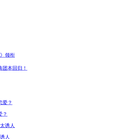
主》领衔
典团本回归！
爱？
诱人