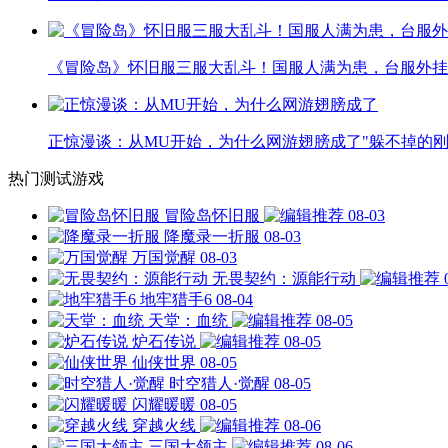
《冒险岛》怀旧服三服大乱斗！国服人满为患，台服外挂
正惊漫谈：从MU开始，为什么网游翅膀成了"躲不掉的刚
热门测试游戏
冒险岛怀旧服
08-03
降魔录一折服
08-03
万国觉醒
08-03
无畏契约：源能行动
地牢猎手6
08-04
天堂：血统
08-05
炉石传说
08-05
仙侠世界
08-05
时空猎人·觉醒
08-05
闪耀暖暖
08-05
穿越火线
08-06
三国大领主
08-06