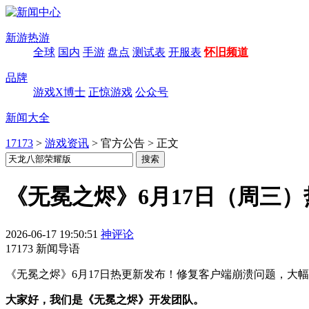
新游热游
全球
国内
手游
盘点
测试表
开服表
怀旧频道
品牌
游戏X博士
正惊游戏
公众号
新闻大全
17173
>
游戏资讯
>
官方公告
>
正文
《无冕之烬》6月17日（周三）
2026-06-17 19:50:51
神评论
17173 新闻导语
《无冕之烬》6月17日热更新发布！修复客户端崩溃问题，大幅
大家好，我们是《无冕之烬》开发团队。