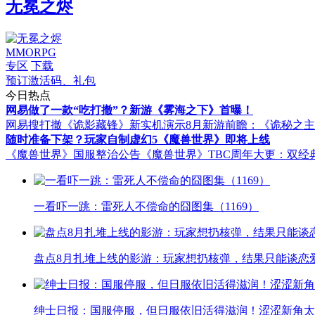
无冕之烬
MMORPG
专区
下载
预订激活码、礼包
今日热点
网易做了一款“吃打撤”？新游《雾海之下》首曝！
网易搜打撤《诡影藏锋》新实机演示
8月新游前瞻：《诡秘之
随时准备下架？玩家自制虚幻5《魔兽世界》即将上线
《魔兽世界》国服整治公告
《魔兽世界》TBC周年大更：双经
一看吓一跳：雷死人不偿命的囧图集（1169）
盘点8月扎堆上线的影游：玩家想扔核弹，结果只能谈恋
绅士日报：国服停服，但日服依旧活得滋润！涩涩新角太