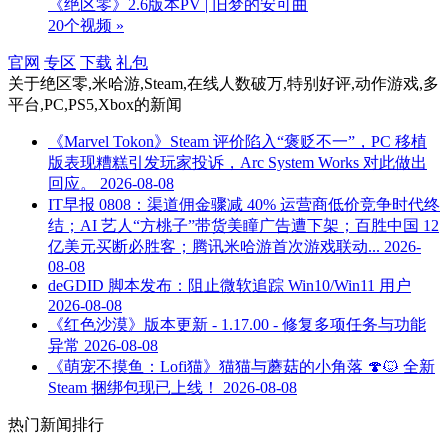
《绝区零》2.6版本PV | 旧梦的安可曲
20个视频 »
官网
专区
下载
礼包
关于
绝区零,米哈游,Steam,在线人数破万,特别好评,动作游戏,多
平台,PC,PS5,Xbox
的新闻
《Marvel Tokon》Steam 评价陷入“褒贬不一”，PC 移植
版表现糟糕引发玩家投诉，Arc System Works 对此做出
回应。
2026-08-08
IT早报 0808：渠道佣金骤减 40% 运营商低价竞争时代终
结；AI 艺人“方桃子”带货美瞳广告遭下架；百胜中国 12
亿美元买断必胜客；腾讯米哈游首次游戏联动...
2026-
08-08
deGDID 脚本发布：阻止微软追踪 Win10/Win11 用户
2026-08-08
《红色沙漠》版本更新 - 1.17.00 - 修复多项任务与功能
异常
2026-08-08
《萌宠不摸鱼：Lofi猫》猫猫与蘑菇的小角落 🍄🐱 全新
Steam 捆绑包现已上线！
2026-08-08
热门新闻排行