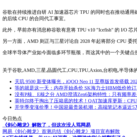
谷歌在持续推进自研 AI 加速器芯片 TPU 的同时也在推动通用处理
的后续 CPU 的合同代工事宜。
此外，早前亦有消息称谷歌有意将 TPU v10 "Icefish" 的 I
另一方面，AMD 则正与三星讨论自 2028 年起将部分 CPU
全球半导体产业如今面临多环节瓶颈，而这其中的一个关键点
关于
谷歌,AMD,三星,晶圆代工,CPU,TPU,Axion,台积电,半导体
天玑 9500 新变体曝光，iQOO Neo 11 至尊版首发搭载
20
等的就是这一天：内存开始杀价 SK海力士HBM低价抢订
没有P核、E核之分 AMD澄清Zen6架构特性：只有频率
英特尔终于掏出了压箱底的技术！QAT加速库更新：CP
开学季变涨价季！中国迎最贵装机潮：高端笔记本逼近5
今日热点
《剑心雕龙》解散了，但这次没人骂网易
网易《剑心雕龙》首测总结
《剑心雕龙》项目宣布解散