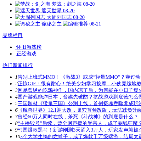
梦战：剑之海
08-20
遮天世界
08-20
大周列国志
08-20
诡秘之主
08-21
品牌栏目
怀旧游戏榜
正经游戏
热门新闻排行
1
告别上班式MMO！《激战3》或成“轻量MMO”？爽过
2
正惊GIF：很有耐心！绝美少妇学习按摩，小伙竟跪地
3
网易曾经的吃鸡神作，国内凉了后，为何能在小日子爆
4
国产游戏能炸日本，台媒先破防？抗战游戏到底该怎么
5
三国题材《猛鬼三国》公测上线，首创摄魂吞噬养成玩
6
《魔兽世界》12.1迎大改，巢穴首领改版，玩法减负升
7
曾经60万人同时在线，杀死《斗战神》的到底是什么？
8
“主播毁号”后续，曾全网声援的受害人，成了圈钱狂魔
9
韩国爆款黑马！新游刚测3天涌入3万人，玩家发声就被
10
3个大学生搞的烂摊子，成了爆款千万级端游，结局太