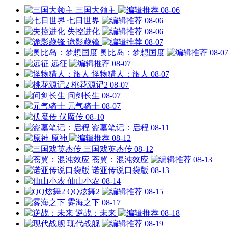
三国大领主
08-06
七日世界
08-06
失控进化
08-06
诡影藏锋
08-07
奥比岛：梦想国度
08-0
远征
08-07
怪物猎人：旅人
08-07
桃花源记2
08-07
问剑长生
08-07
元气骑士
08-07
伏魔传
08-10
盗墓笔记：启程
08-11
原神
08-12
三国戏英杰传
08-12
苍翼：混沌效应
08-13
诺亚传说口袋版
08-13
仙山小农
08-14
QQ炫舞2
08-15
雾海之下
08-17
逆战：未来
08-18
现代战舰
08-19