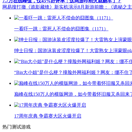
7.7万在线峰值，仅45%好评率：这网游咋刚火就翻车了？
网易搜打撤《诡影藏锋》新实机演示
8月新游前瞻：《诡秘之
一看吓一跳：雷死人不偿命的囧图集（1171）
绅士日报：国游泳装皮涩度拉爆了！大雷熟女上演蒙眼pla
“Bin大小姐”是什么梗？撞脸外网福利姬？网友：绷不住
巅峰在线150万人的横版网游，如今带着怀旧服又杀回来
17周年庆典 争霸赛大区火爆开启
热门测试游戏