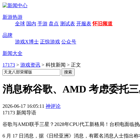
新游热游
全球
国内
手游
盘点
测试表
开服表
怀旧频道
品牌
游戏X博士
正惊游戏
公众号
新闻大全
17173
>
游戏资讯
>
科技新闻
>
正文
消息称谷歌、AMD 考虑委托三
2026-06-17 16:05:11
神评论
17173 新闻导语
谷歌与AMD联手三星？2028年CPU代工新格局！台积电面临挑
6 月 17 日消息，据《日经亚洲》消息，有匿名消息人士指出称谷