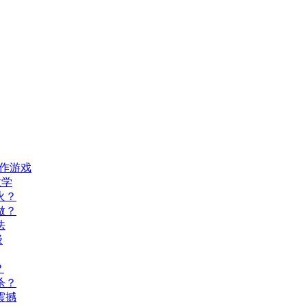
动作游戏
教学
火？
做？
法
级
？
杀？
震撼