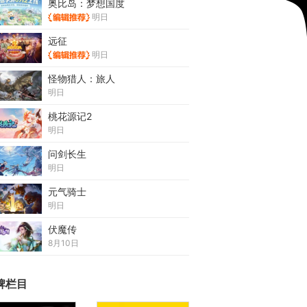
奥比岛：梦想国度
明日
远征
明日
怪物猎人：旅人
明日
桃花源记2
明日
问剑长生
明日
元气骑士
明日
伏魔传
8月10日
牌栏目