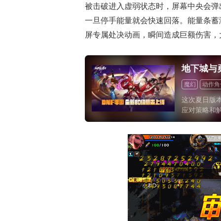
被击破进入虚弱状态时，屏幕中央会弹
一旦停手能量就会快速回落。能量条蓄
屏专属处决动画，瞬间造成巨额伤害，
地下城与
魔幻
动作角
这次夏日版
应对策略和解