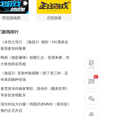
怀旧游戏榜
正经游戏
门新闻排行
《永恒之塔2》《激战3》领衔！NC携多款
新游参加科隆展
网易《诡影藏锋》前瞻汇总：首测来袭，四
大角色阵容亮相
反馈
《激战3》首发种族揭晓！除了老三样，还
0
有第四物种登场
暴雪资深作曲家离职，曾创作《魔兽世界》
等多款游戏配乐
w
清冷剑仙大白腿！韩国武侠MMO《新剑皇》
预约正式开启
q