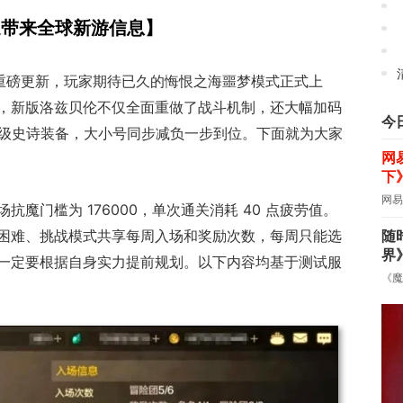
《
速带来全球新游信息】
《
来重磅更新，玩家期待已久的悔恨之海噩梦模式正式上
，新版洛兹贝伦不仅全面重做了战斗机制，还大幅加码
今
75 级史诗装备，大小号同步减负一步到位。下面就为大家
网
下
网易
魔门槛为 176000，单次通关消耗 40 点疲劳值。
随
困难、挑战模式共享每周入场和奖励次数，每周只能选
界
一定要根据自身实力提前规划。以下内容均基于测试服
《魔