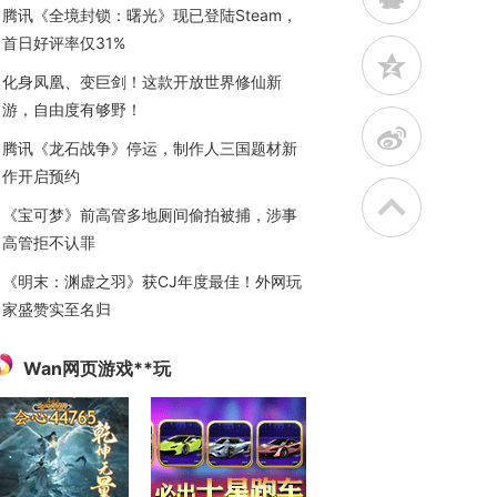
腾讯《全境封锁：曙光》现已登陆Steam，
首日好评率仅31%
z
化身凤凰、变巨剑！这款开放世界修仙新
游，自由度有够野！
t
腾讯《龙石战争》停运，制作人三国题材新
作开启预约
《宝可梦》前高管多地厕间偷拍被捕，涉事
高管拒不认罪
《明末：渊虚之羽》获CJ年度最佳！外网玩
家盛赞实至名归
Wan网页游戏**玩