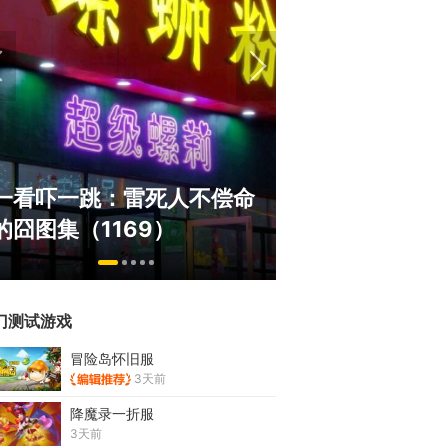
盘点8月扎堆上
一看吓一跳：雷死人不偿命
玩家想扔核弹，
的囧图集（1169）
恋爱？
门测试游戏
冒险岛怀旧服
3天前
降魔录一折服
3天前