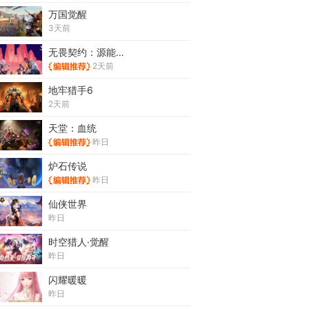
万国觉醒
3天前
无畏契约：源能行动
2天前
地牢猎手6
2天前
天堂：血统
昨日
炉石传说
昨日
仙侠世界
昨日
时空猎人·觉醒
昨日
闪耀暖暖
昨日