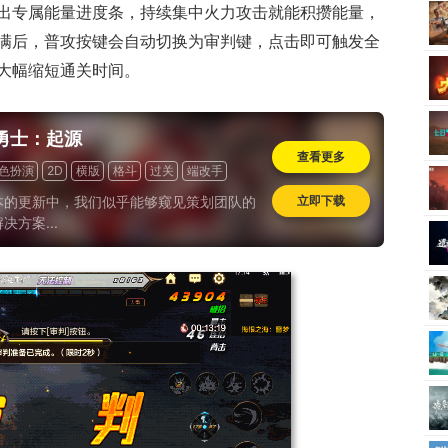
出专属能量进度条，持续集中火力攻击就能积攒能量，
满后，普攻按键会自动切换为审判键，点击即可触发全
大幅缩短通关时间。
勇士：起源
查看更多
色扮演
2D
横版
格斗
过关
端改手
本的更新中，我们似乎能够窥见策划团队的
立即下载
决方案...