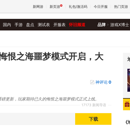
新网游
新页游
礼包/激活码
今日开服
热门页游
国内
手游
盘点
测试表
开服表
怀旧频道
品牌
游戏X博士
魔兽
天堂
游悔恨之海噩梦模式开启，大
王权与
神评论
0
来重磅更新，玩家期待已久的悔恨之海噩梦模式正式上线。
17173 新闻导语
下载
《