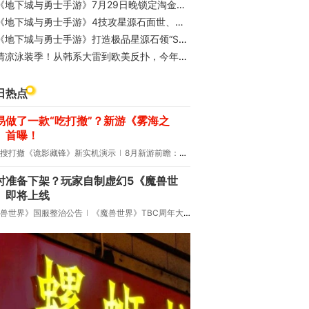
地下城与勇士手游》7月29日晚锁定淘金狂欢夜！直播间送现金、夏日套、战令、黑钻等好礼
《地下城与勇士手游》4技攻星源石面世、夏日泳装OOTD、殿堂求赞新招数
地下城与勇士手游》打造极品星源石领“SSS技攻王”冒险团标签，最强星源石勇士可自定义超凡标签！
清凉泳装季！从韩系大雷到欧美反扑，今年夏天大饱眼福
日热点
易做了一款“吃打撤”？新游《雾海之
》首曝！
搜打撤《诡影藏锋》新实机演示
8月新游前瞻：《诡秘之主》领衔
时准备下架？玩家自制虚幻5《魔兽世
》即将上线
兽世界》国服整治公告
《魔兽世界》TBC周年大更：双经典团本回归！