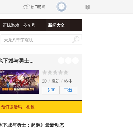
热门游戏
正惊游戏
公众号
新闻大全
DNF
传奇4
剑网3旗舰版
新天龙八部
地下城与勇士：起源
自由
诛仙世界
新仙侠5
2D
魔幻
格斗
专区
下载
预订激活码、礼包
地下城与勇士：起源》最新动态