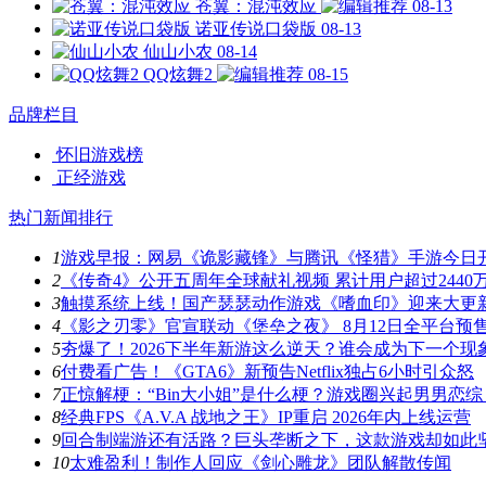
苍翼：混沌效应
08-13
诺亚传说口袋版
08-13
仙山小农
08-14
QQ炫舞2
08-15
品牌栏目
怀旧游戏榜
正经游戏
热门新闻排行
1
游戏早报：网易《诡影藏锋》与腾讯《怪猎》手游今日
2
《传奇4》公开五周年全球献礼视频 累计用户超过2440
3
触摸系统上线！国产瑟瑟动作游戏《嗜血印》迎来大更
4
《影之刃零》官宣联动《堡垒之夜》 8月12日全平台预
5
夯爆了！2026下半年新游这么逆天？谁会成为下一个现
6
付费看广告！《GTA6》新预告Netflix独占6小时引众怒
7
正惊解梗：“Bin大小姐”是什么梗？游戏圈兴起男男恋综
8
经典FPS《A.V.A 战地之王》IP重启 2026年内上线运营
9
回合制端游还有活路？巨头垄断之下，这款游戏却如此
10
太难盈利！制作人回应《剑心雕龙》团队解散传闻