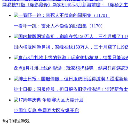
网易搜打撤《诡影藏锋》新实机演示
8月新游前瞻：《诡秘之
一看吓一跳：雷死人不偿命的囧图集（1170）
国内横版网游鼻祖，巅峰在线150万人，三个月赚了1.19
盘点8月扎堆上线的影游：玩家想扔核弹，结果只能谈恋
绅士日报：国服停服，但日服依旧活得滋润！涩涩新角太
17周年庆典 争霸赛大区火爆开启
热门测试游戏