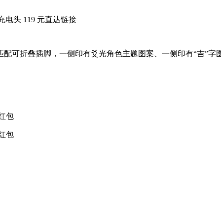
充电头 119 元直达链接
蓝色配色，匹配可折叠插脚，一侧印有爻光角色主题图案、一侧印有“吉”
抽红包
抽红包