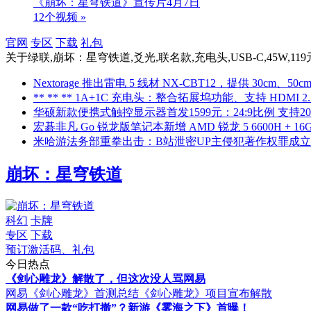
《崩坏：星穹铁道》宣传片4月7日
12个视频 »
官网
专区
下载
礼包
关于
绿联,崩坏：星穹铁道,爻光,联名款,充电头,USB-C,45W,1
Nextorage 推出雷电 5 线材 NX-CBT12，提供 30cm、50
** ** ** 1A+1C 充电头：整合拓展坞功能、支持 HDMI 2.1
华硕新款便携式触控显示器首发1599元：24:9比例 支持20
宏碁非凡 Go 锐龙版笔记本新增 AMD 锐龙 5 6600H + 16G 
米哈游法务部重拳出击：B站泄密UP主侵犯著作权罪成立
崩坏：星穹铁道
科幻
卡牌
专区
下载
预订激活码、礼包
今日热点
《剑心雕龙》解散了，但这次没人骂网易
网易《剑心雕龙》首测总结
《剑心雕龙》项目宣布解散
网易做了一款“吃打撤”？新游《雾海之下》首曝！