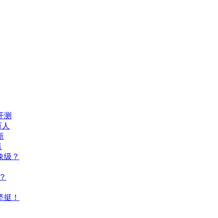
开测
万人
新
售
象级？
？
坚挺！