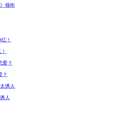
主》领衔
亿！
爱？
诱人