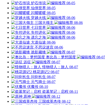
炉石传说
08-05
仙侠世界
08-05
闪耀暖暖
08-05
穿越火线
08-06
三国大领主
08-06
七日世界
08-06
失控进化
08-06
遗忘之海
08-06
大道仙途
08-06
不思议迷宫
08-06
诡影藏锋
08-07
奥比岛：梦想国度
08-0
远征
08-07
怪物猎人：旅人
08-07
桃花源记2
08-07
问剑长生
08-07
元气骑士
08-07
伏魔传
08-10
盗墓笔记：启程
08-11
原神
08-12
三国戏英杰传
08-12