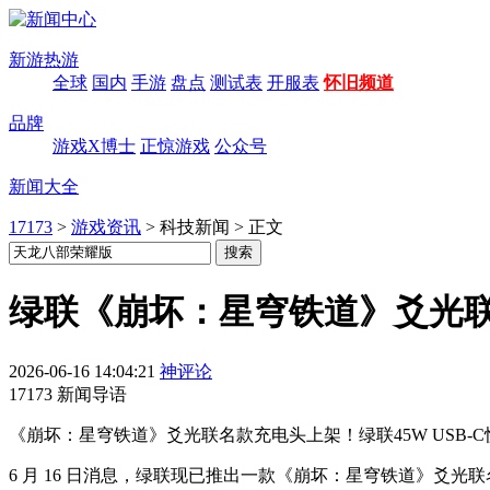
新游热游
全球
国内
手游
盘点
测试表
开服表
怀旧频道
品牌
游戏X博士
正惊游戏
公众号
新闻大全
17173
>
游戏资讯
>
科技新闻
>
正文
绿联《崩坏：星穹铁道》爻光联名款单
2026-06-16 14:04:21
神评论
17173 新闻导语
《崩坏：星穹铁道》爻光联名款充电头上架！绿联45W USB-
6 月 16 日消息，绿联现已推出一款《崩坏：星穹铁道》爻光联名款