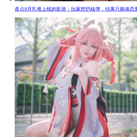
盘点8月扎堆上线的影游：玩家想扔核弹，结果只能谈恋