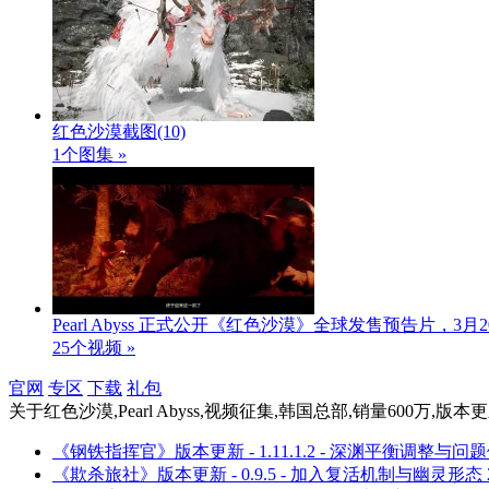
红色沙漠截图
(10)
1个图集 »
Pearl Abyss 正式公开《红色沙漠》全球发售预告片，3
25个视频 »
官网
专区
下载
礼包
关于
红色沙漠,Pearl Abyss,视频征集,韩国总部,销量600万
《钢铁指挥官》版本更新 - 1.11.1.2 - 深渊平衡调整与问
《欺杀旅社》版本更新 - 0.9.5 - 加入复活机制与幽灵形态