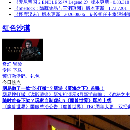
《无尽帝国 2 ENDLESS™ Legend 2》版本更新 - 0.83
《Sherlock：隐藏物品与三消谜团》版本更新 - 1.73.72
《逐鹿汉末》版本更新 - 2026.08.06 - 专长担任主将限制
红色沙漠
奇幻
冒险
专区
下载
预订激活码、礼包
今日热点
网易做了一款“吃打撤”？新游《雾海之下》首曝！
网易搜打撤《诡影藏锋》新实机演示
8月新游前瞻：《诡秘之
随时准备下架？玩家自制虚幻5《魔兽世界》即将上线
《魔兽世界》国服整治公告
《魔兽世界》TBC周年大更：双经