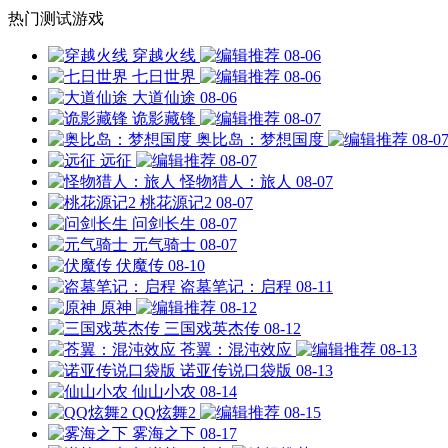
热门测试游戏
穿越火线
08-06
七日世界
08-06
大道仙途
08-06
诡影藏锋
08-07
奥比岛：梦想国度
08-0
远征
08-07
怪物猎人：旅人
08-07
桃花源记2
08-07
问剑长生
08-07
元气骑士
08-07
伏魔传
08-10
盗墓笔记：启程
08-11
原神
08-12
三国戏英杰传
08-12
苍翼：混沌效应
08-13
诺亚传说口袋版
08-13
仙山小农
08-14
QQ炫舞2
08-15
雾海之下
08-17