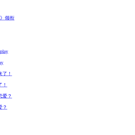
主》领衔
y
了！
爱？