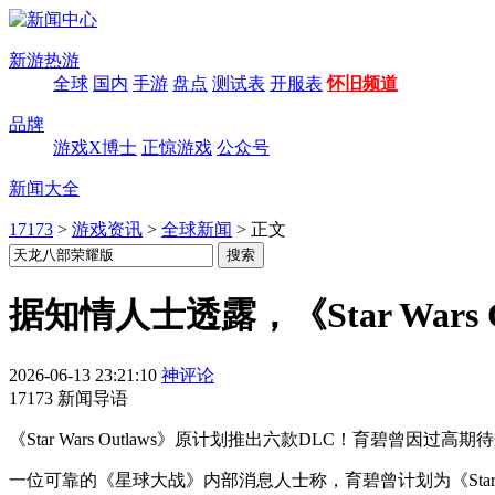
新游热游
全球
国内
手游
盘点
测试表
开服表
怀旧频道
品牌
游戏X博士
正惊游戏
公众号
新闻大全
17173
>
游戏资讯
>
全球新闻
>
正文
据知情人士透露，《Star Wars
2026-06-13 23:21:10
神评论
17173 新闻导语
《Star Wars Outlaws》原计划推出六款DLC！育碧
一位可靠的《星球大战》内部消息人士称，育碧曾计划为《Star 