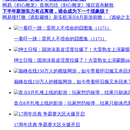
网易《剑心雕龙》首测总结
《剑心雕龙》项目宣布解散
下半年新游实力有点离谱，谁会成为下一个现象级？
网易搜打撤《诡影藏锋》新实机演示
8月新游前瞻：《诡秘之
一看吓一跳：雷死人不偿命的囧图集（1171）
绅士日报：国游泳装皮涩度拉爆了！大雷熟女上演蒙眼pla
巅峰在线150万人的横版网游，如今带着怀旧服又杀回来
盘点8月扎堆上线的影游：玩家想扔核弹，结果只能谈恋
17周年庆典 争霸赛大区火爆开启