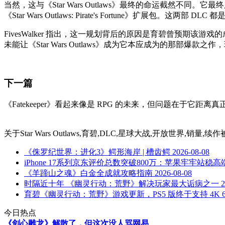
当然，这与《Star Wars Outlaws》最终的命运截然不同。它最终只获得
《Star Wars Outlaws: Pirate's Fortune》
FivesWalker 指出，这一规划背后的原因是育碧曾预期
未能让《Star Wars Outlaws》成为它本应成为的那部爆
下一篇
《Fatekeeper》看起来像是 RPG 的未来，但问题在于它距
关于
Star Wars Outlaws,育碧,DLC,星球大战,开放世界,销量,
《侏罗纪世界：进化3》鳄形海岸 | 槽齿鳄
2026-08-08
iPhone 17系列京东评价总数突破800万：苹果牢牢站稳
《羊蹄山之魂》白金全成就攻略指南
2026-08-08
时隔近十年 《幽灵行动：荒野》解决玩家最大诟病之一
2
育碧《幽灵行动：荒野》游戏更新，PS5 版终于支持 4K 60
今日热点
《剑心雕龙》解散了，但这次没人骂网易