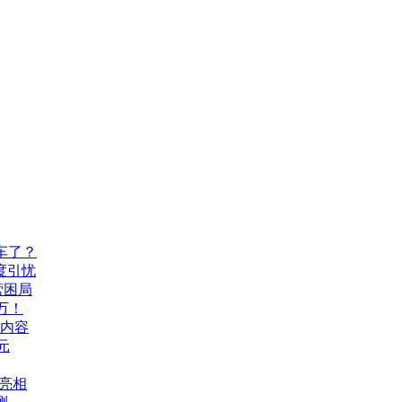
车了？
度引忧
营困局
万！
机内容
元
A亮相