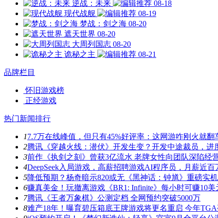
逆战：未来
08-18
现代战舰
08-19
梦战：剑之海
08-20
遮天世界
08-20
大周列国志
08-20
诡秘之主
08-21
品牌栏目
怀旧游戏榜
正经游戏
热门新闻排行
1
7.7万在线峰值，但只有45%好评率：这网游咋刚火就翻
2
腾讯《穿越火线：潜伏》开发生变？开发中途裁员，进
3
前作《执剑之刻》曾获3亿流水 老牌女性向团队深陷经
4
DeepSeek入局游戏，高薪招聘游戏AI程序员，月薪近百
5
降低预期？杨奇暗示820或无《黑神话：钟馗》重磅实
6
赚真美金！玩撤离游戏《BR1: Infinite》每小时可赚10美
7
腾讯《王者万象棋》公测定档 全网预约突破5000万
8
难产18年！曝育碧压箱底王牌游戏将更名重启 今年TG