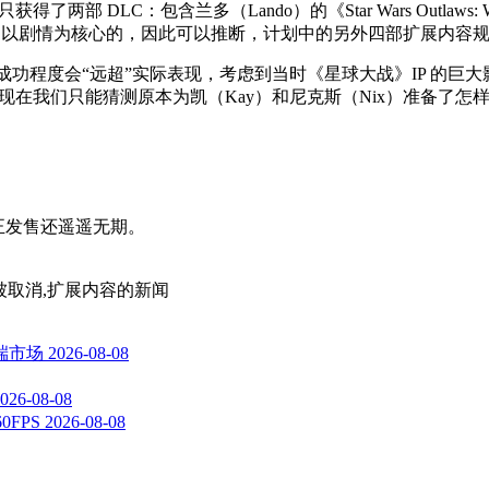
了两部 DLC：包含兰多（Lando）的《Star Wars Outlaws: 
扩展包。这两部 DLC 都是以剧情为核心的，因此可以推断，计划中的另外四部扩
该游戏的成功程度会“远超”实际表现，考虑到当时《星球大战》IP 
款之作，现在我们只能猜测原本为凯（Kay）和尼克斯（Nix）准备了怎
离真正发售还遥遥无期。
续作被取消,扩展内容
的新闻
高端市场
2026-08-08
026-08-08
FPS
2026-08-08