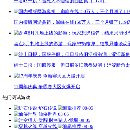
一看吓一跳：雷死人不偿命的囧图集（1170）
国内横版网游鼻祖，巅峰在线150万人，三个月赚了1.19
盘点8月扎堆上线的影游：玩家想扔核弹，结果只能谈恋
绅士日报：国服停服，但日服依旧活得滋润！涩涩新角太
17周年庆典 争霸赛大区火爆开启
热门测试游戏
炉石传说
08-05
仙侠世界
08-05
时空猎人·觉醒
08-05
穿越火线
08-06