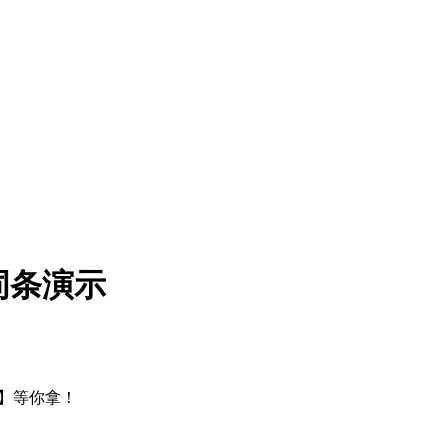
词条演示
】等你拿！