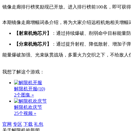
镜像走廊排行榜奖励现已开放。进入排行榜前100名，即可获得
本期镜像走廊增幅词条介绍，将为大家介绍远程机炮相关增幅
【射束机炮芯片】
：通过持续爆破、削弱命中目标能量防
【分束机炮芯片】
：通过提升射程、降低散射、增加子弹
能量爆破加强、光束纵贯战场，多重火力交织之下，不给敌人
我想了解这个游戏：
解限机开服
(10)
2个图集 »
解限机欢庆节
25个视频 »
官网
专区
下载
礼包
关于
解限机
的新闻