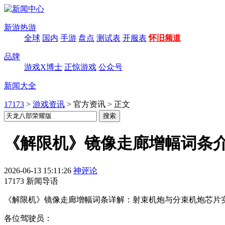
新游热游
全球
国内
手游
盘点
测试表
开服表
怀旧频道
品牌
游戏X博士
正惊游戏
公众号
新闻大全
17173
>
游戏资讯
>
官方资讯
>
正文
《解限机》镜像走廊增幅词条介绍
2026-06-13 15:11:26
神评论
17173 新闻导语
《解限机》镜像走廊增幅词条详解：射束机炮与分束机炮芯片
各位驾驶员：