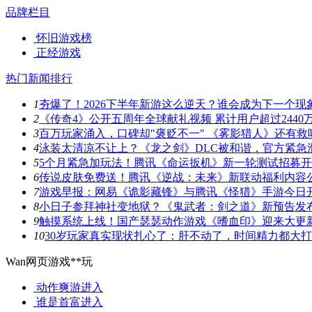
品牌栏目
怀旧游戏榜
正经游戏
热门新闻排行
1
夯爆了！2026下半年新游这么逆天？谁会成为下一个现
2
《传奇4》公开五周年全球献礼视频 累计用户超过2440
3
百万玩家涌入，口碑却"褒贬不一" 《雾影猎人》还有救
4
泳装太清凉不让上？《龙之剑》DLC被和谐，官方紧急
5
5个月紧急加玩法！腾讯《命运扳机》新一轮测试招募
6
传说皮肤免费送！腾讯《逆战：未来》新联动福利内容
7
游戏早报：网易《诡影藏锋》与腾讯《怪猎》手游今日
8
小日子参拜神社变地狱？《鬼武者：剑之道》新预告发
9
触摸系统上线！国产瑟瑟动作游戏《嗜血印》迎来大更
10
30岁玩家真实现状扎心了：肝不动了，时间精力都大
Wan网页游戏**玩
动作爽游
进入
谁是首富
进入