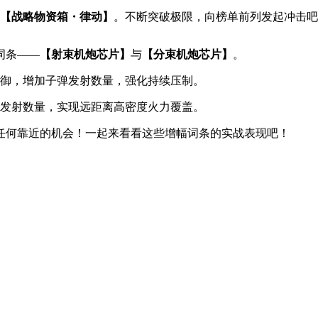
【战略物资箱・律动】
。不断突破极限，向榜单前列发起冲击吧
词条——
【射束机炮芯片】
与
【分束机炮芯片】
。
御，增加子弹发射数量，强化持续压制。
发射数量，实现远距离高密度火力覆盖。
任何靠近的机会！一起来看看这些增幅词条的实战表现吧！