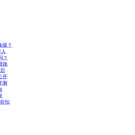
象级？
万人
吗？
滑跪
开启
公开
开测
布
新
打折扣