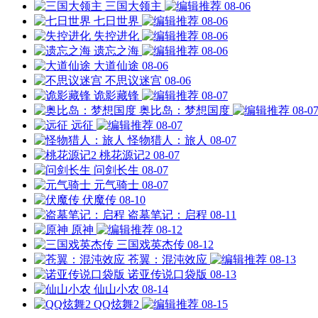
三国大领主
08-06
七日世界
08-06
失控进化
08-06
遗忘之海
08-06
大道仙途
08-06
不思议迷宫
08-06
诡影藏锋
08-07
奥比岛：梦想国度
08-0
远征
08-07
怪物猎人：旅人
08-07
桃花源记2
08-07
问剑长生
08-07
元气骑士
08-07
伏魔传
08-10
盗墓笔记：启程
08-11
原神
08-12
三国戏英杰传
08-12
苍翼：混沌效应
08-13
诺亚传说口袋版
08-13
仙山小农
08-14
QQ炫舞2
08-15