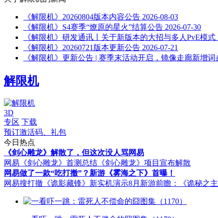
《解限机》20260804版本内容公告
2026-08-03
《解限机》S4赛季“燎原的星火”结算公告
2026-07-30
《解限机》研发通讯丨关于新版本的大招与多人PvE模式
《解限机》20260721版本更新公告
2026-07-21
《解限机》更新公告 | 赛季末活动开启，镜像走廊新增
解限机
3D
专区
下载
预订激活码、礼包
今日热点
《剑心雕龙》解散了，但这次没人骂网易
网易《剑心雕龙》首测总结
《剑心雕龙》项目宣布解散
网易做了一款“吃打撤”？新游《雾海之下》首曝！
网易搜打撤《诡影藏锋》新实机演示
8月新游前瞻：《诡秘之