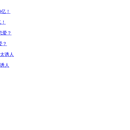
亿！
爱？
诱人