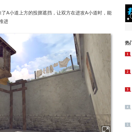
除了A小道上方的投掷遮挡，让双方在进攻A小道时，能
推进
热
1
2
3
4
5