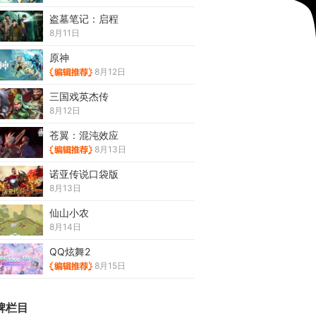
盗墓笔记：启程
8月11日
原神
8月12日
三国戏英杰传
8月12日
苍翼：混沌效应
8月13日
诺亚传说口袋版
8月13日
仙山小农
8月14日
QQ炫舞2
8月15日
牌栏目