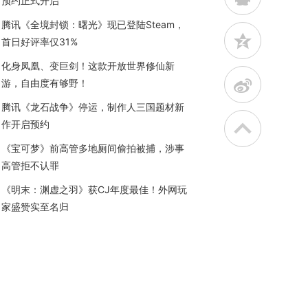
预约正式开启
腾讯《全境封锁：曙光》现已登陆Steam，
z
首日好评率仅31%
化身凤凰、变巨剑！这款开放世界修仙新
t
游，自由度有够野！
腾讯《龙石战争》停运，制作人三国题材新
作开启预约
《宝可梦》前高管多地厕间偷拍被捕，涉事
高管拒不认罪
《明末：渊虚之羽》获CJ年度最佳！外网玩
家盛赞实至名归