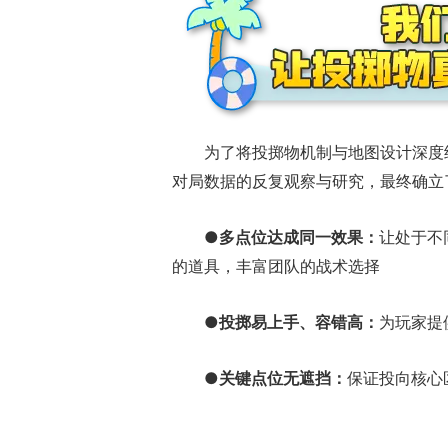
为了将投掷物机制与地图设计深度
对局数据的反复观察与研究，最终确立
正惊漫谈：从M
●多点位达成同一效果：
让处于不
什么网游翅膀成
的道具，丰富团队的战术选择
的刚需"？
●投掷易上手、容错高：
为玩家提
●关键点位无遮挡：
保证投向核心