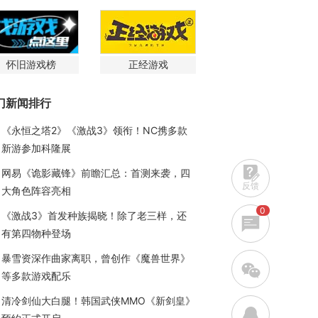
怀旧游戏榜
正经游戏
门新闻排行
《永恒之塔2》《激战3》领衔！NC携多款
新游参加科隆展
网易《诡影藏锋》前瞻汇总：首测来袭，四
反馈
大角色阵容亮相
0
《激战3》首发种族揭晓！除了老三样，还
有第四物种登场
暴雪资深作曲家离职，曾创作《魔兽世界》
w
等多款游戏配乐
清冷剑仙大白腿！韩国武侠MMO《新剑皇》
q