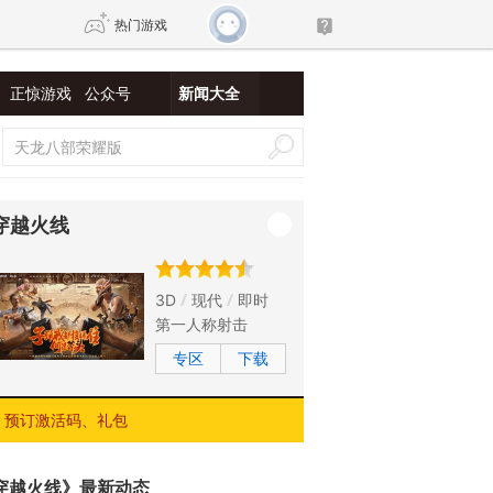
热门游戏
正惊游戏
公众号
新闻大全
DNF
传奇4
剑网3旗舰版
新天龙八部
穿越火线
自由
诛仙世界
新仙侠5
3D
现代
即时
第一人称射击
专区
下载
预订激活码、礼包
穿越火线》最新动态