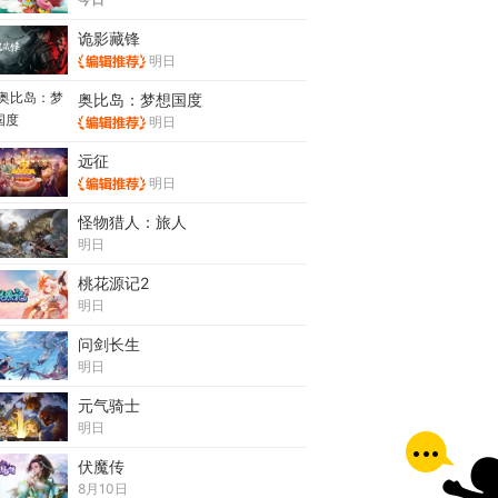
诡影藏锋
明日
奥比岛：梦想国度
明日
远征
明日
怪物猎人：旅人
明日
桃花源记2
明日
问剑长生
明日
元气骑士
明日
伏魔传
8月10日