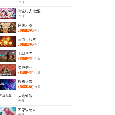
昨日
时空猎人·觉醒
昨日
穿越火线
今日
三国大领主
今日
七日世界
今日
失控进化
今日
遗忘之海
今日
大道仙途
今日
不思议迷宫
今日