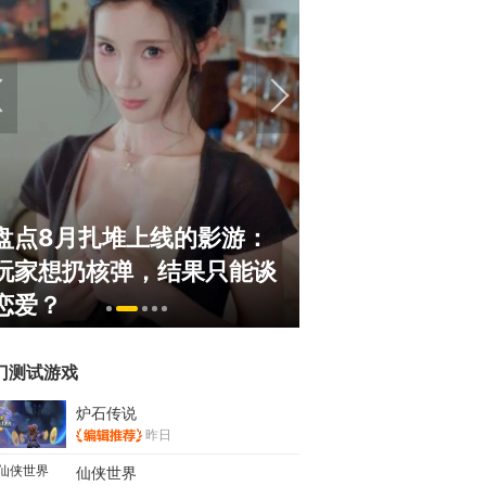
盘点8月扎堆上线的影游：
绅士日报：国服
玩家想扔核弹，结果只能谈
服依旧活得滋润
恋爱？
太诱人
门测试游戏
炉石传说
昨日
仙侠世界