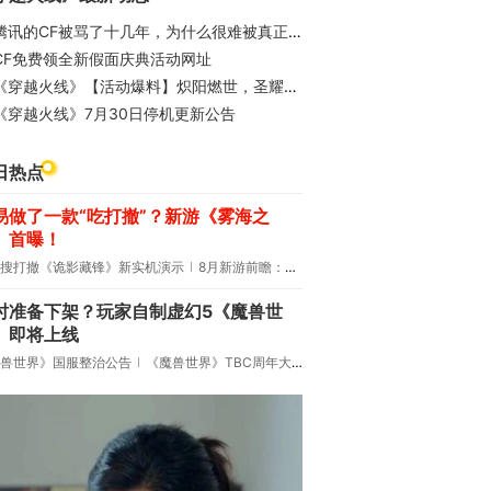
腾讯的CF被骂了十几年，为什么很难被真正替代？
CF免费领全新假面庆典活动网址
穿越火线》【活动爆料】炽阳燃世，圣耀永恒！全新无序列号版传说圣耀、传说炽阳联袂登场！
《穿越火线》7月30日停机更新公告
日热点
易做了一款“吃打撤”？新游《雾海之
》首曝！
搜打撤《诡影藏锋》新实机演示
8月新游前瞻：《诡秘之主》领衔
时准备下架？玩家自制虚幻5《魔兽世
》即将上线
兽世界》国服整治公告
《魔兽世界》TBC周年大更：双经典团本回归！