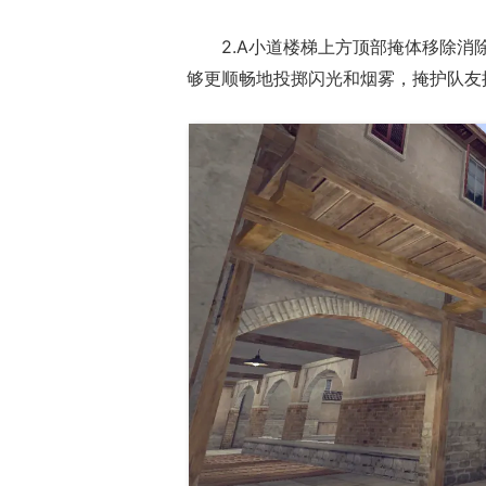
2.A小道楼梯上方顶部掩体移除消
够更顺畅地投掷闪光和烟雾，掩护队友