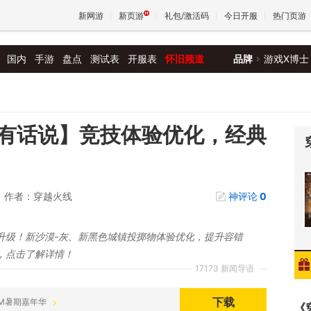
新网游
新页游
礼包/激活码
今日开服
热门页游
国内
手游
盘点
测试表
开服表
怀旧频道
品牌
游戏X博士
魔兽
天堂
有话说】竞技体验优化，经典
王权与
作者：穿越火线
神评论
0
升级！新沙漠-灰、新黑色城镇投掷物体验优化，提升容错
，点击了解详情！
17173 新闻导语
下载
 CFM暑期嘉年华
《