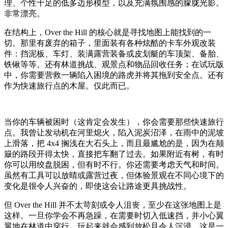
理、个性十足的低多边形模型，以及充满氛围感的朦胧光影。
非常漂亮。
在结构上，Over the Hill 的核心就是寻找地图上能找到的一
切。那里有废弃的箱子，里面装有各种炫酷的卡车外观改装
件：挡泥板、车灯、装满露营装备或皮划艇的车顶架、备胎、
铁锹等等。还有林道挑战、观景点和物品回收任务；在试玩版
中，你需要营救一辆陷入困境的路虎并将其拖到安全点。还有
作为快速旅行点的木屋。仅此而已。
当你的车辆被困时（这肯定会发生），你会需要那些快速旅行
点。我曾让发动机在河里熄火，陷入泥炭沼泽，在雨中的泥坡
上滑落，把 4x4 搁浅在大石头上，而且最尴尬的是，因为在颠
簸的路段开得太快，直接把车翻了过去。如果附近有树，有时
你可以用绞盘脱困，但有时不行。你还需要考虑天气和时间。
虽然有工具可以放晴或露营过夜，但体验景观在不同心境下的
变化是很令人兴奋的，即使这会让路途更具挑战性。
但 Over the Hill 并不太苛刻或令人沮丧，至少在这张地图上是
这样。一旦你学会不再急躁，在需要时切入低速挡，并小心翼
翼地在林道中穿行，玩起来就会感到放松且令人沉浸。这是一