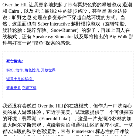
Over the Hill 让我更多地想起了带有冥想色彩的攀岩游戏 退潮
和 Cairn，以及 死亡搁浅2 中的徒步路段，甚至是 塞尔达传
说：旷野之息 处理在多变条件下穿越自然环境的方式。当
然，这里面也有 Saber Interactive 越野模拟游戏（旋转轮胎、
旋转轮胎：泥泞奔驰、SnowRunner）的影子，再加上四人在
线模式，还有 Speakeasy Simulator 以及即将推出的 Big Walk 那
种与好友一起“摸鱼”探索的感觉。
死亡搁浅2
科幻, 动作, 角色扮演, 开放世界
诚意十足的移植..
查看更多
立即下载
我还没有尝试过 Over the Hill 的在线模式，但作为一种洗涤心
灵的单人游戏体验，它近乎完美。试玩版提供了一个可供探索
的环境：翡翠湖（Emerald Lake），这是一片充满冷杉林的加
拿大阿尔卑斯景观，点缀着湖泊和通往山区的泥泞小道。一切
都以温暖的秋季色彩渲染，带有 Funselektor 标志性的干净纹