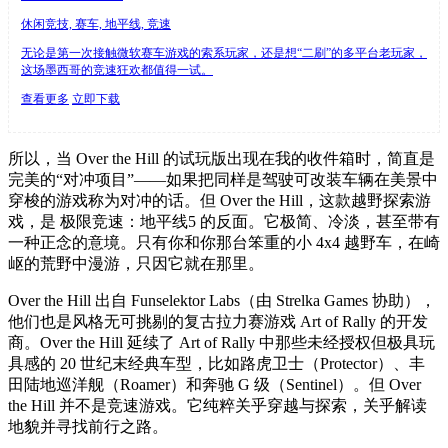
休闲竞技, 赛车, 地平线, 竞速
无论是第一次接触微软赛车游戏的索系玩家，还是想“二刷”的多平台老玩家，
这场墨西哥的竞速狂欢都值得一试。
查看更多
立即下载
所以，当 Over the Hill 的试玩版出现在我的收件箱时，简直是
完美的“对冲项目”——如果把同样是驾驶可改装车辆在美景中
穿梭的游戏称为对冲的话。但 Over the Hill，这款越野探索游
戏，是 极限竞速：地平线5 的反面。它极简、冷淡，甚至带有
一种正念的意境。只有你和你那台笨重的小 4x4 越野车，在崎
岖的荒野中漫游，只因它就在那里。
Over the Hill 出自 Funselektor Labs（由 Strelka Games 协助），
他们也是风格无可挑剔的复古拉力赛游戏 Art of Rally 的开发
商。Over the Hill 延续了 Art of Rally 中那些未经授权但极具玩
具感的 20 世纪末经典车型，比如路虎卫士（Protector）、丰
田陆地巡洋舰（Roamer）和奔驰 G 级（Sentinel）。但 Over
the Hill 并不是竞速游戏。它纯粹关乎穿越与探索，关乎解读
地貌并寻找前行之路。