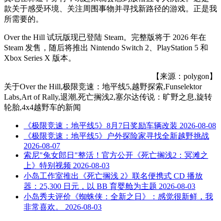
款关于感受环境、关注周围事物并寻找新路径的游戏。正是我
所需要的。
Over the Hill 试玩版现已登陆 Steam。完整版将于 2026 年在
Steam 发售，随后将推出 Nintendo Switch 2、PlayStation 5 和
Xbox Series X 版本。
【来源：polygon】
关于
Over the Hill,极限竞速：地平线5,越野探索,Funselektor
Labs,Art of Rally,退潮,死亡搁浅2,塞尔达传说：旷野之息,旋转
轮胎,4x4越野车
的新闻
《极限竞速：地平线5》8月7日奖励车辆改装
2026-08-08
《极限竞速：地平线5》户外探险家寻找全新越野挑战
2026-08-07
索尼"兔女郎日"整活！官方公开《死亡搁浅2：冥滩之
上》特别视频
2026-08-03
小岛工作室推出《死亡搁浅 2》联名便携式 CD 播放
器：25,300 日元，以 BB 育婴舱为主题
2026-08-03
小岛秀夫评价《蜘蛛侠：全新之日》：感觉很新鲜，我
非常喜欢。
2026-08-03