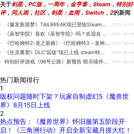
关于
剑星
，
PC版
，
一周年
，
金亨泰
，
Steam
，
特别好
评
，
同人画
，
社区
，
剑星：血雨
，
Switch
，
2
的新闻
《爆发新噩梦》TAILBREAK现已登陆Steam、PS5及XBOX平台！
2026-08-09
《巫智学院》喜欢《巫智学院》吗？欢迎在 Steam 上留下评价！💙
2026-08-09
《巴哈姆特2-龙之新娘》《巴哈姆特3－龙神之子的堕落》Steam 商店页面正式上架！
2026-08-09
《生灵重塑》DLC“囚徒”现已上线 steam特别好评
2026-08-09
特别好评游戏《96号公路》新预告 暗示续作要来
2026-08-09
热门新闻排行
1
版权问题随时下架？玩家自制虚幻5《魔兽世
界》8月15日上线
2
热点预告：《魔兽世界》怀旧服第五阶段开
启！《三角洲行动》开启全新宝藏月摸大红！