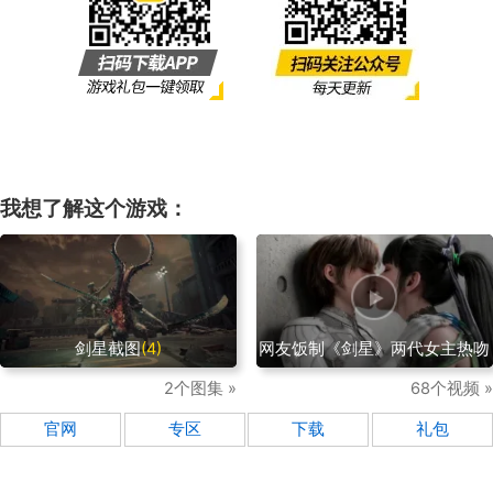
我想了解这个游戏：
剑星截图
(4)
网友饭制《剑星》两代女主热吻
2个图集 »
68个视频 »
官网
专区
下载
礼包