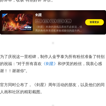
剑星
科幻
冒险
写实
即时
单人
查看更多
部分支持控制器
一次性付费
《剑星》本身的游戏品质自不必多说，优
秀的角色审美搭配体验感极佳的战斗内
容，可以说是将传统韩游最出彩的两大特
色发挥的淋漓尽致，无愧为韩游转型单机
最成功的作品。
为了庆祝这一里程碑，制作人金亨泰为所有粉丝准备了特别
的祝福：“对于所有喜欢
《剑星》
和伊芙的粉丝，我衷心感
谢！！谢谢你”。
官方同时公布了，《剑星》周年活动的朋友，以及他们的同
人画和社区的精彩截图。