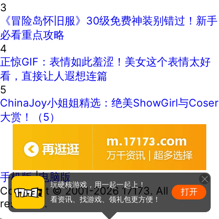
3
《冒险岛怀旧服》30级免费神装别错过！新手
必看重点攻略
4
正惊GIF：表情如此羞涩！美女这个表情太好
看，直接让人遐想连篇
5
ChinaJoy小姐姐精选：绝美ShowGirl与Coser
大赏！（5）
手机版
|
电脑版
玩硬核游戏，用一起一起上！
Copyright © 2001-2026 17173. All rights
打开
看资讯、找游戏、领礼包更方便！
reserved.