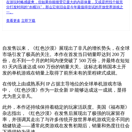
在游玩时略感疲惫，但如果你能接受它庞大的内容体量，又或是想找个能充
分打发时间的“水桶3A”，那么它依旧会是今年最值得尝试的开放世界游戏之
一。
查看更多
立即下载
自发售以来，《红色沙漠》展现出了非凡的增长势头，在全球
市场引发了极高的关注。本作在首发当日销量即达到 200 万
份，在不到一个月的时间内便突破了 500 万份，并最终在短短
83 天内迅速达成 600 万份的销量大关。这标志着韩国本土开
发的单机游戏在销量上取得了前所未有的里程碑式成就。
在传统上由成熟系列 IP 占据主导地位的全球单机游戏市场
中，《红色沙漠》作为一款全新 IP 能够达成这一成就，显得
尤为意义非凡。
此外，本作还持续保持着稳定的玩家活跃度。美国《福布斯》
杂志指出，《红色沙漠》在发售后展现出了极强的玩家留存
率，并强调其走出了与许多传统开放世界单机游戏完全不同的
稳健轨迹——通常此类游戏在发售初期后，销量和热度往往会
下滑得较为迅速。