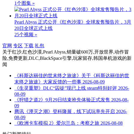
1个图集 »
Pearl Abyss 正式公开《红色沙漠》全球发售预告片，3月
20日全球正式上线
25个视频 »
官网
专区
下载
礼包
关于
红沙,红色沙漠,Pearl Abyss,销量破600万,开放世界,动作冒
险,免费更新,DLC,BlackSpace引擎,玩家留存,韩国单机游戏
的新
闻
《科斯达丽佳的世末终之旅途》关于《科斯达丽佳的世
末终之旅途》大家反馈的一些事
2026-08-09
《生灵重塑》DLC“囚徒”现已上线 steam特别好评
2026-
08-09
《狩猎之道2》9月29日结束抢先体验正式发售
2026-08-
09
腾讯《湮灭之潮》登科隆展，线下试玩率先开启
2026-
08-09
《欧洲卡车模拟 2》爱尔兰岛：考察之旅
2026-08-08