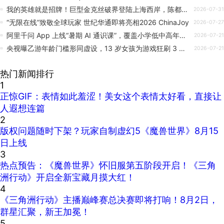
我的英雄就是招牌！巨型金克丝破界登陆上海西岸，陈都灵、常华森亮相lolm四周年庆典
2026-07-31
“无限在线”致敬全球玩家 世纪华通即将亮相2026 ChinaJoy
2026-07-27
阿里千问 App 上线“暑期 AI 通识课”，覆盖小学低中高年级学段
2026-07-21
央视曝乙游年龄门槛形同虚设，13 岁女孩为游戏狂刷 3 万元
2026-07-21
热门新闻排行
1
正惊GIF：表情如此羞涩！美女这个表情太好看，直接让
人遐想连篇
2
版权问题随时下架？玩家自制虚幻5《魔兽世界》8月15
日上线
3
热点预告：《魔兽世界》怀旧服第五阶段开启！《三角
洲行动》开启全新宝藏月摸大红！
4
《三角洲行动》主播巅峰赛总决赛即将打响！8月2日，
群星汇聚，新王加冕！
5