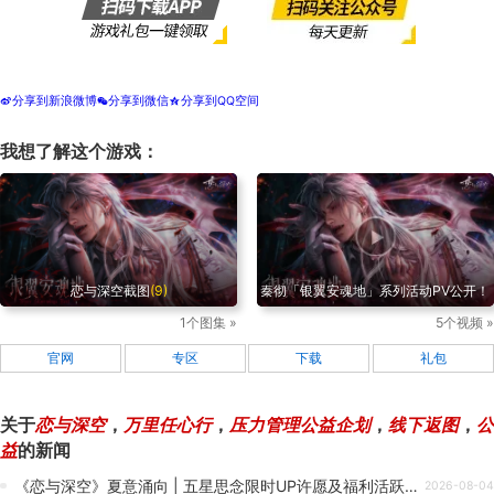
分享到新浪微博
分享到微信
分享到QQ空间
t
w
z
我想了解这个游戏：
恋与深空截图
(9)
秦彻「银翼安魂地」系列活动PV公开！
1个图集 »
5个视频 »
官网
专区
下载
礼包
关于
恋与深空
，
万里任心行
，
压力管理公益企划
，
线下返图
，
公
益
的新闻
《恋与深空》夏意涌向 | 五星思念限时UP许愿及福利活跃活动即将开启
2026-08-04