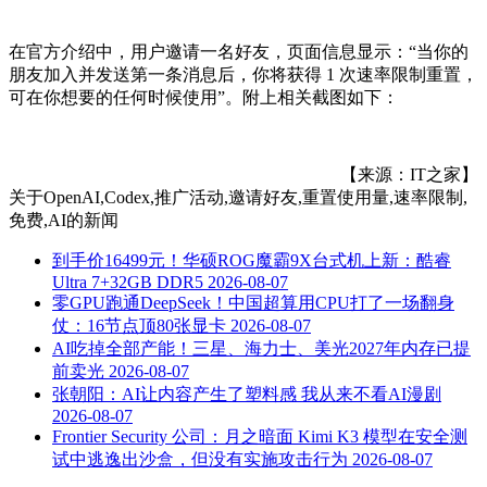
在官方介绍中，用户邀请一名好友，页面信息显示：“当你的
朋友加入并发送第一条消息后，你将获得 1 次速率限制重置，
可在你想要的任何时候使用”。附上相关截图如下：
【来源：IT之家】
关于
OpenAI,Codex,推广活动,邀请好友,重置使用量,速率限制,
免费,AI
的新闻
到手价16499元！华硕ROG魔霸9X台式机上新：酷睿
Ultra 7+32GB DDR5
2026-08-07
零GPU跑通DeepSeek！中国超算用CPU打了一场翻身
仗：16节点顶80张显卡
2026-08-07
AI吃掉全部产能！三星、海力士、美光2027年内存已提
前卖光
2026-08-07
张朝阳：AI让内容产生了塑料感 我从来不看AI漫剧
2026-08-07
Frontier Security 公司：月之暗面 Kimi K3 模型在安全测
试中逃逸出沙盒，但没有实施攻击行为
2026-08-07