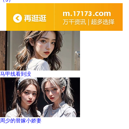
马甲线看到没
周少的替嫁小娇妻