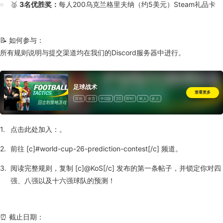
🥈
3名优胜奖：
每人200乌克兰格里夫纳（约5美元）Steam礼品卡
📝 如何参与：
所有规则说明与提交渠道均在我们的Discord服务器中进行。
足球战术
查看更多
其他
体育
半Q版
2D
即时
单人
多人
包含关卡编辑器
一次性付费
点击此处加入：
。
前往 [c]#world-cup-26-prediction-contest[/c] 频道。
阅读完整规则，复制 [c]@KoS[/c] 发布的第一条帖子，并锁定你对四
强、八强以及十六强球队的预测！
⏰ 截止日期：