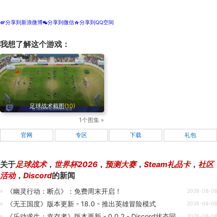
分享到新浪微博
分享到微信
分享到QQ空间
t
w
z
我想了解这个游戏：
足球战术截图
(10)
1个图集 »
官网
专区
下载
礼包
关于
足球战术
，
世界杯2026
，
预测大赛
，
Steam礼品卡
，
社区
活动
，
Discord
的新闻
《幽灵行动：断点》：免费周末开启！
2026-08-08
《无王国度》版本更新 - 18.0 - 推出英雄冒险模式
2026-08-08
《乐动求生：幸存者》版本更新 - 0.0.2 - Discord状态同步及Bug修复
2026-08-08