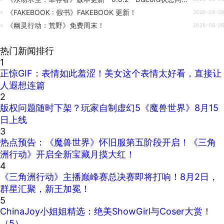
《FAKEBOOK : 假书》FAKEBOOK 更新！
2026-08-08
《幽灵行动：荒野》免费周末！
2026-08-08
热门新闻排行
1
正惊GIF：表情如此羞涩！美女这个表情太好看，直接让
人遐想连篇
2
版权问题随时下架？玩家自制虚幻5《魔兽世界》8月15
日上线
3
热点预告：《魔兽世界》怀旧服第五阶段开启！《三角
洲行动》开启全新宝藏月摸大红！
4
《三角洲行动》主播巅峰赛总决赛即将打响！8月2日，
群星汇聚，新王加冕！
5
ChinaJoy小姐姐精选：绝美ShowGirl与Coser大赏！
（5）