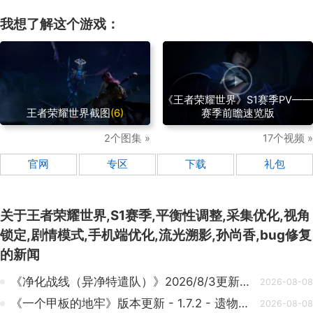
我想了解这个游戏：
《王者荣耀世界》S1赛季PV——
王者荣耀世界截图
(6)
赛季前瞻速览版
2个图集 »
17个视频 »
官网
专区
下载
礼包
关于
王者荣耀世界,S1赛季,平衡性调整,采集优化,视角
锁定,剧情模式,手机端优化,流光溯影,孙尚香,bug修复
的新闻
《净化战线（异净特遣队）》2026/8/3更新说明
2026-08-08
《一个甲板的地牢》版本更新 - 1.7.2 - 遗物机制优化与多项Bug修复
2026-08-08