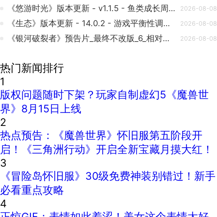
《悠游时光》版本更新 - v1.1.5 - 鱼类成长周期优化
2026-08-08
《生态》版本更新 - 14.0.2 - 游戏平衡性调整与Bug修复
2026-08-08
《银河破裂者》预告片_最终不改版_6_相对更好_7_已修复_4_4k.mp4
2026-08-08
热门新闻排行
1
版权问题随时下架？玩家自制虚幻5《魔兽世
界》8月15日上线
2
热点预告：《魔兽世界》怀旧服第五阶段开
启！《三角洲行动》开启全新宝藏月摸大红！
3
《冒险岛怀旧服》30级免费神装别错过！新手
必看重点攻略
4
正惊GIF：表情如此羞涩！美女这个表情太好