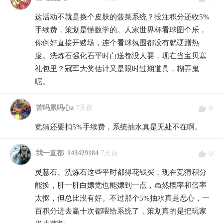
这活动不就是换个皮肤的菠菜系统？投注积分还收5%
手续费，策划是懂数学的。人家世界杯看球图个乐，
你倒好直接开赌场，连个看球氛围都没有就硬蹭热
度。洗炼石强化石平时白送都没人要，现在当宝贝塞
礼包里？冠军大奖估计又是限时过期道具，糊弄鬼
呢。
0
苦吗累吗心z
7天前
竞猜还要扣5%手续费，系统抽水真是无处不在啊。
0
我一直都_143429184
7天前
灵慧石、洗炼石这些平时都得花钱买，现在竞猜积分
能换，肝一肝白嫖党也能嫖到一点，虽然概率和倍率
太抠，但总比没有好。不过那个5%抽水真是恶心，一
百积分进去赢十次都喂给系统了，策划真的是把玩家