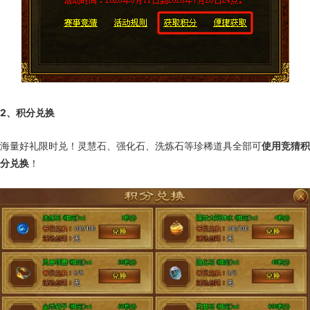
2、积分兑换
海量好礼限时兑！灵慧石、强化石、洗炼石等珍稀道具全部可
使用竞猜积
分兑换
！