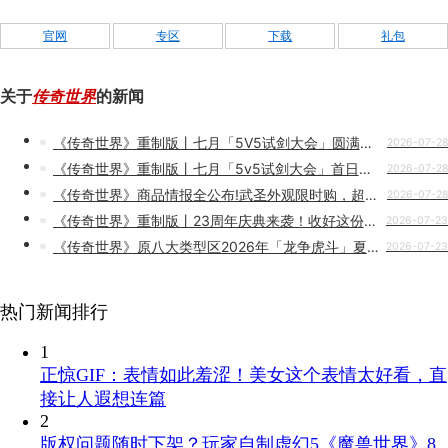
官网
专区
下载
礼包
关于
传奇世界
的新闻
《传奇世界》重制版丨七月「5V5试剑大会」圆满收官！冠军名单出炉
2026-07-28
《传奇世界》重制版丨七月「5v5试剑大会」首日赛程进展
2026-07-28
《传奇世界》商品情报全公布!武圣外观限时购，超值免单等你赢!
2026-07-28
《传奇世界》重制版丨23周年庆典来袭！收好这份福利攻略
2026-07-23
《传奇世界》原八大类型区2026年「龙争虎斗」夏季赛，区服冠军战队出炉！
2026-07-23
热门新闻排行
1
正惊GIF：表情如此羞涩！美女这个表情太好看，直
接让人遐想连篇
2
版权问题随时下架？玩家自制虚幻5《魔兽世界》8