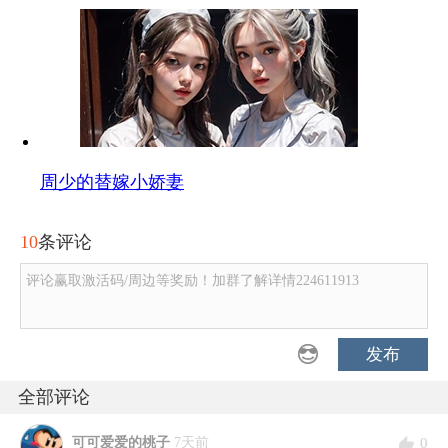
周少的替嫁小娇妻
10
条评论
评论赢取激活码/周边等奖励！加群了解详情224611913
发布
全部评论
0
可可爱爱的桃子
7天前