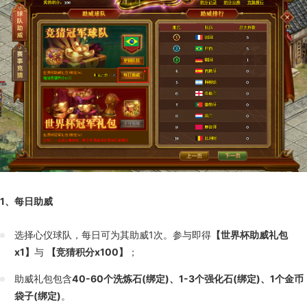
1、每日助威
选择心仪球队，每日可为其助威1次。参与即得
【世界杯助威礼包
x1】
与
【竞猜积分x100】
；
助威礼包包含
40-60个洗炼石(绑定)、1-3个强化石(绑定)、1个金币
袋子(绑定)
。