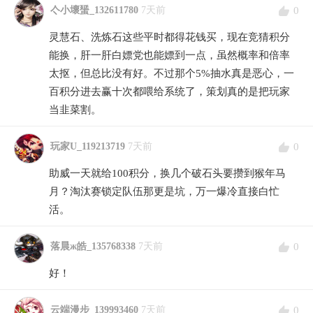
0
亽小壞蜑_132611780
7天前
灵慧石、洗炼石这些平时都得花钱买，现在竞猜积分
能换，肝一肝白嫖党也能嫖到一点，虽然概率和倍率
太抠，但总比没有好。不过那个5%抽水真是恶心，一
百积分进去赢十次都喂给系统了，策划真的是把玩家
当韭菜割。
0
玩家U_119213719
7天前
助威一天就给100积分，换几个破石头要攒到猴年马
月？淘汰赛锁定队伍那更是坑，万一爆冷直接白忙
活。
0
落晨ж皓_135768338
7天前
好！
0
云端漫步_139993460
7天前