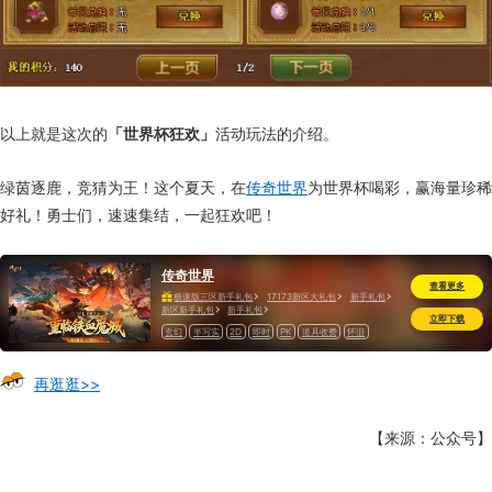
以上就是这次的
「世界杯狂欢」
活动玩法的介绍。
绿茵逐鹿，竞猜为王！这个夏天，在
传奇世界
为世界杯喝彩，赢海量珍稀
好礼！勇士们，速速集结，一起狂欢吧！
传奇世界
查看更多
极速版三区新手礼包
17173新区大礼包
新手礼包
新区新手礼包
新手礼包
立即下载
玄幻
半写实
2D
即时
PK
道具收费
怀旧
再逛逛>>
【来源：公众号】