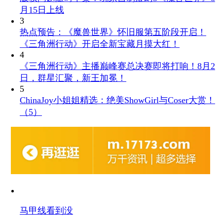
月15日上线
3
热点预告：《魔兽世界》怀旧服第五阶段开启！
《三角洲行动》开启全新宝藏月摸大红！
4
《三角洲行动》主播巅峰赛总决赛即将打响！8月2
日，群星汇聚，新王加冕！
5
ChinaJoy小姐姐精选：绝美ShowGirl与Coser大赏！
（5）
马甲线看到没