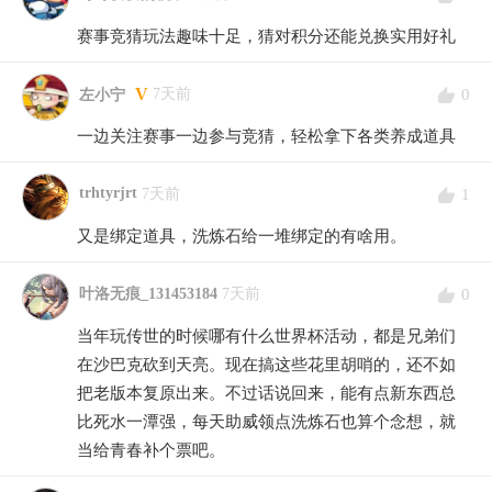
赛事竞猜玩法趣味十足，猜对积分还能兑换实用好礼
V
0
7天前
左小宁
一边关注赛事一边参与竞猜，轻松拿下各类养成道具
trhtyrjrt
1
7天前
又是绑定道具，洗炼石给一堆绑定的有啥用。
0
叶洛无痕_131453184
7天前
当年玩传世的时候哪有什么世界杯活动，都是兄弟们
在沙巴克砍到天亮。现在搞这些花里胡哨的，还不如
把老版本复原出来。不过话说回来，能有点新东西总
比死水一潭强，每天助威领点洗炼石也算个念想，就
当给青春补个票吧。