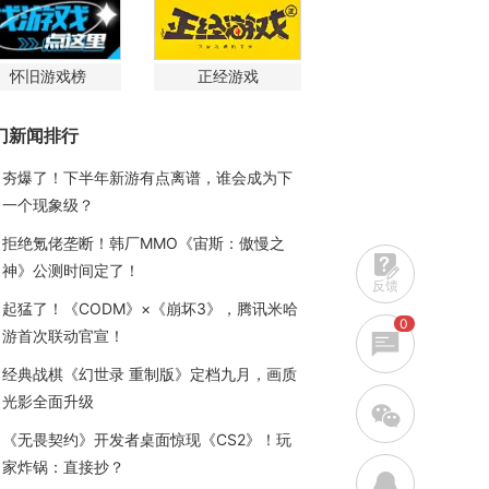
怀旧游戏榜
正经游戏
门新闻排行
夯爆了！下半年新游有点离谱，谁会成为下
一个现象级？
拒绝氪佬垄断！韩厂MMO《宙斯：傲慢之
神》公测时间定了！
反馈
起猛了！《CODM》×《崩坏3》，腾讯米哈
0
游首次联动官宣！
经典战棋《幻世录 重制版》定档九月，画质
光影全面升级
w
《无畏契约》开发者桌面惊现《CS2》！玩
家炸锅：直接抄？
q