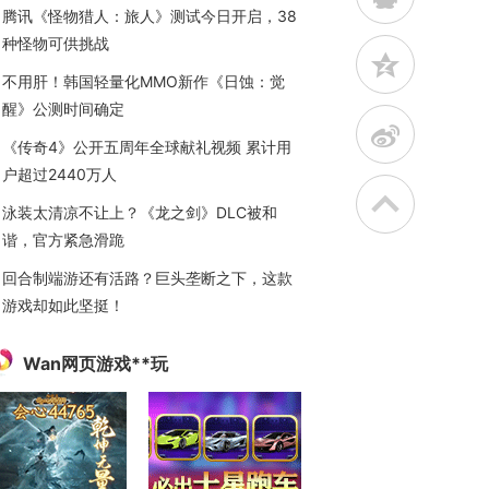
腾讯《怪物猎人：旅人》测试今日开启，38
种怪物可供挑战
z
不用肝！韩国轻量化MMO新作《日蚀：觉
醒》公测时间确定
t
《传奇4》公开五周年全球献礼视频 累计用
户超过2440万人
泳装太清凉不让上？《龙之剑》DLC被和
谐，官方紧急滑跪
回合制端游还有活路？巨头垄断之下，这款
游戏却如此坚挺！
Wan网页游戏**玩