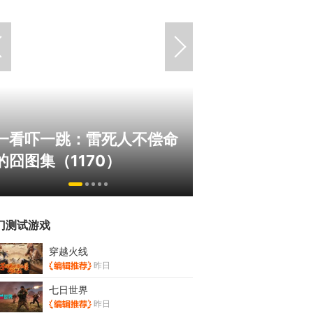
绅士日报：国游
一看吓一跳：雷死人不偿命
拉爆了！大雷熟
的囧图集（1170）
play
门测试游戏
穿越火线
昨日
七日世界
昨日