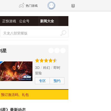
热门游戏
正惊游戏
公众号
新闻大全
DNF
传奇4
剑网3旗舰版
新天龙八部
剑星
自由
诛仙世界
新仙侠5
3D
科幻
即时
冒险
专区
预约
预订激活码、礼包
剑星》最新动态