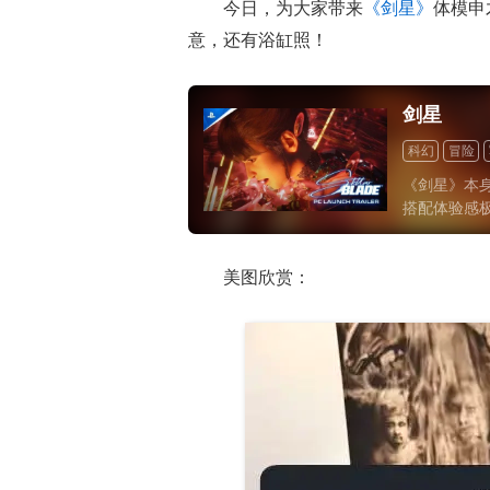
今日，为大家带来
《剑星》
体模申
意，还有浴缸照！
剑星
科幻
冒险
一次性付费
《剑星》本
搭配体验感
彩的两大特
成功的作品
美图欣赏：