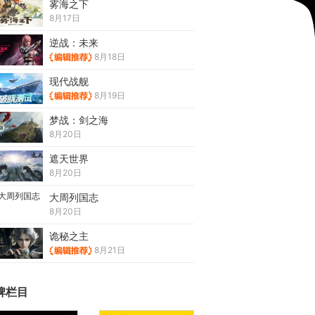
雾海之下
8月17日
逆战：未来
8月18日
现代战舰
8月19日
梦战：剑之海
8月20日
遮天世界
8月20日
大周列国志
8月20日
诡秘之主
8月21日
牌栏目