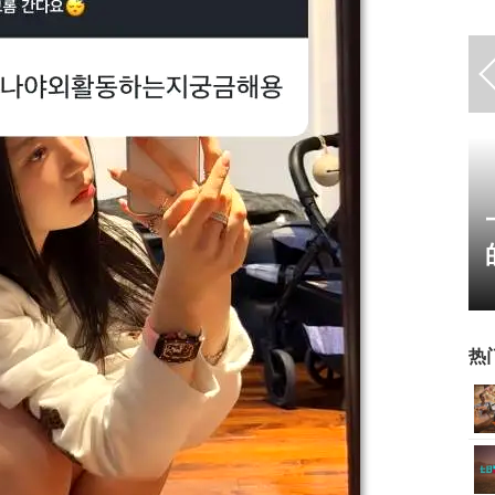
17周年庆典 争霸赛大区火
爆开启
热