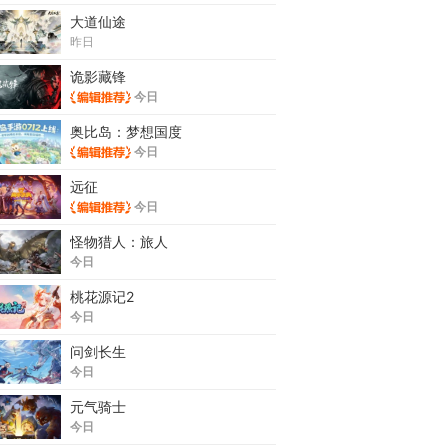
大道仙途
昨日
诡影藏锋
今日
奥比岛：梦想国度
今日
远征
今日
怪物猎人：旅人
今日
桃花源记2
今日
问剑长生
今日
元气骑士
今日