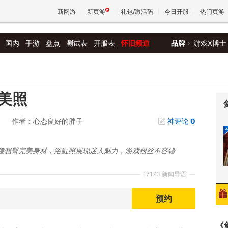
新网游
新页游
礼包/激活码
今日开服
热门页游
国内
手游
盘点
测试表
开服表
怀旧频道
品牌
游戏X博士
魔兽
天堂
美照
作者：心态良好的胖子
神评论
0
王权与
腰翘臀完美身材，浴缸照展现迷人魅力，游戏粉丝不容错
17173 新闻导语
预约
《