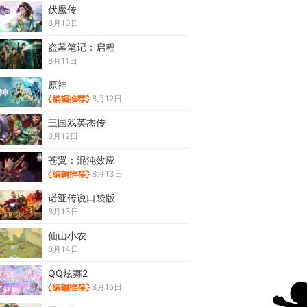
伏魔传
8月10日
盗墓笔记：启程
8月11日
原神
8月12日
三国戏英杰传
8月12日
苍翼：混沌效应
8月13日
诺亚传说口袋版
8月13日
仙山小农
8月14日
QQ炫舞2
8月15日