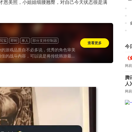
才恩美照，小姐姐细腰翘臀，对自己今天状态很是满
写实
即时
单人
部分支持控制器
查看更多
今
身的游戏品质自不必多说，优秀的角色审美
极佳的战斗内容，可以说是将传统韩游最出
《
色发挥的淋漓尽致，无愧为韩游转型单机最
网易
。
腾
人
网易