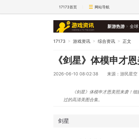
17173首页
网站导航
新游热游
全球
17173
游戏资讯
综合资讯
正文
>
>
>
《剑星》体模申才恩
2026-06-10 08:02:38
来源：游民星空
《剑星》体模申才恩美照来袭！细
过的高清美图合集。
剑星
《剑星》全网首发评测，点击查看