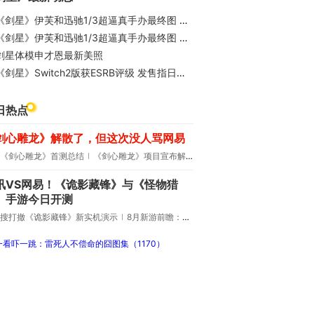
《剑星》伊芙和迅驰1/3超逼真手办最终图 万元售价顷刻售罄！
《剑星》伊芙和迅驰1/3超逼真手办最终图 万元售价顷刻售罄！
剑星体模申才恩最新美照
《剑星》Switch2版获ESRB评级 发售指日可待
日热点
剑心雕龙》解散了，但这次没人骂网易
《剑心雕龙》首测总结
《剑心雕龙》项目宣布解散
讯VS网易！《诡影藏锋》与《怪物猎
》手游今日开测
搜打撤《诡影藏锋》新实机演示
8月新游前瞻：《诡秘之主》领衔