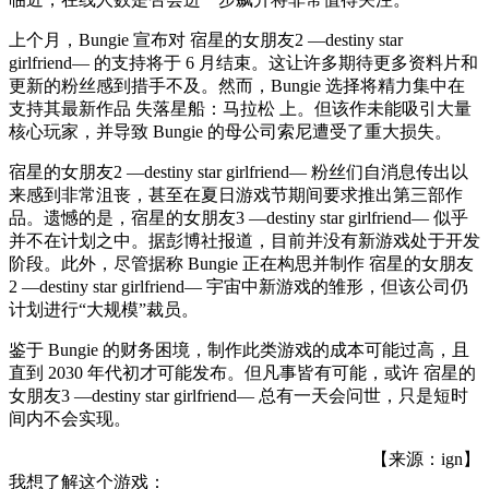
上个月，Bungie 宣布对 宿星的女朋友2 ―destiny star
girlfriend― 的支持将于 6 月结束。这让许多期待更多资料片和
更新的粉丝感到措手不及。然而，Bungie 选择将精力集中在
支持其最新作品 失落星船：马拉松 上。但该作未能吸引大量
核心玩家，并导致 Bungie 的母公司索尼遭受了重大损失。
宿星的女朋友2 ―destiny star girlfriend― 粉丝们自消息传出以
来感到非常沮丧，甚至在夏日游戏节期间要求推出第三部作
品。遗憾的是，宿星的女朋友3 ―destiny star girlfriend― 似乎
并不在计划之中。据彭博社报道，目前并没有新游戏处于开发
阶段。此外，尽管据称 Bungie 正在构思并制作 宿星的女朋友
2 ―destiny star girlfriend― 宇宙中新游戏的雏形，但该公司仍
计划进行“大规模”裁员。
鉴于 Bungie 的财务困境，制作此类游戏的成本可能过高，且
直到 2030 年代初才可能发布。但凡事皆有可能，或许 宿星的
女朋友3 ―destiny star girlfriend― 总有一天会问世，只是短时
间内不会实现。
【来源：ign】
我想了解这个游戏：