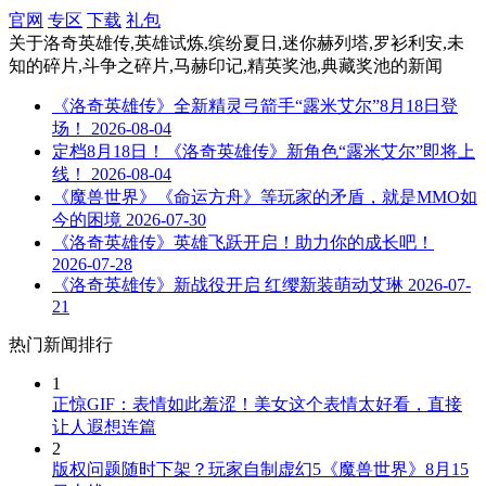
官网
专区
下载
礼包
关于
洛奇英雄传,英雄试炼,缤纷夏日,迷你赫列塔,罗衫利安,未
知的碎片,斗争之碎片,马赫印记,精英奖池,典藏奖池
的新闻
《洛奇英雄传》全新精灵弓箭手“露米艾尔”8月18日登
场！
2026-08-04
定档8月18日！《洛奇英雄传》新角色“露米艾尔”即将上
线！
2026-08-04
《魔兽世界》《命运方舟》等玩家的矛盾，就是MMO如
今的困境
2026-07-30
《洛奇英雄传》英雄飞跃开启！助力你的成长吧！
2026-07-28
《洛奇英雄传》新战役开启 红缨新装萌动艾琳
2026-07-
21
热门新闻排行
1
正惊GIF：表情如此羞涩！美女这个表情太好看，直接
让人遐想连篇
2
版权问题随时下架？玩家自制虚幻5《魔兽世界》8月15