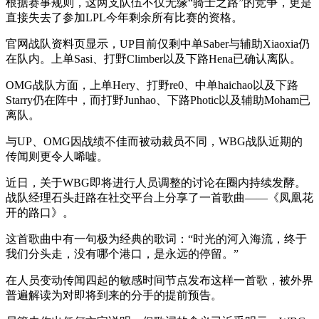
根据赛事规则，这两支队伍不仅无缘“骑士之路”的竞争，更是
直接失去了参加LPL今年剩余所有比赛的资格。
官网战队资料页显示，UP目前仅剩中单Saber与辅助Xiaoxia仍
在队内。上单Sasi、打野Climber以及下路Hena已确认离队。
OMG战队方面，上单Hery、打野re0、中单haichao以及下路
Starry仍在阵中，而打野Junhao、下路Photic以及辅助Moham已
离队。
与UP、OMG因战绩不佳而被动裁员不同，WBG战队近期的
传闻则更令人唏嘘。
近日，关于WBG即将进行人员调整的讨论在圈内持续发酵。
战队经理石头赶路在社交平台上分享了一首歌曲——《凤凰花
开的路口》。
这首歌曲中有一句极为经典的歌词：“时光的河入海流，终于
我们分头走，没有哪个港口，是永远的停留。”
在人员变动传闻四起的敏感时间节点发布这样一首歌，被外界
普遍解读为对即将到来的分手的提前预告。