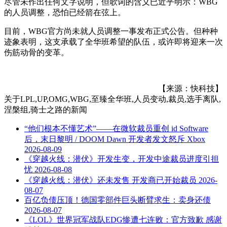
尽管未作出任何文字说明，但歌词的含义已近乎明示：WBG
的人员调整，恐怕已经箭在弦上。
目前，WBG官方尚未就人员调整一事发布正式公告。但种种
迹象表明，这支承载了全华班希望的队伍，或许即将迎来一次
伤筋动骨的变革。
【来源：快科技】
关于
LPL,UP,OMG,WBG,至臻全华班,人员变动,裁员,选手离队,
涅槃组,骑士之路
的新闻
“他们根本不懂艺术”——在微软裁员重创 id Software
后，末日黎明 / DOOM Dawn 开发者发文怒斥 Xbox
2026-08-09
《穿越火线：潜伏》开发生变，开发中途裁员进度引担
忧
2026-08-08
《穿越火线：潜伏》还未发售 开发商已开始裁员
2026-
08-07
百亿负债压顶！德国零部件巨头断臂求生：卖身还债
2026-08-07
《LOL》世界冠军战队EDG惨遭七连败：官方致歉 感谢