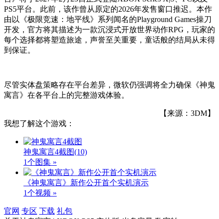
PS5平台。此前，该作曾从原定的2026年发售窗口推迟。本作
由以《极限竞速：地平线》系列闻名的Playground Games操刀
开发，官方将其描述为一款沉浸式开放世界动作RPG，玩家的
每个选择都将塑造旅途，声誉至关重要，童话般的结局从未得
到保证。
尽管实体盘策略存在平台差异，微软仍强调将全力确保《神鬼
寓言》在各平台上的完整游戏体验。
【来源：3DM】
我想了解这个游戏：
神鬼寓言4截图
(10)
1个图集 »
《神鬼寓言》新作公开首个实机演示
1个视频 »
官网
专区
下载
礼包