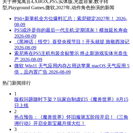
关于
神鬼寓言4,XBOX,PS5,实体版,光盘容量,数字转
型,Playground Games,微软,2027年,动作角色扮演
的新闻
PS6+新掌机全方位爆料汇总：索尼锁定2027年！
2026-
08-09
PS5或许是你的最后一代主机:定期清灰！横放延长寿命
2026-08-09
《黑神话：悟空》喜登央视节目！开头就提 致敬西游记
2026-08-09
索尼将在PS5主机包装盒贴警示 终止新游戏实体光盘生
产
2026-08-09
微软 Win11 天气应用内存占用达苹果 macOS 天气应用 5
倍，且内置广告
2026-08-09
热门新闻排行
1
版权问题随时下架？玩家自制虚幻5《魔兽世界》8月15
日上线
2
热点预告：《魔兽世界》怀旧服第五阶段开启！《三角
洲行动》开启全新宝藏月摸大红！
3