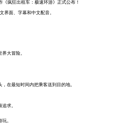
之作《疯狂出租车：极速环游》正式公布！
中文界面、字幕和中文配音。
世界大冒险。
头，在最短时间内把乘客送到目的地。
极追求。
游玩。