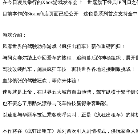
在今日凌晨举行的Xbox游戏发布会上，世嘉旗下经典IP回归
目前本作的Steam商店页面已经公开，这也是系列首次支持全
游戏介绍：
风靡世界的驾驶动作游戏《疯狂出租车》新作重磅回归！
与阿克赛尔踏上夺回爱车的旅程，追缉幕后的神秘组织，展开
驾驶改装酷车，施展疯狂车技，辗转世界各地迎接刺激挑战！
血脉偾张的驾驶狂欢，等你来体验！
速度就是上帝，在世界五大城市自由驰骋，驾车纵横于繁华街
也不要忘了用酷炫漂移与飞车特技赢得乘客喝彩。
以速度与华丽车技让乘客欢呼尖叫，正是《疯狂出租车》的终
本作将在《疯狂出租车》系列首次引入剧情模式，供玩家单人