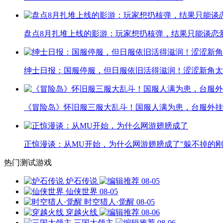
盘点8月扎堆上线的影游：玩家想扔核弹，结果只能谈恋
绅士日报：国服停服，但日服依旧活得滋润！涩涩新角太
《冒险岛》怀旧服三服大乱斗！国服人满为患，台服外挂
正惊漫谈：从MU开始，为什么网游翅膀成了"躲不掉的刚
热门测试游戏
炉石传说
08-05
仙侠世界
08-05
时空猎人·觉醒
08-05
穿越火线
08-06
三国大领主
08-06