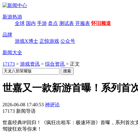
新游热游
全球
国内
手游
盘点
测试表
开服表
怀旧频道
品牌
游戏X博士
正惊游戏
公众号
新闻大全
17173
>
游戏资讯
>
综合资讯
>
正文
世嘉又一款新游首曝！系列首
2026-06-08 17:40:53
神评论
17173 新闻导语
世嘉经典IP回归！《疯狂出租车：极速环游》首曝，系列首次
驾驶狂欢等你来！