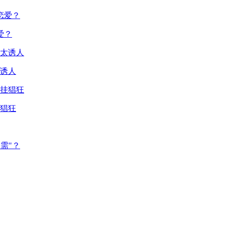
爱？
诱人
猖狂
需"？