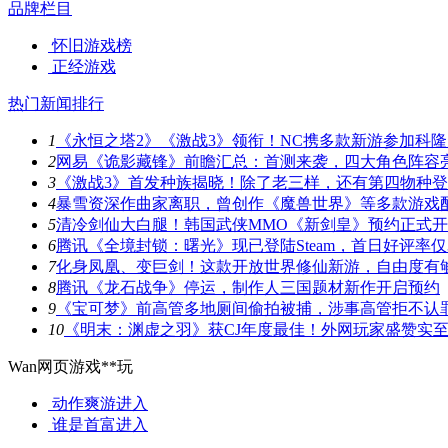
品牌栏目
怀旧游戏榜
正经游戏
热门新闻排行
1
《永恒之塔2》《激战3》领衔！NC携多款新游参加科隆
2
网易《诡影藏锋》前瞻汇总：首测来袭，四大角色阵容
3
《激战3》首发种族揭晓！除了老三样，还有第四物种
4
暴雪资深作曲家离职，曾创作《魔兽世界》等多款游戏
5
清冷剑仙大白腿！韩国武侠MMO《新剑皇》预约正式
6
腾讯《全境封锁：曙光》现已登陆Steam，首日好评率仅3
7
化身凤凰、变巨剑！这款开放世界修仙新游，自由度有
8
腾讯《龙石战争》停运，制作人三国题材新作开启预约
9
《宝可梦》前高管多地厕间偷拍被捕，涉事高管拒不认
10
《明末：渊虚之羽》获CJ年度最佳！外网玩家盛赞实
Wan网页游戏**玩
动作爽游
进入
谁是首富
进入