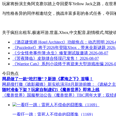
玩家将扮演主角阿克赛尔踏上夺回爱车Yellow Jack之路，
与性格各异的同伴相逢结交，挑战丰富多彩的各式任务，夺回
关于
疯狂出租车,极速环游,世嘉,Xbox,中文配音,剧情模式,驾驶动
《酒店建筑师 Hotel Architect》功能焦点：动态照明
2026-
《Puzzledorf》将于2026年登陆Xbox，带来全新谜题
2026
《少女怪奇事件簿:永生》修复测试版邀请
2026-08-07
《苦夜降临》皮肤缝合怪现已发售！
2026-08-07
《Warrior Cats》系列小说终于将迎来大型游戏改编
2026-
今日热点
网易做了一款“吃打撤”？新游《雾海之下》首曝！
网易搜打撤《诡影藏锋》新实机演示
8月新游前瞻：《诡秘之
随时准备下架？玩家自制虚幻5《魔兽世界》即将上线
《魔兽世界》国服整治公告
《魔兽世界》TBC周年大更：双经
一看吓一跳：雷死人不偿命的囧图集（1169）