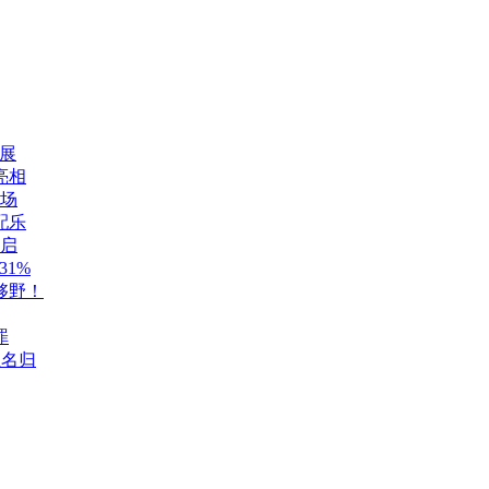
展
亮相
登场
配乐
开启
1%
够野！
罪
至名归