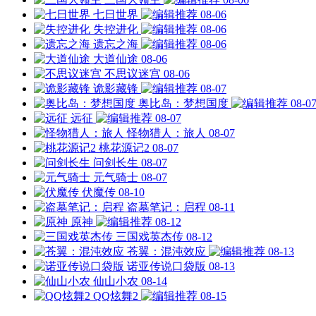
七日世界
08-06
失控进化
08-06
遗忘之海
08-06
大道仙途
08-06
不思议迷宫
08-06
诡影藏锋
08-07
奥比岛：梦想国度
08-0
远征
08-07
怪物猎人：旅人
08-07
桃花源记2
08-07
问剑长生
08-07
元气骑士
08-07
伏魔传
08-10
盗墓笔记：启程
08-11
原神
08-12
三国戏英杰传
08-12
苍翼：混沌效应
08-13
诺亚传说口袋版
08-13
仙山小农
08-14
QQ炫舞2
08-15