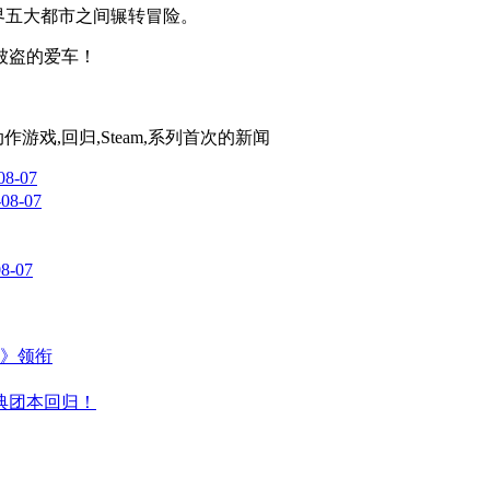
在世界五大都市之间辗转冒险。
被盗的爱车！
作游戏,回归,Steam,系列首次
的新闻
08-07
-08-07
08-07
主》领衔
典团本回归！