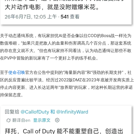
关于动态通缉系统，有玩家担忧AI是否会像以往COD的Boss战一样沦为
数值堆砌
，
“如果只是把敌人的血量和伤害调高几个百分点，那这套系统
的存在意义就不大。”但也有玩家持不同看法，认为动态通缉让那些不敢
在PVP中冒险的新玩家有了一个更
好
上手
的练手机会
。
至于
使命召唤
官方在公告中提到的“海量新内容”和“强劲的长期支持”，社
区的反应普遍
比较
平淡
。经历过2022版DMZ在2023年底被开发商实质上
停止内容更新、进入长达近两年“放养期”的玩家，对这种长期运营的承诺
持保留态度。