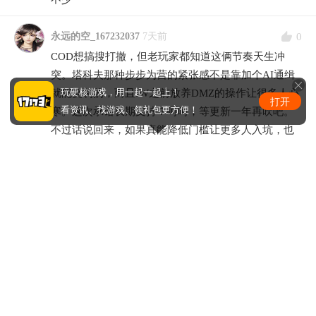
0
永远的空_167232037
7天前
COD想搞搜打撤，但老玩家都知道这俩节奏天生冲
突。塔科夫那种步步为营的紧张感不是靠加个AI通缉
就能复制的，而且IW之前放养DMZ的操作让很多人心
玩硬核游戏，用一起一起上！
打开
看资讯、找游戏、领礼包更方便！
寒。这次承诺长期支持？呵呵，等更新一年再吹吧。
不过话说回来，如果真能降低门槛让更多人入坑，也
不是坏事，至少能逼塔科夫和三角洲进步，玩家选择
多了总比一家独大好。
0
╮(╯▽_139356470
7天前
快节奏COD硬要套搜打撤，怕是两头不讨好。
0
敷衍、刺_143059533
7天前
其实搜打撤赛道越挤越好，玩家选择多了。COD如果
能做好大众化，说不定能带火这类型，让塔科夫那边