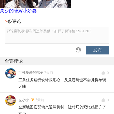
周少的替嫁小娇妻
7
条评论
评论赢取激活码/周边等奖励！加群了解详情224611913
发布
全部评论
0
可可爱爱的桃子
7天前
三条任务路线设计很用心，反复游玩也不会觉得单调
乏味
V
0
7天前
左小宁
全新地图搭配动态通缉机制，让对局的紧张感提升了
不少