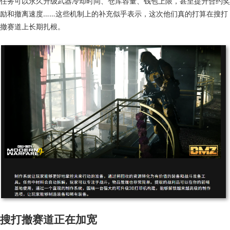
任务可以永久升级武器冷却时间、仓库容量、钱包上限，甚至提升合约奖
励和撤离速度
……
这些机制上的补充似乎
表示
，
这次他们真的打算在搜打
撤赛道上长期扎根。
搜打撤
赛道
正在
加宽