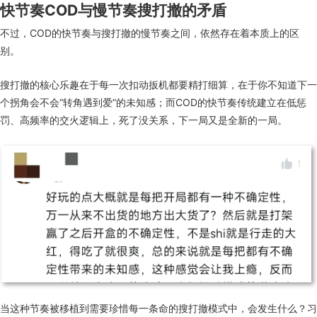
快节奏COD与慢节奏搜打撤的矛盾
不过
，
COD的快节奏与搜打撤的慢节奏之间，
依然
存在着
本质上
的
区
别
。
搜打撤的核心乐趣在于每一次扣动扳机都要精打细算，在于你不知道下一
个
拐角
会不会
“
转角遇到爱
”
的
未知感
；
而COD的快节奏传统建立在低惩
罚、高频率的交火逻辑上
，
死了没关系，下一局又是全新的一局。
当这种节奏被移植到需要珍惜每一条命的搜打撤模式中，会发生什么？
习