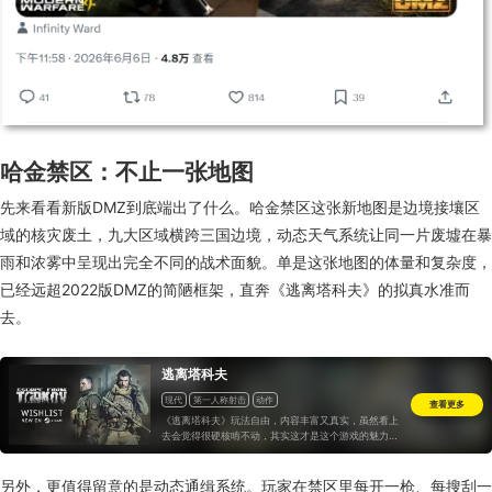
哈
金
禁区：不止一张地图
先
来
看看新版DMZ到底端出了什么
。
哈
金
禁区
这张
新地图
是
边境
接壤区
域
的核灾废土，九大区域横跨三国边境，动态天气系统让同一片废墟在暴
雨和浓雾中呈现出完全不同的战术面貌。单是这张地图的体量和复杂度，
已经远超2022版DMZ的简陋框架，直奔《逃离塔科夫》的拟真水准而
去。
逃离塔科夫
现代
第一人称射击
动作
查看更多
《逃离塔科夫》玩法自由，内容丰富又真实，虽然看上
去会觉得很硬核啃不动，其实这才是这个游戏的魅力所
在，适合那些愿意花时间去研究去探索的玩家。与其说
这是一个FPS游戏，不如说这是一个枪械题材的RPG更
合适。
另外
，
更值得留意的是动态通缉系统。玩家在禁区里每开一枪、每搜刮一