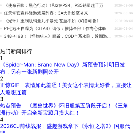
《使命召唤：黑色行动》1和2在PS4、PS5销量超千万
2026-08-06
任天堂官宣科隆游戏展阵容：3A大作纷至沓来
2026-08-06
《光环》重制版销量几乎暴死 甚至不如《幻兽帕鲁》
2026-08-05
F1七冠王自曝为《GTA6》请假：推掉全部工作专心体验
2026-08-04
348→198！《怪物猎人》腰斩，COD全系永降，近期游戏背刺盘点
2026-08-04
热门新闻排行
1
《Spider-Man: Brand New Day》新预告预计明日发
布，另有一张新剧照公开
2
正惊GIF：表情如此羞涩！美女这个表情太好看，直接让
人遐想连篇
3
热点预告：《魔兽世界》怀旧服第五阶段开启！《三角
洲行动》开启全新宝藏月摸大红！
4
2026CJ前线战报：盛趣游戏拿下《永恒之塔2》国服代