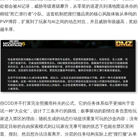
处都会被AI记录，威胁等级逐级攀升，从零星的巡逻兵到满地图追杀你的
精锐“死亡潜行者”小队。这套机制把搜打撤品类的核心风险体验从单纯的
PVP博弈，扩展到了玩家与AI之间的动态对抗
，并且
威胁等级越高，奖励
越丰厚。
但COD并不打算完全照搬塔科夫的公式。它的任务体系
似乎
更
倾向于
尝
试
一种
“
大众化
”
，
设计
了
三条并行
的
路线：叙事驱动的剧情任务负责给玩
家进入禁区的理由；随机生成的动态行动提供重复可玩的沙盒内容；没有
固定目标的自由探索模式则让玩家在无事可做的状态下也能在禁区里闲
逛、搜刮、然后想办法活着离开。分层的任务结构
实际上
把“搜打撤”从单