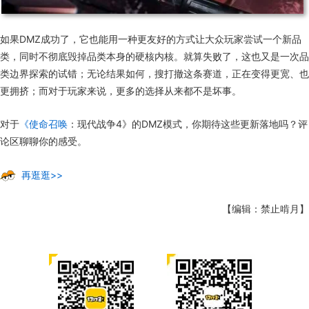
如果DMZ成功了，它也
能
用一种更友好的方式让大众玩家尝试一个新品
类，同时不彻底毁掉品类本身的硬核内核。
就算
失败了，这
也
又是
一次品
类边界探索的试错
；
无论结果如何，搜打撤这条赛道，正在变得更宽
、
也
更拥挤
；
而对于玩家来说，更多的选择从来都不是坏事。
对于
《使命召唤
：现代战争4》
的
DMZ模式
，
你
期待
这些
更新
落地
吗
？
评
论区
聊聊
你的
感受
。
再逛逛>>
【编辑：禁止啃月】