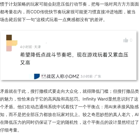
惯
于
计划
策略的玩家可能会刻意压低行动节奏，把每一场对局
方
方方面面
都
考量
在内
，
而COD传统快节奏玩家
很可能
更
习惯
直接
冲进地图，被当
场击毙后留下一句“这模式玩着
一点爽感都没有
”的差评。
矛盾就在于此，
搜打撤
模式
要走向大众化，就得降低门槛；
但
搜打撤品类
的魅力，恰恰来自于它的高风险和高惩罚。Infinity Ward显然意识到了这
个矛盾。他们在动态通缉系统中
试着
找了一个平衡点：用AI来承接风险感
知，而不是把全部压力都
放
在玩家对抗上
。
较之
奇思妙想
的
真人
老六
，
AI
在
降低
压力
的
同时
仍
保证
了
一定
的
随机性
，这个平衡点的设计显然
经过
了
仔细
考量
。