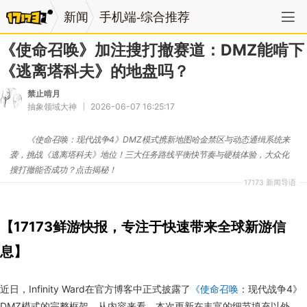
新闻
手机端-综合推荐
《使命召唤》加注搜打撤赛道：DMZ能啃下
《逃离塔科夫》的地盘吗？
禁止啃月
抽象领域大神
2026-06-07 16:25:17
《使命召唤：现代战争4》DMZ模式携新地图哈金禁区与动态通缉系统来
袭，挑战《逃离塔科夫》地位！三大任务路线平衡快节奏与硬核体验，大众化
搜打撤能否成功？点击揭秘！
17173 新闻导语
【17173鲜游快报，专注于快速带来全球新游信
息】
近日
，
Infinity Ward在官方博客中正式披露了
《使命召唤
：现代战争4》
DMZ模式的完整框架。
从
内容
来看
，
本次
更
新
在
丰富
的
细节
填充
以外
，