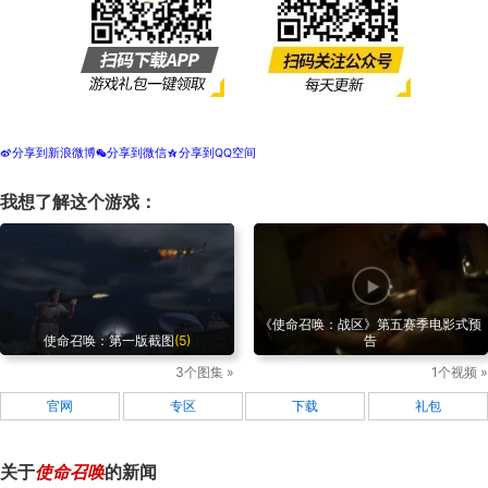
分享到新浪微博
分享到微信
分享到QQ空间
t
w
z
我想了解这个游戏：
《使命召唤：战区》第五赛季电影式预
使命召唤：第一版截图
(5)
告
3个图集 »
1个视频 »
官网
专区
下载
礼包
关于
使命召唤
的新闻