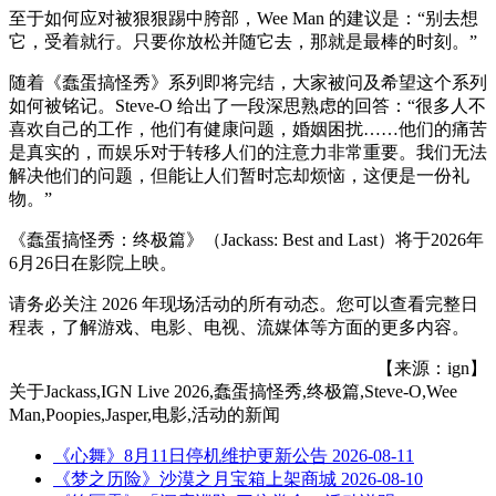
至于如何应对被狠狠踢中胯部，Wee Man 的建议是：“别去想
它，受着就行。只要你放松并随它去，那就是最棒的时刻。”
随着《蠢蛋搞怪秀》系列即将完结，大家被问及希望这个系列
如何被铭记。Steve-O 给出了一段深思熟虑的回答：“很多人不
喜欢自己的工作，他们有健康问题，婚姻困扰……他们的痛苦
是真实的，而娱乐对于转移人们的注意力非常重要。我们无法
解决他们的问题，但能让人们暂时忘却烦恼，这便是一份礼
物。”
《蠢蛋搞怪秀：终极篇》（Jackass: Best and Last）将于2026年
6月26日在影院上映。
请务必关注 2026 年现场活动的所有动态。您可以查看完整日
程表，了解游戏、电影、电视、流媒体等方面的更多内容。
【来源：ign】
关于
Jackass,IGN Live 2026,蠢蛋搞怪秀,终极篇,Steve-O,Wee
Man,Poopies,Jasper,电影,活动
的新闻
《心舞》8月11日停机维护更新公告
2026-08-11
《梦之历险》沙漠之月宝箱上架商城
2026-08-10