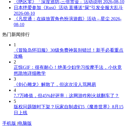
《绝区零》「深度巡防-三倍赏金」活动说明
2026-08-10
日本绊爱参加《Rust》活动 直播送“屎”引发全服大乱斗
2026-08-10
《凡世通：在線放置角色扮演遊戲》活动 – 星尘
2026-
08-10
热门新闻排行
1
《冒险岛怀旧服》30级免费神装别错过！新手必看重点
攻略
2
正惊GIF：很有耐心！绝美少妇学习按摩手法，小伙竟
然跪地详细教学
3
《剑心雕龙》解散了，但这次没人骂网易
4
7.7万峰值，但45%好评率：这网游咋刚火就翻车了？
5
版权问题随时下架？玩家自制虚幻5《魔兽世界》8月15
日上线
手机版
|
电脑版