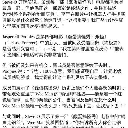
Steve-O 开玩笑说，虽然每一部《蠢蛋搞怪秀》电影都号称是
最后一部，但他保证这一部
真的
是终结之作，并将其描述
为“对整个系列的华丽庆典”。至于在新片中让机器人把手指塞
进屁股是什么感觉？他惊呼道：“这很重要！我正努力让往屁
股里塞东西再次变得酷起来。”
Jasper 和 Poopies 是第四部电影《蠢蛋搞怪秀：永恒》
（Jackass Forever）中的新人。当被问及受邀回归《终极篇》
是否感到兴奋时，Jasper 说：“我在第四部里差点没命！”他表
示接到回归电话时其实非常害怕。
但当被问及如果有机会，新成员是否愿意继续下去时，
Poopies 说：“当然，100%愿意。我们想证明自己，让元老级
成员感到骄傲，我觉得能让这个系列延续下去会很棒。”
成员们展示了《蠢蛋搞怪秀》历史上他们个人最喜欢的时刻，
带领观众重温了 Wee Man 的“瑜伽球”挑战——他拿着一个红
色瑜伽球，面对冲向他的公牛。当被问及当时在想什么时，
Wee Man 说他唯一的念头是：“我只想活下去。让我活下去！”
与此同时，Steve-O 展示了第一部《蠢蛋搞怪秀》电影中的“鳄
鱼走钢丝”。Wee Man 笑着回忆道：“你告诉所有人你会走钢