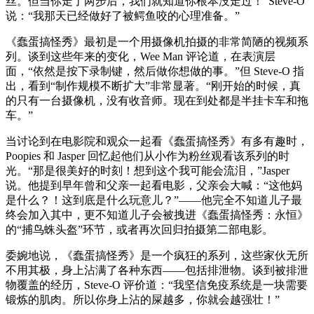
丝。但当你走了两步后，我们就知道你根本没走过！”Steve-O
说：“我那天已经做好了被鳄鱼咬的心理准备。”
《蠢蛋搞怪秀》最初是一个用摄像机拍摄的非常简陋的视频系
列。谈到这些年来的变化，Wee Man 评论道，在表演层
面，“依然是按下录制键，然后做你想做的事。”但 Steve-O 指
出，看到“制作规模不断扩大”非常显著。“刚开始的时候，真
的只有一台摄像机，没有收音师。现在到处都是半挂卡车和拖
车。”
当讨论到在电影院和观众一起看《蠢蛋搞怪秀》有多有趣时，
Poopies 和 Jasper 回忆起他们从小作为粉丝观看该系列的时
光。“那是很美好的时刻！想到这个我可能会流泪，”Jasper
说。他提到早年曾和父亲一起看电影，父亲会大喊：“这他妈
是什么？！这到底是什么玩意儿？”——他完全不知道儿子最
终会加入其中，更不知道儿子会被拽进《蠢蛋搞怪秀：永恒》
的“捕鸟蛛头盔”环节，或者再次回归拍摄第二部电影。
委婉地说，《蠢蛋搞怪秀》是一个疯狂的系列，这些家伙无所
不用其极，身上沾满了各种东西——包括排泄物。谈到被排泄
物覆盖的经历，Steve-O 评价道：“我坚信免疫系统是一块需要
锻炼的肌肉。所以你身上沾的屎越多，你就会越强壮！”