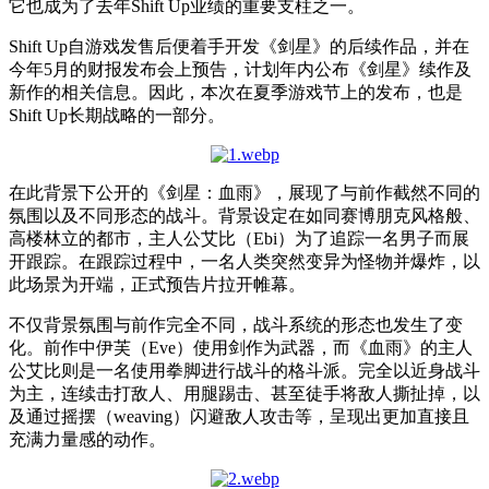
它也成为了去年Shift Up业绩的重要支柱之一。
Shift Up自游戏发售后便着手开发《剑星》的后续作品，并在
今年5月的财报发布会上预告，计划年内公布《剑星》续作及
新作的相关信息。因此，本次在夏季游戏节上的发布，也是
Shift Up长期战略的一部分。
在此背景下公开的《剑星：血雨》，展现了与前作截然不同的
氛围以及不同形态的战斗。背景设定在如同赛博朋克风格般、
高楼林立的都市，主人公艾比（Ebi）为了追踪一名男子而展
开跟踪。在跟踪过程中，一名人类突然变异为怪物并爆炸，以
此场景为开端，正式预告片拉开帷幕。
不仅背景氛围与前作完全不同，战斗系统的形态也发生了变
化。前作中伊芙（Eve）使用剑作为武器，而《血雨》的主人
公艾比则是一名使用拳脚进行战斗的格斗派。完全以近身战斗
为主，连续击打敌人、用腿踢击、甚至徒手将敌人撕扯掉，以
及通过摇摆（weaving）闪避敌人攻击等，呈现出更加直接且
充满力量感的动作。