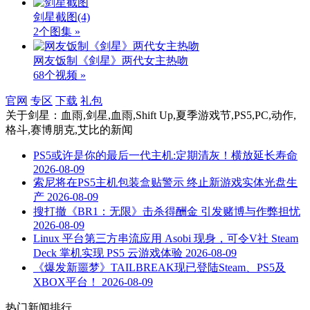
剑星截图
(4)
2个图集 »
网友饭制《剑星》两代女主热吻
68个视频 »
官网
专区
下载
礼包
关于
剑星：血雨,剑星,血雨,Shift Up,夏季游戏节,PS5,PC,动作,
格斗,赛博朋克,艾比
的新闻
PS5或许是你的最后一代主机:定期清灰！横放延长寿命
2026-08-09
索尼将在PS5主机包装盒贴警示 终止新游戏实体光盘生
产
2026-08-09
搜打撤《BR1：无限》击杀得酬金 引发赌博与作弊担忧
2026-08-09
Linux 平台第三方串流应用 Asobi 现身，可令V社 Steam
Deck 掌机实现 PS5 云游戏体验
2026-08-09
《爆发新噩梦》TAILBREAK现已登陆Steam、PS5及
XBOX平台！
2026-08-09
热门新闻排行