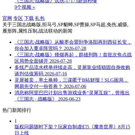
《三国志·战略版》试玩-17173新游秒懂
9个视频 »
官网
专区
下载
礼包
关于
三国志战略版,拒马弓,SP貂蝉,SP曹操,SP马超,免伤,威慑,
雁形阵,属性压制,战法联动
的新闻
《三国志·战略版》从酸枣会盟到争洛阳再到西征长安，
你会加入董卓阵营吗？
2026-07-28
《三国志·战略版》烽烟再起，群雄列阵！首批次焦点战
区局势全面铺开
2026-07-28
多线产品流水榜单持续走高，灵犀靠业绩稳固自身收购
谈判估值筹码
2026-07-16
灵犀被卖，率土换帅，三谋匿于B站财报！SLG困局，
网易先交付一份答卷？
2026-07-06
消息称阿里巴巴计划出售游戏业务“灵犀互娱”，曾推出
《三国志 · 战略版》
2026-06-23
热门新闻排行
1
版权问题随时下架？玩家自制虚幻5《魔兽世界》8月15
日上线