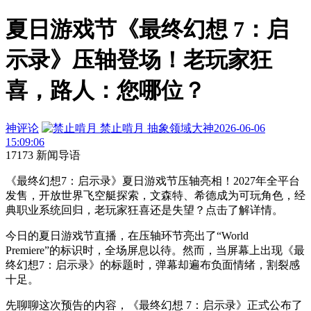
夏日游戏节《最终幻想 7：启
示录》压轴登场！老玩家狂
喜，路人：您哪位？
神评论
禁止啃月
抽象领域大神
2026-06-06
15:09:06
17173 新闻导语
《最终幻想7：启示录》夏日游戏节压轴亮相！2027年全平台
发售，开放世界飞空艇探索，文森特、希德成为可玩角色，经
典职业系统回归，老玩家狂喜还是失望？点击了解详情。
今日的夏日游戏节直播，在压轴环节亮出了“World
Premiere”的标识时，全场屏息
以
待。然而，当屏幕上出现《最
终幻想7：启示录》的标题时，弹幕却遍布负面情绪，割裂感
十足。
先聊聊这次预告的内容，《最终幻想 7：启示录》正式公布了