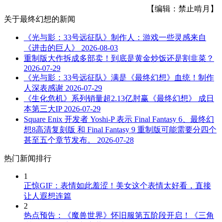
【编辑：禁止啃月】
关于
最终幻想
的新闻
《光与影：33号远征队》制作人：游戏一些灵感来自
《进击的巨人》
2026-08-03
重制版大作拆成多部卖！到底是黄金炒饭还是割韭菜？
2026-07-29
《光与影：33号远征队》满是《最终幻想》血统！制作
人深表感谢
2026-07-29
《生化危机》系列销量超2.13亿肘赢《最终幻想》 成日
本第三大IP
2026-07-29
Square Enix 开发者 Yoshi-P 表示 Final Fantasy 6、最终幻
想8高清复刻版 和 Final Fantasy 9 重制版可能需要分四个
甚至五个章节发布。
2026-07-28
热门新闻排行
1
正惊GIF：表情如此羞涩！美女这个表情太好看，直接
让人遐想连篇
2
热点预告：《魔兽世界》怀旧服第五阶段开启！《三角