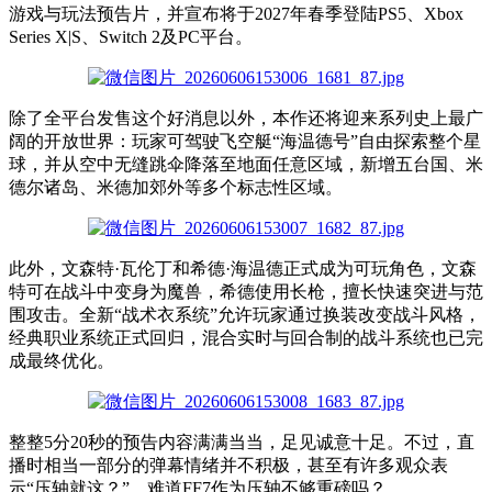
游戏与玩法预告片，并宣布将于2027年春季登陆PS5、Xbox
Series X|S、Switch 2及PC平台。
除了全平台发售这个好消息以外，本作还将迎来系列史上最广
阔的开放世界：玩家可驾驶飞空艇“海温德号”自由探索整个星
球，并从空中无缝跳伞降落至地面任意区域，新增五台国、米
德尔诸岛、米德加郊外等多个标志性区域。
此外，文森特·瓦伦丁和希德·海温德正式成为可玩角色，文森
特可在战斗中变身为魔兽，希德使用长枪，擅长快速突进与范
围攻击。全新“战术衣系统”允许玩家通过换装改变战斗风格，
经典职业系统正式回归，混合实时与回合制的战斗系统也已完
成最终优化。
整整5分20秒的预告内容满满当当，足见诚意十足。不过，直
播时相当一部分的弹幕情绪并不积极，甚至有许多观众表
示“压轴就这？”，难道
FF
7作为压轴不够重磅吗？