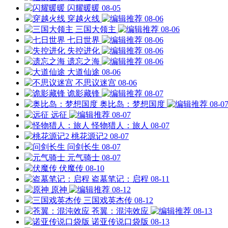
闪耀暖暖
08-05
穿越火线
08-06
三国大领主
08-06
七日世界
08-06
失控进化
08-06
遗忘之海
08-06
大道仙途
08-06
不思议迷宫
08-06
诡影藏锋
08-07
奥比岛：梦想国度
08-0
远征
08-07
怪物猎人：旅人
08-07
桃花源记2
08-07
问剑长生
08-07
元气骑士
08-07
伏魔传
08-10
盗墓笔记：启程
08-11
原神
08-12
三国戏英杰传
08-12
苍翼：混沌效应
08-13
诺亚传说口袋版
08-13