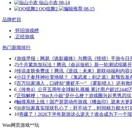
仙山小农
08-14
QQ炫舞2
08-15
品牌栏目
怀旧游戏榜
正经游戏
热门新闻排行
1
游戏早报：网易《诡影藏锋》与腾讯《怪猎》手游今日
2
5个月紧急加玩法！腾讯《命运扳机》新一轮测试招募
3
传说皮肤免费送！腾讯《逆战：未来》新联动福利内容
4
小日子参拜神社变地狱？《鬼武者：剑之道》新预告发
5
百万玩家涌入，口碑却"褒贬不一" 《雾影猎人》还有救
6
《传奇4》公开五周年全球献礼视频 累计用户超过2440
7
正惊解梗：“Bin大小姐”是什么梗？游戏圈兴起男男恋综
8
触摸系统上线！国产瑟瑟动作游戏《嗜血印》迎来大更
9
30岁玩家真实现状扎心了：肝不动了，时间精力都大打
10
夯爆了！2026下半年新游这么逆天？谁会成为下一个
Wan网页游戏**玩