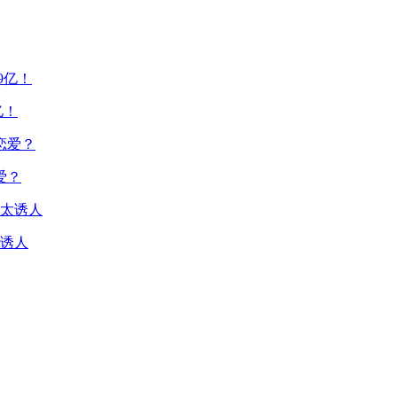
亿！
爱？
诱人