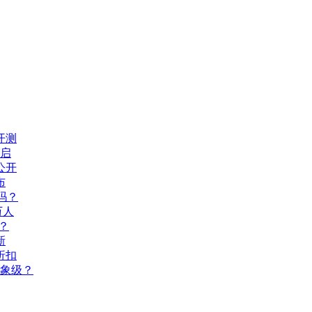
开测
开启
公开
布
吗？
万人
？
新
折扣
现象级？