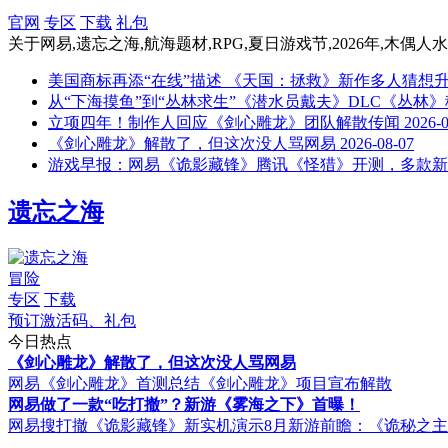
官网
专区
下载
礼包
关于
网易,遗忘之海,航海题材,RPG,夏日游戏节,2026年,木偶人
美国商标再添“在线”描述 《天国：拯救》新作多人猜想
从“下海摸鱼”到“丛林求生”《潜水员戴夫》DLC《丛林》
立项四年！制作人回应《剑心雕龙》团队解散传闻
2026-
《剑心雕龙》解散了，但这次没人骂网易
2026-08-07
游戏早报：网易《诡影藏锋》腾讯《怪猎》开测，多款新
遗忘之海
冒险
专区
下载
预订激活码、礼包
今日热点
《剑心雕龙》解散了，但这次没人骂网易
网易《剑心雕龙》首测总结
《剑心雕龙》项目宣布解散
网易做了一款“吃打撤”？新游《雾海之下》首曝！
网易搜打撤《诡影藏锋》新实机演示
8月新游前瞻：《诡秘之