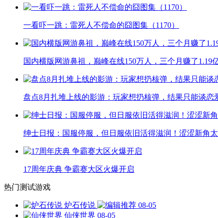
一看吓一跳：雷死人不偿命的囧图集（1170）
国内横版网游鼻祖，巅峰在线150万人，三个月赚了1.19
盘点8月扎堆上线的影游：玩家想扔核弹，结果只能谈恋
绅士日报：国服停服，但日服依旧活得滋润！涩涩新角太
17周年庆典 争霸赛大区火爆开启
热门测试游戏
炉石传说
08-05
仙侠世界
08-05