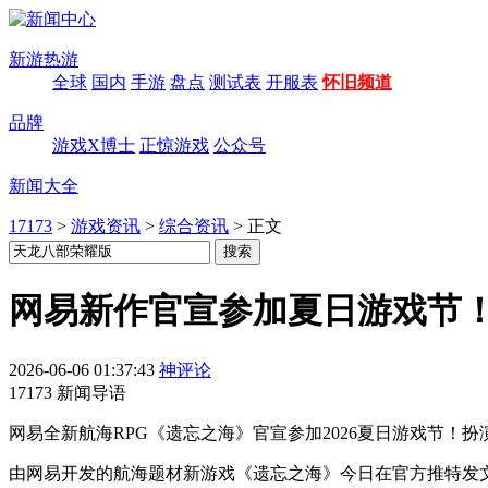
新游热游
全球
国内
手游
盘点
测试表
开服表
怀旧频道
品牌
游戏X博士
正惊游戏
公众号
新闻大全
17173
>
游戏资讯
>
综合资讯
>
正文
网易新作官宣参加夏日游戏节！
2026-06-06 01:37:43
神评论
17173 新闻导语
网易全新航海RPG《遗忘之海》官宣参加2026夏日游戏节
由网易开发的航海题材新游戏《遗忘之海》今日在官方推特发文，宣布将加