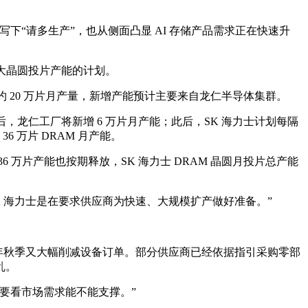
上写下“请多生产”，也从侧面凸显 AI 存储产品需求正在快速升
扩大晶圆投片产能的计划。
锡工厂约 20 万片月产量，新增产能预计主要来自龙仁半导体集群。
后，龙仁工厂将新增 6 万片月产能；此后，SK 海力士计划每隔
 万片 DRAM 月产能。
36 万片产能也按期释放，SK 海力士 DRAM 晶圆月投片总产能
K 海力士是在要求供应商为快速、大规模扩产做好准备。”
同年秋季又大幅削减设备订单。部分供应商已经依据指引采购零部
乱。
要看市场需求能不能支撑。”