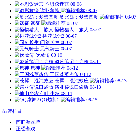
不思议迷宫
08-06
诡影藏锋
08-07
奥比岛：梦想国度
08-0
远征
08-07
怪物猎人：旅人
08-07
桃花源记2
08-07
问剑长生
08-07
元气骑士
08-07
伏魔传
08-10
盗墓笔记：启程
08-11
原神
08-12
三国戏英杰传
08-12
苍翼：混沌效应
08-13
诺亚传说口袋版
08-13
仙山小农
08-14
QQ炫舞2
08-15
品牌栏目
怀旧游戏榜
正经游戏