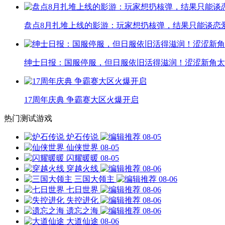
盘点8月扎堆上线的影游：玩家想扔核弹，结果只能谈恋
绅士日报：国服停服，但日服依旧活得滋润！涩涩新角太
17周年庆典 争霸赛大区火爆开启
热门测试游戏
炉石传说
08-05
仙侠世界
08-05
闪耀暖暖
08-05
穿越火线
08-06
三国大领主
08-06
七日世界
08-06
失控进化
08-06
遗忘之海
08-06
大道仙途
08-06