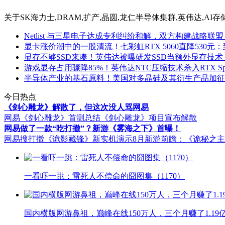
关于
SK海力士,DRAM,扩产,晶圆,龙仁半导体集群,英伟达,AI存
Netlist 与三星电子达成专利纠纷和解，双方构建战略联盟
显卡涨价潮中的一股清流！七彩虹RTX 5060直降530元：
显存不够SSD来凑！英伟达被曝研发SSD当额外显存技术
游戏显存占用骤降85%！英伟达NTC压缩技术杀入RTX Spar
半导体产业的基石原料！美国对多晶硅及其衍生产品加征
今日热点
《剑心雕龙》解散了，但这次没人骂网易
网易《剑心雕龙》首测总结
《剑心雕龙》项目宣布解散
网易做了一款“吃打撤”？新游《雾海之下》首曝！
网易搜打撤《诡影藏锋》新实机演示
8月新游前瞻：《诡秘之
一看吓一跳：雷死人不偿命的囧图集（1170）
国内横版网游鼻祖，巅峰在线150万人，三个月赚了1.19