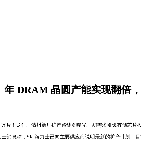
031 年 DRAM 晶圆产能实现翻
至月产百万片！龙仁、清州新厂扩产路线图曝光，AI需求引爆存储芯
援引知情人士消息称，SK 海力士已向主要供应商说明最新的扩产计划，目标是