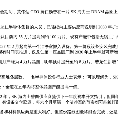
期间，英伟达 CEO 黄仁勋曾在一片 SK 海力士 DRAM 晶圆
龙仁半导体集群的人员，已陆续向主要供应商说明到 2030 年
片产能从目前约 55 万片提高到约 100 万片。现有产能中包括无
027 年 2 月起向第一个洁净室搬入设备。第一阶段设备安装完成
时间表推进，仅龙仁第一座晶圆厂到 2030 年上半年就可新增 36
期月产能为 4 万片晶圆，明年预计提升至约 8 万片。若龙仁新增 
括提高堆叠层数。一名半导体设备行业人士表示：“可以理解为，S
呼应：全速在五年内将整体晶圆产能提高一倍。
22 年，SK 海力士曾向供应商提供下一年度资本开支指引，但
一类设备交付延迟，每六个月填满一个洁净室的节奏都可能被打
设备和材料供应商是重大利好。但整份路线图最终能否完成，还是