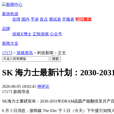
新游热游
全球
国内
手游
盘点
测试表
开服表
怀旧频道
品牌
游戏X博士
正惊游戏
公众号
新闻大全
17173
>
游戏资讯
>
科技新闻
>
正文
SK 海力士最新计划：2030-2
2026-06-05 18:02:41
神评论
17173 新闻导语
SK海力士重磅宣布：2030-2031年DRAM晶圆产能翻倍
6 月 5 日消息，据韩媒 The Elec 于 5 日（今天）下午