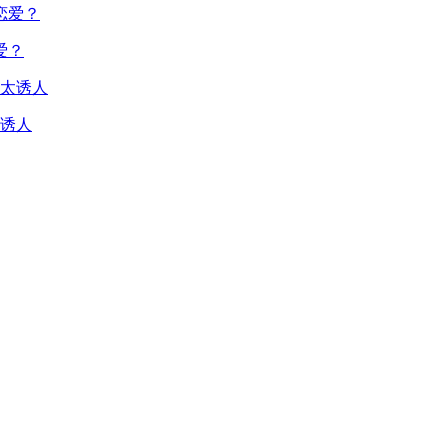
爱？
诱人