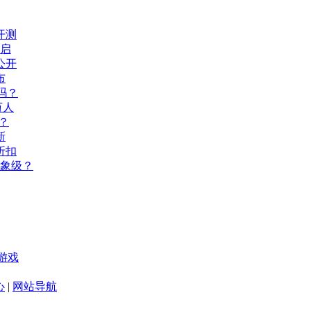
开测
开启
公开
布
吗？
万人
？
新
折扣
现象级？
游戏
心
|
网站导航