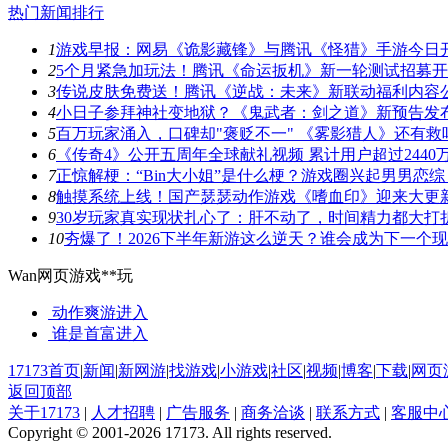
热门新闻排行
1
游戏早报：网易《诡影藏锋》与腾讯《怪猎》手游今日
2
5个月紧急加玩法！腾讯《命运扳机》新一轮测试招募
3
传说皮肤免费送！腾讯《逆战：未来》新联动福利内容
4
小日子参拜神社变地狱？《鬼武者：剑之道》新预告发
5
百万玩家涌入，口碑却"褒贬不一" 《雾影猎人》还有救
6
《传奇4》公开五周年全球献礼视频 累计用户超过2440
7
正惊解梗：“Bin大小姐”是什么梗？游戏圈兴起男男恋综
8
触摸系统上线！国产瑟瑟动作游戏《嗜血印》迎来大更
9
30岁玩家真实现状扎心了：肝不动了，时间精力都大打
10
夯爆了！2026下半年新游这么逆天？谁会成为下一个
Wan网页游戏**玩
动作爽游
进入
谁是首富
进入
17173首页
|
新闻
|
新网游
|
找游戏
|
小游戏
|
社区
|
视频
|
博客
|
下载
|
网页
返回顶部
关于17173
|
人才招聘
|
广告服务
|
商务洽谈
|
联系方式
|
客服中
Copyright © 2001-2026 17173. All rights reserved.